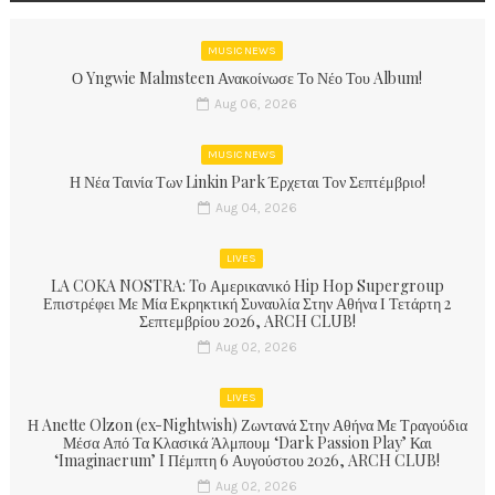
MUSIC NEWS
Ο Yngwie Malmsteen Ανακοίνωσε Το Νέο Του Album!
Aug 06, 2026
MUSIC NEWS
Η Νέα Ταινία Των Linkin Park Έρχεται Τον Σεπτέμβριο!
Aug 04, 2026
LIVES
LA COKA NOSTRA: To Αμερικανικό Hip Hop Supergroup
Επιστρέφει Με Μία Εκρηκτική Συναυλία Στην Αθήνα Ι Τετάρτη 2
Σεπτεμβρίου 2026, ARCH CLUB!
Aug 02, 2026
LIVES
Η Anette Olzon (ex-Nightwish) Ζωντανά Στην Αθήνα Με Τραγούδια
Μέσα Από Τα Κλασικά Άλμπουμ ‘Dark Passion Play’ Και
‘Imaginaerum’ I Πέμπτη 6 Αυγούστου 2026, ARCH CLUB!
Aug 02, 2026