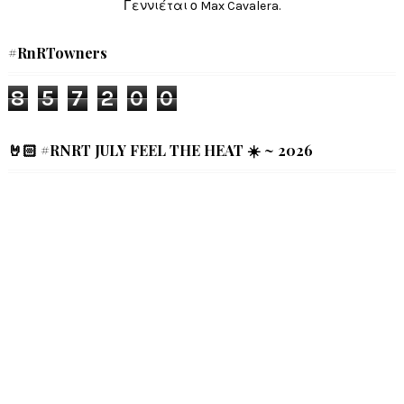
Γεννιέται ο Max Cavalera.
#RnRTowners
8
5
7
2
0
0
🤘🏻 #RNRT JULY FEEL THE HEAT ☀️ ~ 2026