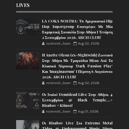
LIVES
LA COKA NOSTRA: To Αμερικανικό Hip
Hop Supergroup Επιστρέφει Με Μία
Εκρηκτική Συναυλία Στην Αθήνα Ι Τετάρτη
2 Σεπτεμβρίου 2026, ARCH CLUB!
rocknroll_town
Aug 02, 2026
Η Anette Olzon (ex-Nightwish) Ζωντανά
Στην Αθήνα Με Τραγούδια Μέσα Από Τα
Κλασικά Άλμπουμ ‘Dark Passion Play’
Και ‘Imaginaerum’ I Πέμπτη 6 Αυγούστου
2026, ARCH CLUB!
rocknroll_town
Aug 02, 2026
Οι Ιταλοί Demidead Liive Στην Αθήνα, 4
Σεπτεμβρίου @ Black Temple….+
Risabov + Ktinos!
rocknroll_town
Aug 01, 2026
Οι Risabov Live Στο Extreme Metal
Tides @ Underground Music Disco