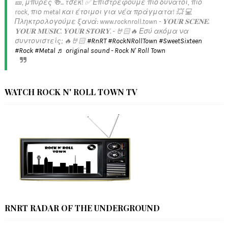
🎫, μπύρες 🍻... τσεκ! ✅️ Επιστρέφουμε πιο δυνατοί, πιο
rock, πιο metal και έτοιμοι για νέα πράγματα! 💥 💻
Πληκτρολογούμε ξανά: www.rocknroll.town - 𝐘𝐎𝐔𝐑 𝐒𝐂𝐄𝐍𝐄.
𝐘𝐎𝐔𝐑 𝐌𝐔𝐒𝐈𝐂. 𝐘𝐎𝐔𝐑 𝐒𝐓𝐎𝐑𝐘. - 🤘🏻🔥 Εσύ ακόμα να
συντονιστείς; 🔥🤘🏻
#RnRT
#RockNRollTown
#SweetSixteen
#Rock
#Metal
♬ original sound - Rock N' Roll Town
WATCH ROCK N' ROLL TOWN TV
RNRT RADAR OF THE UNDERGROUND