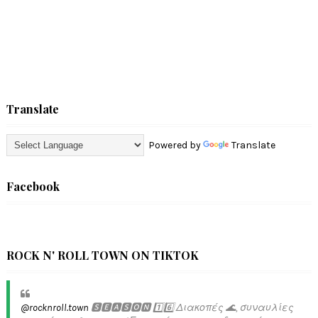
Translate
Powered by
Translate
Facebook
ROCK N' ROLL TOWN ON TIKTOK
@rocknroll.town
🆂🅴🅰🆂🅾🅽 1️⃣6️⃣ Διακοπές 🌊, συναυλίες