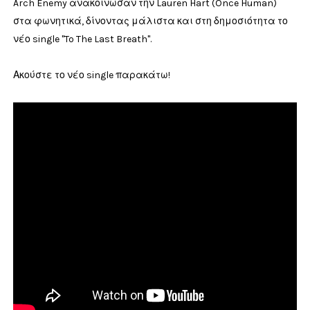
Arch Enemy ανακοίνωσαν την Lauren Hart (Once Human)
στα φωνητικά, δίνοντας μάλιστα και στη δημοσιότητα το
νέο single "To The Last Breath".
Ακούστε το νέο single παρακάτω!