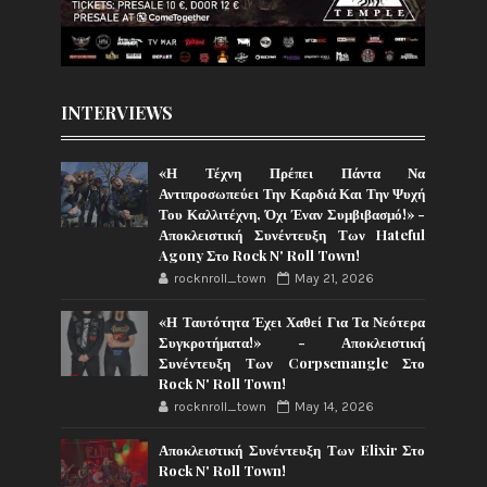
INTERVIEWS
«Η Τέχνη Πρέπει Πάντα Να
Αντιπροσωπεύει Την Καρδιά Και Την Ψυχή
Του Καλλιτέχνη, Όχι Έναν Συμβιβασμό!» -
Αποκλειστική Συνέντευξη Των Hateful
Agony Στο Rock N' Roll Town!
rocknroll_town
May 21, 2026
«Η Ταυτότητα Έχει Χαθεί Για Τα Νεότερα
Συγκροτήματα!» - Αποκλειστική
Συνέντευξη Των Corpsemangle Στο
Rock N' Roll Town!
rocknroll_town
May 14, 2026
Αποκλειστική Συνέντευξη Των Elixir Στο
Rock N' Roll Town!