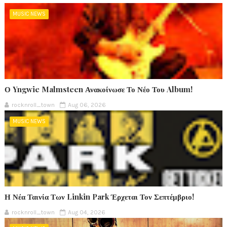
MUSIC NEWS
Ο Yngwie Malmsteen Ανακοίνωσε Το Νέο Του Album!
rocknroll_town
Aug 06, 2026
MUSIC NEWS
Η Νέα Ταινία Των Linkin Park Έρχεται Τον Σεπτέμβριο!
rocknroll_town
Aug 04, 2026