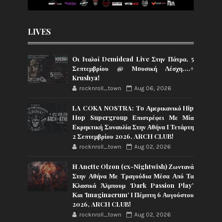
LIVES
Οι Ιταλοί Demidead Live Στην Πάτρα, 5
Σεπτεμβρίου @ Moυσική Λέσχη….+
Krushya!
rocknroll_town
Aug 06, 2026
LA COKA NOSTRA: To Αμερικανικό Hip
Hop Supergroup Επιστρέφει Με Μία
Εκρηκτική Συναυλία Στην Αθήνα Ι Τετάρτη
2 Σεπτεμβρίου 2026, ARCH CLUB!
rocknroll_town
Aug 02, 2026
Η Anette Olzon (ex-Nightwish) Ζωντανά
Στην Αθήνα Με Τραγούδια Μέσα Από Τα
Κλασικά Άλμπουμ ‘Dark Passion Play’
Και ‘Imaginaerum’ I Πέμπτη 6 Αυγούστου
2026, ARCH CLUB!
rocknroll_town
Aug 02, 2026