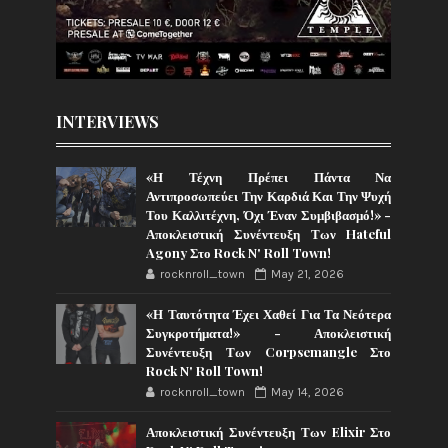
INTERVIEWS
«Η Τέχνη Πρέπει Πάντα Να
Αντιπροσωπεύει Την Καρδιά Και Την Ψυχή
Του Καλλιτέχνη, Όχι Έναν Συμβιβασμό!» -
Αποκλειστική Συνέντευξη Των Hateful
Agony Στο Rock N' Roll Town!
rocknroll_town
May 21, 2026
«Η Ταυτότητα Έχει Χαθεί Για Τα Νεότερα
Συγκροτήματα!» - Αποκλειστική
Συνέντευξη Των Corpsemangle Στο
Rock N' Roll Town!
rocknroll_town
May 14, 2026
Αποκλειστική Συνέντευξη Των Elixir Στο