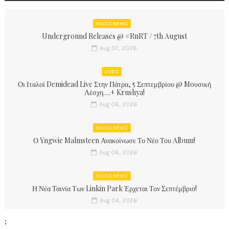
MUSIC NEWS
Underground Releases @ #RnRT / 7th August
Aug 07, 2026
LIVES
Οι Ιταλοί Demidead Live Στην Πάτρα, 5 Σεπτεμβρίου @ Moυσική
Λέσχη….+ Krushya!
Aug 06, 2026
MUSIC NEWS
Ο Yngwie Malmsteen Ανακοίνωσε Το Νέο Του Album!
Aug 06, 2026
MUSIC NEWS
Η Νέα Ταινία Των Linkin Park Έρχεται Τον Σεπτέμβριο!
Aug 04, 2026
;