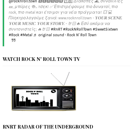
@rocknroll.town
🆂🅴🅰🆂🅾🅽 1️⃣6️⃣ Διακοπές 🌊, συναυλίες
🎫, μπύρες 🍻... τσεκ! ✅️ Επιστρέφουμε πιο δυνατοί, πιο
rock, πιο metal και έτοιμοι για νέα πράγματα! 💥 💻
Πληκτρολογούμε ξανά: www.rocknroll.town - 𝐘𝐎𝐔𝐑 𝐒𝐂𝐄𝐍𝐄.
𝐘𝐎𝐔𝐑 𝐌𝐔𝐒𝐈𝐂. 𝐘𝐎𝐔𝐑 𝐒𝐓𝐎𝐑𝐘. - 🤘🏻🔥 Εσύ ακόμα να
συντονιστείς; 🔥🤘🏻
#RnRT
#RockNRollTown
#SweetSixteen
#Rock
#Metal
♬ original sound - Rock N' Roll Town
WATCH ROCK N' ROLL TOWN TV
RNRT RADAR OF THE UNDERGROUND