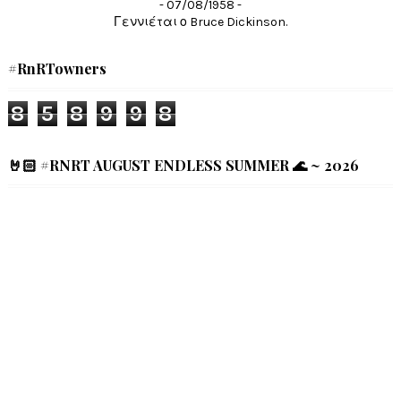
- 07/08/1958 -
Γεννιέται ο Bruce Dickinson.
#RnRTowners
8
5
8
9
9
8
🤘🏻 #RNRT AUGUST ENDLESS SUMMER 🌊 ~ 2026