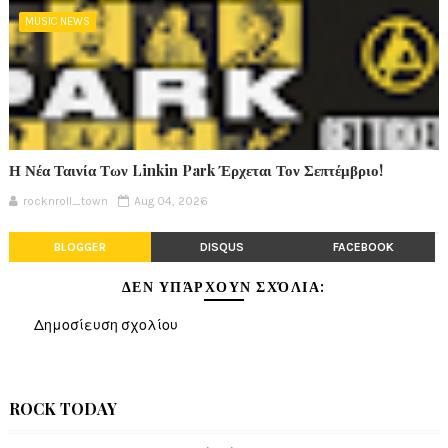
MUSIC NEWS
Η Νέα Ταινία Των Linkin Park Έρχεται Τον Σεπτέμβριο!
rocknroll_town
Aug 04, 2026
BLOGGER
DISQUS
FACEBOOK
ΔΕΝ ΥΠΆΡΧΟΥΝ ΣΧΌΛΙΑ:
Δημοσίευση σχολίου
ROCK TODAY