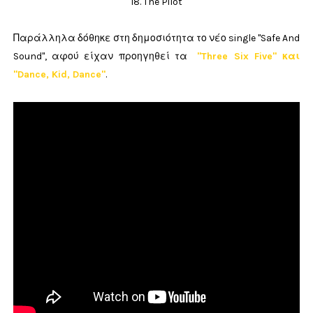
18. The Pilot
Παράλληλα
δόθηκε στη δημοσιότητα το νέο single "Safe And
Sound", αφού είχαν προηγηθεί τα
"Three Six Five" και
"Dance, Kid, Dance"
.