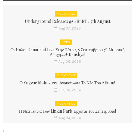
MUSIC NEWS
Underground Releases @ #RnRT / 7th August
Aug 07, 2026
LIVES
Οι Ιταλοί Demidead Live Στην Πάτρα, 5 Σεπτεμβρίου @ Moυσική
Λέσχη….+ Krushya!
Aug 06, 2026
MUSIC NEWS
Ο Yngwie Malmsteen Ανακοίνωσε Το Νέο Του Album!
Aug 06, 2026
MUSIC NEWS
Η Νέα Ταινία Των Linkin Park Έρχεται Τον Σεπτέμβριο!
Aug 04, 2026
;