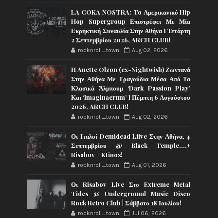
LA COKA NOSTRA: To Αμερικανικό Hip
Hop Supergroup Επιστρέφει Με Μία
Εκρηκτική Συναυλία Στην Αθήνα Ι Τετάρτη
2 Σεπτεμβρίου 2026, ARCH CLUB!
rocknroll_town
Aug 02, 2026
Η Anette Olzon (ex-Nightwish) Ζωντανά
Στην Αθήνα Με Τραγούδια Μέσα Από Τα
Κλασικά Άλμπουμ ‘Dark Passion Play’
Και ‘Imaginaerum’ I Πέμπτη 6 Αυγούστου
2026, ARCH CLUB!
rocknroll_town
Aug 02, 2026
Οι Ιταλοί Demidead Liive Στην Αθήνα, 4
Σεπτεμβρίου @ Black Temple….+
Risabov + Ktinos!
rocknroll_town
Aug 01, 2026
Οι Risabov Live Στο Extreme Metal
Tides @ Underground Music Disco
Rock Retro Club | Σάββατο 18 Ιουλίου!
rocknroll_town
Jul 06, 2026