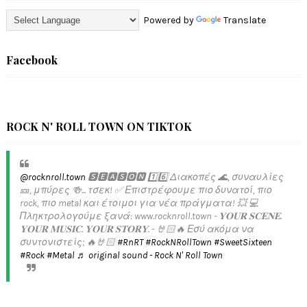
Powered by
Translate
Facebook
ROCK N' ROLL TOWN ON TIKTOK
@rocknroll.town
🆂🅴🅰🆂🅾🅽 1️⃣6️⃣ Διακοπές 🌊, συναυλίες
🎫, μπύρες 🍻... τσεκ! ✅️ Επιστρέφουμε πιο δυνατοί, πιο
rock, πιο metal και έτοιμοι για νέα πράγματα! 💥 💻
Πληκτρολογούμε ξανά: www.rocknroll.town - 𝐘𝐎𝐔𝐑 𝐒𝐂𝐄𝐍𝐄.
𝐘𝐎𝐔𝐑 𝐌𝐔𝐒𝐈𝐂. 𝐘𝐎𝐔𝐑 𝐒𝐓𝐎𝐑𝐘. - 🤘🏻🔥 Εσύ ακόμα να
συντονιστείς; 🔥🤘🏻
#RnRT
#RockNRollTown
#SweetSixteen
#Rock
#Metal
♬ original sound - Rock N' Roll Town