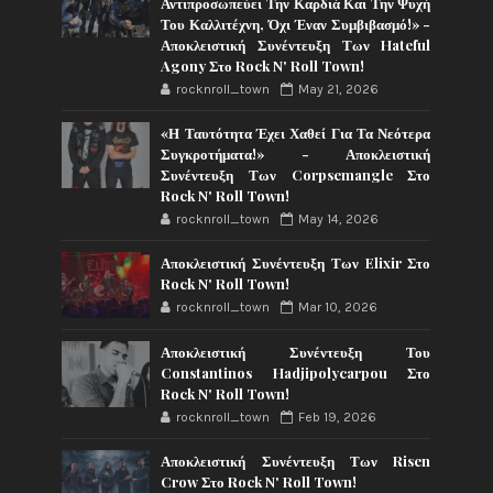
Αντιπροσωπεύει Την Καρδιά Και Την Ψυχή
Του Καλλιτέχνη, Όχι Έναν Συμβιβασμό!» -
Αποκλειστική Συνέντευξη Των Hateful
Agony Στο Rock N' Roll Town!
rocknroll_town
May 21, 2026
«Η Ταυτότητα Έχει Χαθεί Για Τα Νεότερα
Συγκροτήματα!» - Αποκλειστική
Συνέντευξη Των Corpsemangle Στο
Rock N' Roll Town!
rocknroll_town
May 14, 2026
Αποκλειστική Συνέντευξη Των Elixir Στο
Rock N' Roll Town!
rocknroll_town
Mar 10, 2026
Αποκλειστική Συνέντευξη Του
Constantinos Hadjipolycarpou Στο
Rock N' Roll Town!
rocknroll_town
Feb 19, 2026
Αποκλειστική Συνέντευξη Των Risen
Crow Στο Rock N' Roll Town!