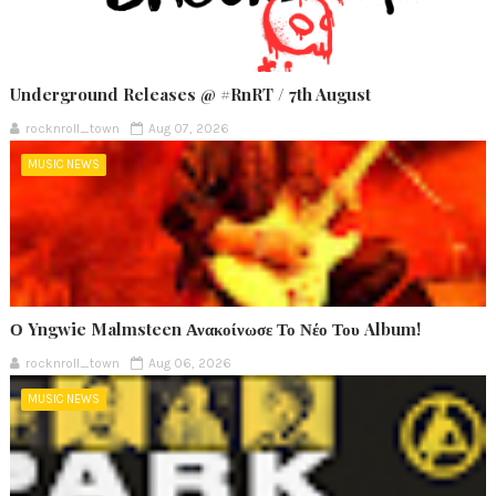
Underground Releases @ #RnRT / 7th August
rocknroll_town
Aug 07, 2026
MUSIC NEWS
Ο Yngwie Malmsteen Ανακοίνωσε Το Νέο Του Album!
rocknroll_town
Aug 06, 2026
MUSIC NEWS