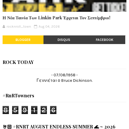
Η Νέα Ταινία Των Linkin Park Έρχεται Τον Σεπτέμβριο!
rocknroll_town
Aug 04, 2026
BLOGGER
DISQUS
FACEBOOK
ROCK TODAY
- 07/08/1958 -
Γεννιέται ο Bruce Dickinson.
#RnRTowners
8
5
9
1
2
6
🤘🏻 #RNRT AUGUST ENDLESS SUMMER 🌊 ~ 2026