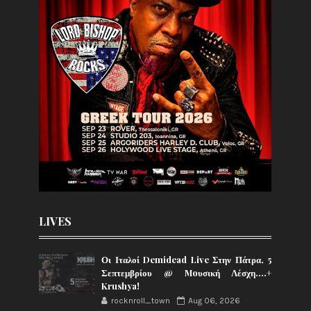
LIVES
Οι Ιταλοί Demidead Live Στην Πάτρα, 5
Σεπτεμβρίου @ Moυσική Λέσχη….+
Krushya!
rocknroll_town
Aug 06, 2026