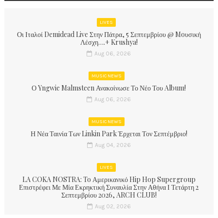
LIVES
Οι Ιταλοί Demidead Live Στην Πάτρα, 5 Σεπτεμβρίου @ Moυσική
Λέσχη….+ Krushya!
Aug 06, 2026
MUSIC NEWS
Ο Yngwie Malmsteen Ανακοίνωσε Το Νέο Του Album!
Aug 06, 2026
MUSIC NEWS
Η Νέα Ταινία Των Linkin Park Έρχεται Τον Σεπτέμβριο!
Aug 04, 2026
LIVES
LA COKA NOSTRA: To Αμερικανικό Hip Hop Supergroup
Επιστρέφει Με Μία Εκρηκτική Συναυλία Στην Αθήνα Ι Τετάρτη 2
Σεπτεμβρίου 2026, ARCH CLUB!
Aug 02, 2026