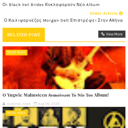
Οι Black Veil Brides Κυκλοφορούν Νέο Album
Older Article
Ο Καλιφορνέζος Morgan Delt Επιστρέφει Στην Αθήνα
RELATED POST
View More
MUSIC NEWS
Ο Yngwie Malmsteen Ανακοίνωσε Το Νέο Του Album!
rocknroll_town
Aug 06, 2026
MUSIC NEWS