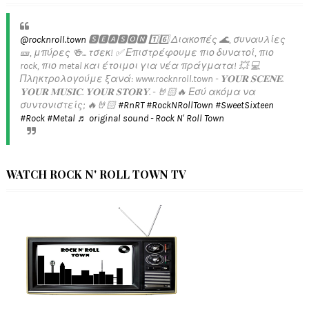
@rocknroll.town
🆂🅴🅰🆂🅾🅽 1️⃣6️⃣ Διακοπές 🌊, συναυλίες
🎫, μπύρες 🍻... τσεκ! ✅️ Επιστρέφουμε πιο δυνατοί, πιο
rock, πιο metal και έτοιμοι για νέα πράγματα! 💥 💻
Πληκτρολογούμε ξανά: www.rocknroll.town - 𝐘𝐎𝐔𝐑 𝐒𝐂𝐄𝐍𝐄.
𝐘𝐎𝐔𝐑 𝐌𝐔𝐒𝐈𝐂. 𝐘𝐎𝐔𝐑 𝐒𝐓𝐎𝐑𝐘. - 🤘🏻🔥 Εσύ ακόμα να
συντονιστείς; 🔥🤘🏻
#RnRT
#RockNRollTown
#SweetSixteen
#Rock
#Metal
♬ original sound - Rock N' Roll Town
WATCH ROCK N' ROLL TOWN TV