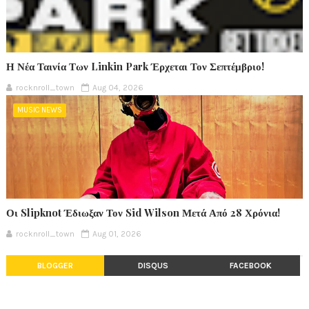
Η Νέα Ταινία Των Linkin Park Έρχεται Τον Σεπτέμβριο!
rocknroll_town
Aug 04, 2026
MUSIC NEWS
Οι Slipknot Έδιωξαν Τον Sid Wilson Μετά Από 28 Χρόνια!
rocknroll_town
Aug 01, 2026
BLOGGER
DISQUS
FACEBOOK