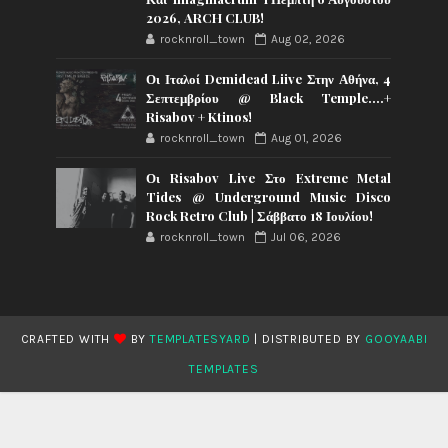
2026, ARCH CLUB!
rocknroll_town
Aug 02, 2026
Οι Ιταλοί Demidead Liive Στην Αθήνα, 4
Σεπτεμβρίου @ Black Temple….+
Risabov + Ktinos!
rocknroll_town
Aug 01, 2026
Οι Risabov Live Στο Extreme Metal
Tides @ Underground Music Disco
Rock Retro Club | Σάββατο 18 Ιουλίου!
rocknroll_town
Jul 06, 2026
CRAFTED WITH
BY
TEMPLATESYARD
| DISTRIBUTED BY
GOOYAABI
TEMPLATES