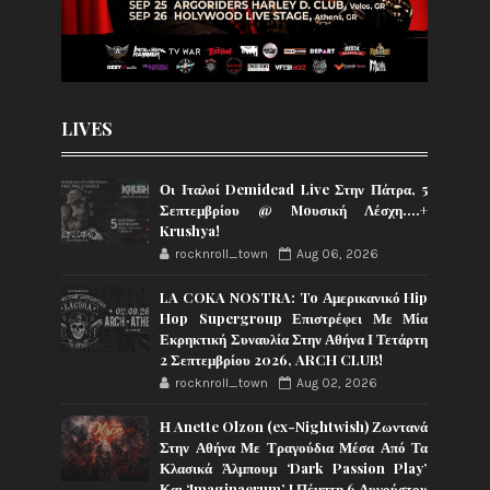
LIVES
Οι Ιταλοί Demidead Live Στην Πάτρα, 5
Σεπτεμβρίου @ Moυσική Λέσχη….+
Krushya!
rocknroll_town
Aug 06, 2026
LA COKA NOSTRA: To Αμερικανικό Hip
Hop Supergroup Επιστρέφει Με Μία
Εκρηκτική Συναυλία Στην Αθήνα Ι Τετάρτη
2 Σεπτεμβρίου 2026, ARCH CLUB!
rocknroll_town
Aug 02, 2026
Η Anette Olzon (ex-Nightwish) Ζωντανά
Στην Αθήνα Με Τραγούδια Μέσα Από Τα
Κλασικά Άλμπουμ ‘Dark Passion Play’
Και ‘Imaginaerum’ I Πέμπτη 6 Αυγούστου