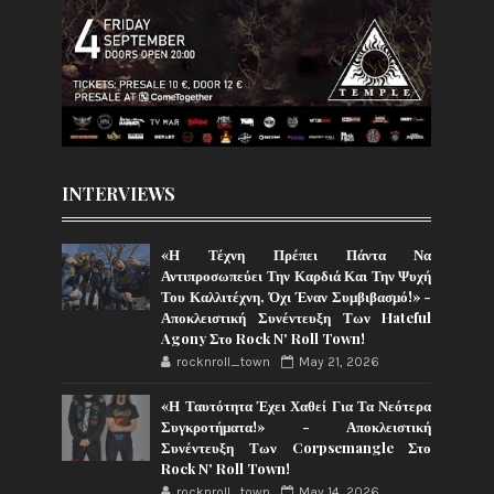
INTERVIEWS
«Η Τέχνη Πρέπει Πάντα Να
Αντιπροσωπεύει Την Καρδιά Και Την Ψυχή
Του Καλλιτέχνη, Όχι Έναν Συμβιβασμό!» -
Αποκλειστική Συνέντευξη Των Hateful
Agony Στο Rock N' Roll Town!
rocknroll_town
May 21, 2026
«Η Ταυτότητα Έχει Χαθεί Για Τα Νεότερα
Συγκροτήματα!» - Αποκλειστική
Συνέντευξη Των Corpsemangle Στο
Rock N' Roll Town!
rocknroll_town
May 14, 2026