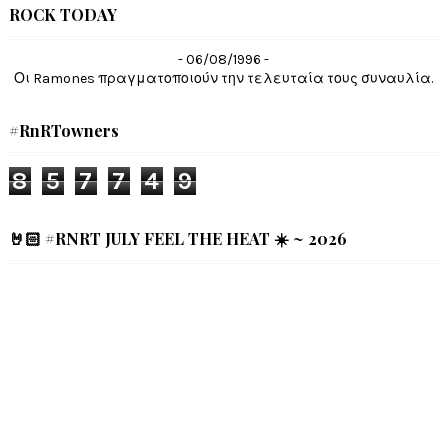
ROCK TODAY
- 06/08/1996 -
Οι Ramones πραγματοποιούν την τελευταία τους συναυλία.
#RnRTowners
8
5
7
7
4
9
🤘🏻 #RNRT JULY FEEL THE HEAT ☀️ ~ 2026