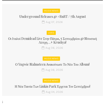
MUSIC NEWS
Underground Releases @ #RnRT / 7th August
Aug 07, 2026
LIVES
Οι Ιταλοί Demidead Live Στην Πάτρα, 5 Σεπτεμβρίου @ Moυσική
Λέσχη….+ Krushya!
Aug 06, 2026
MUSIC NEWS
Ο Yngwie Malmsteen Ανακοίνωσε Το Νέο Του Album!
Aug 06, 2026
MUSIC NEWS
Η Νέα Ταινία Των Linkin Park Έρχεται Τον Σεπτέμβριο!
Aug 04, 2026
;