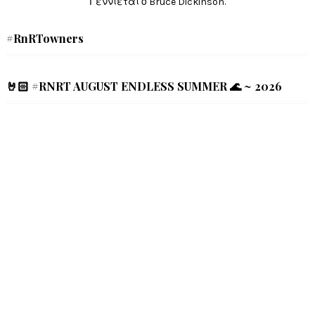
Γεννιέται ο Bruce Dickinson.
#RnRTowners
🤘🏻 #RNRT AUGUST ENDLESS SUMMER 🌊 ~ 2026