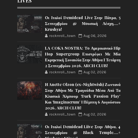
LIVES
Οι Ιταλοί Demidead Live Στην Πάτρα, 5
Σεπτεμβρίου @ Moυσική Λέσχη….+
Krushya!
rocknroll_town
Aug 06, 2026
LA COKA NOSTRA: To Αμερικανικό Hip
Hop Supergroup Επιστρέφει Με Μία
Εκρηκτική Συναυλία Στην Αθήνα Ι Τετάρτη
2 Σεπτεμβρίου 2026, ARCH CLUB!
rocknroll_town
Aug 02, 2026
Η Anette Olzon (ex-Nightwish) Ζωντανά
Στην Αθήνα Με Τραγούδια Μέσα Από Τα
Κλασικά Άλμπουμ ‘Dark Passion Play’
Και ‘Imaginaerum’ I Πέμπτη 6 Αυγούστου
2026, ARCH CLUB!
rocknroll_town
Aug 02, 2026
Οι Ιταλοί Demidead Liive Στην Αθήνα, 4
Σεπτεμβρίου @ Black Temple….+