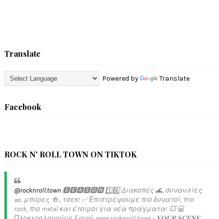
Translate
Powered by
Translate
Facebook
ROCK N' ROLL TOWN ON TIKTOK
@rocknroll.town
🆂🅴🅰🆂🅾🅽 1️⃣6️⃣ Διακοπές 🌊, συναυλίες
🎫, μπύρες 🍻... τσεκ! ✅️ Επιστρέφουμε πιο δυνατοί, πιο
rock, πιο metal και έτοιμοι για νέα πράγματα! 💥 💻
Πληκτρολογούμε ξανά: www.rocknroll.town - 𝐘𝐎𝐔𝐑 𝐒𝐂𝐄𝐍𝐄.