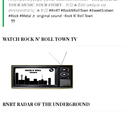
𝐘𝐎𝐔𝐑 𝐌𝐔𝐒𝐈𝐂. 𝐘𝐎𝐔𝐑 𝐒𝐓𝐎𝐑𝐘. - 🤘🏻🔥 Εσύ ακόμα να
συντονιστείς; 🔥🤘🏻
#RnRT
#RockNRollTown
#SweetSixteen
#Rock
#Metal
♬ original sound - Rock N' Roll Town
WATCH ROCK N' ROLL TOWN TV
RNRT RADAR OF THE UNDERGROUND