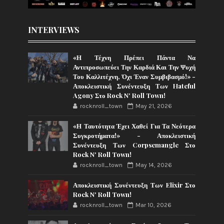
INTERVIEWS
«Η Τέχνη Πρέπει Πάντα Να
Αντιπροσωπεύει Την Καρδιά Και Την Ψυχή
Του Καλλιτέχνη, Όχι Έναν Συμβιβασμό!» -
Αποκλειστική Συνέντευξη Των Hateful
Agony Στο Rock N' Roll Town!
rocknroll_town
May 21, 2026
«Η Ταυτότητα Έχει Χαθεί Για Τα Νεότερα
Συγκροτήματα!» - Αποκλειστική
Συνέντευξη Των Corpsemangle Στο
Rock N' Roll Town!
rocknroll_town
May 14, 2026
Αποκλειστική Συνέντευξη Των Elixir Στο
Rock N' Roll Town!
rocknroll_town
Mar 10, 2026