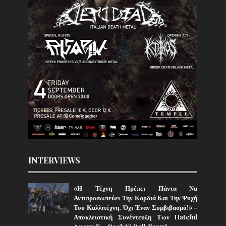
INTERVIEWS
«Η Τέχνη Πρέπει Πάντα Να
Αντιπροσωπεύει Την Καρδιά Και Την Ψυχή
Του Καλλιτέχνη, Όχι Έναν Συμβιβασμό!» -
Αποκλειστική Συνέντευξη Των Hateful