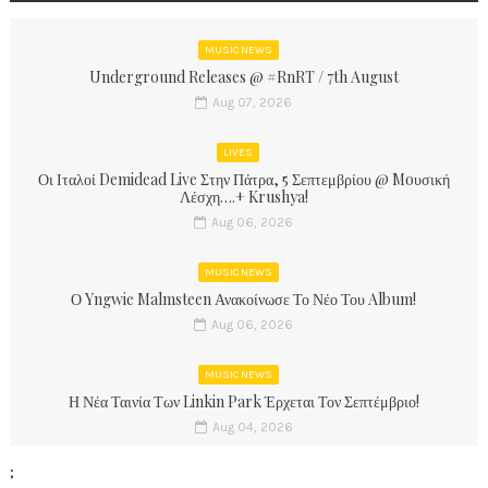
MUSIC NEWS
Underground Releases @ #RnRT / 7th August
Aug 07, 2026
LIVES
Οι Ιταλοί Demidead Live Στην Πάτρα, 5 Σεπτεμβρίου @ Moυσική
Λέσχη….+ Krushya!
Aug 06, 2026
MUSIC NEWS
Ο Yngwie Malmsteen Ανακοίνωσε Το Νέο Του Album!
Aug 06, 2026
MUSIC NEWS
Η Νέα Ταινία Των Linkin Park Έρχεται Τον Σεπτέμβριο!
Aug 04, 2026
;