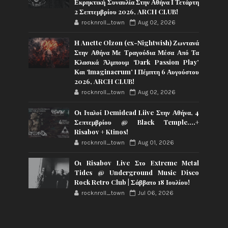
Εκρηκτική Συναυλία Στην Αθήνα Ι Τετάρτη
2 Σεπτεμβρίου 2026, ARCH CLUB!
rocknroll_town
Aug 02, 2026
Η Anette Olzon (ex-Nightwish) Ζωντανά
Στην Αθήνα Με Τραγούδια Μέσα Από Τα
Κλασικά Άλμπουμ ‘Dark Passion Play’
Και ‘Imaginaerum’ I Πέμπτη 6 Αυγούστου
2026, ARCH CLUB!
rocknroll_town
Aug 02, 2026
Οι Ιταλοί Demidead Liive Στην Αθήνα, 4
Σεπτεμβρίου @ Black Temple….+
Risabov + Ktinos!
rocknroll_town
Aug 01, 2026
Οι Risabov Live Στο Extreme Metal
Tides @ Underground Music Disco
Rock Retro Club | Σάββατο 18 Ιουλίου!
rocknroll_town
Jul 06, 2026