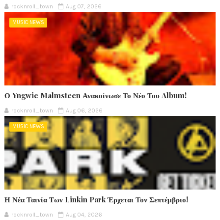
rocknroll_town
Aug 07, 2026
MUSIC NEWS
Ο Yngwie Malmsteen Ανακοίνωσε Το Νέο Του Album!
rocknroll_town
Aug 06, 2026
MUSIC NEWS
Η Νέα Ταινία Των Linkin Park Έρχεται Τον Σεπτέμβριο!
rocknroll_town
Aug 04, 2026