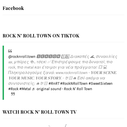
Facebook
ROCK N' ROLL TOWN ON TIKTOK
@rocknroll.town
🆂🅴🅰🆂🅾🅽 1️⃣6️⃣ Διακοπές 🌊, συναυλίες
🎫, μπύρες 🍻... τσεκ! ✅️ Επιστρέφουμε πιο δυνατοί, πιο
rock, πιο metal και έτοιμοι για νέα πράγματα! 💥 💻
Πληκτρολογούμε ξανά: www.rocknroll.town - 𝐘𝐎𝐔𝐑 𝐒𝐂𝐄𝐍𝐄.
𝐘𝐎𝐔𝐑 𝐌𝐔𝐒𝐈𝐂. 𝐘𝐎𝐔𝐑 𝐒𝐓𝐎𝐑𝐘. - 🤘🏻🔥 Εσύ ακόμα να
συντονιστείς; 🔥🤘🏻
#RnRT
#RockNRollTown
#SweetSixteen
#Rock
#Metal
♬ original sound - Rock N' Roll Town
WATCH ROCK N' ROLL TOWN TV