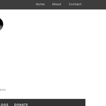
Home
About
Contact
toos
LOGS
DONATE