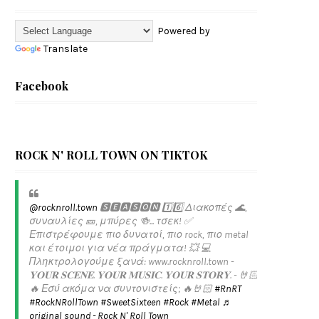
Powered by
Translate
Facebook
ROCK N' ROLL TOWN ON TIKTOK
@rocknroll.town
🆂🅴🅰🆂🅾🅽 1️⃣6️⃣ Διακοπές 🌊,
συναυλίες 🎫, μπύρες 🍻... τσεκ! ✅️
Επιστρέφουμε πιο δυνατοί, πιο rock, πιο metal
και έτοιμοι για νέα πράγματα! 💥 💻
Πληκτρολογούμε ξανά: www.rocknroll.town -
𝐘𝐎𝐔𝐑 𝐒𝐂𝐄𝐍𝐄. 𝐘𝐎𝐔𝐑 𝐌𝐔𝐒𝐈𝐂. 𝐘𝐎𝐔𝐑 𝐒𝐓𝐎𝐑𝐘. - 🤘🏻
🔥 Εσύ ακόμα να συντονιστείς; 🔥🤘🏻
#RnRT
#RockNRollTown
#SweetSixteen
#Rock
#Metal
♬
original sound - Rock N' Roll Town