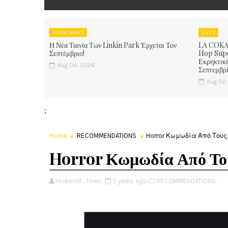
MUSIC NEWS
LIVES
Η Νέα Ταινία Των Linkin Park Έρχεται Τον
LA COKA 
Σεπτέμβριο!
Hop Supe
Εκρηκτική
Aug 04, 2026
Σεπτεμβρ
Aug 02
;
Home
RECOMMENDATIONS
Horror Κωμωδία Από Τους 
Horror Κωμωδία Από Του
rocknroll_town
5 years ago
RECOMMENDATIONS,