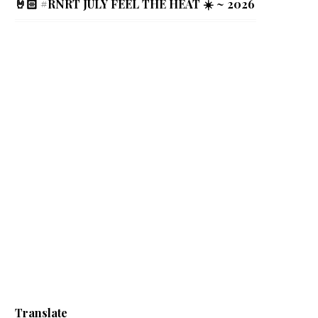
🤘🏻 #RNRT JULY FEEL THE HEAT ☀️ ~ 2026
Translate