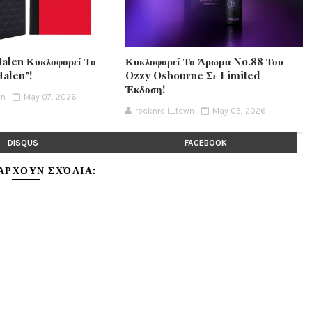
Halen Κυκλοφορεί Το
Κυκλοφορεί Το Άρωμα No.88 Του
Halen"!
Ozzy Osbourne Σε Limited
Έκδοση!
wn
May 07, 2026
rocknroll_town
May 03, 2026
DISQUS
FACEBOOK
ΆΡΧΟΥΝ ΣΧΌΛΙΑ: