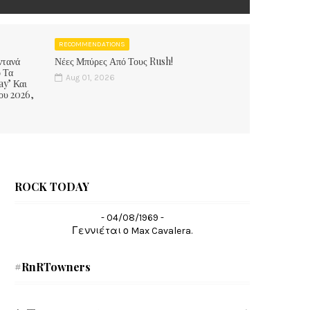
RECOMMENDATIONS
ντανά
Νέες Μπύρες Από Τους Rush!
 Τα
Aug 01, 2026
ay’ Και
ου 2026,
ROCK TODAY
- 04/08/1969 -
Γεννιέται ο Max Cavalera.
#RnRTowners