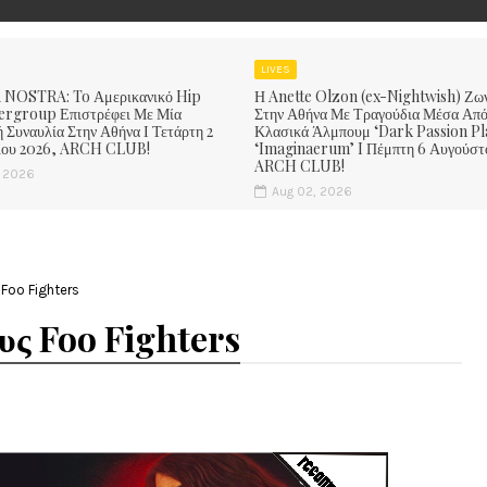
LIVES
NOSTRA: To Αμερικανικό Hip
Η Anette Olzon (ex-Nightwish) Ζω
rgroup Επιστρέφει Με Μία
Στην Αθήνα Με Τραγούδια Μέσα Από
 Συναυλία Στην Αθήνα Ι Τετάρτη 2
Κλασικά Άλμπουμ ‘Dark Passion Pl
ίου 2026, ARCH CLUB!
‘Imaginaerum’ I Πέμπτη 6 Αυγούστ
ARCH CLUB!
, 2026
Aug 02, 2026
Foo Fighters
ς Foo Fighters