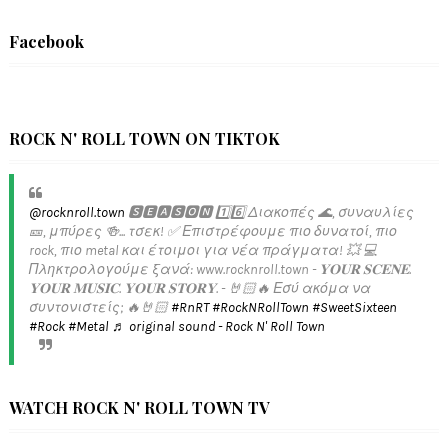
Facebook
ROCK N' ROLL TOWN ON TIKTOK
@rocknroll.town
🆂🅴🅰🆂🅾🅽 1️⃣6️⃣ Διακοπές 🌊, συναυλίες
🎫, μπύρες 🍻... τσεκ! ✅️ Επιστρέφουμε πιο δυνατοί, πιο
rock, πιο metal και έτοιμοι για νέα πράγματα! 💥 💻
Πληκτρολογούμε ξανά: www.rocknroll.town - 𝐘𝐎𝐔𝐑 𝐒𝐂𝐄𝐍𝐄.
𝐘𝐎𝐔𝐑 𝐌𝐔𝐒𝐈𝐂. 𝐘𝐎𝐔𝐑 𝐒𝐓𝐎𝐑𝐘. - 🤘🏻🔥 Εσύ ακόμα να
συντονιστείς; 🔥🤘🏻
#RnRT
#RockNRollTown
#SweetSixteen
#Rock
#Metal
♬ original sound - Rock N' Roll Town
WATCH ROCK N' ROLL TOWN TV