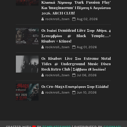
Κλασικά Άλμπουμ ‘Dark Passion Play’
Και ‘Imaginaerum’ I Πέμπτη 6 Αυγούστου
2026, ARCH CLUB!
rocknroll_town
Aug 02, 2026
Οι Ιταλοί Demidead Liive Στην Αθήνα, 4
Σεπτεμβρίου @ Black Temple….+
Risabov + Ktinos!
rocknroll_town
Aug 01, 2026
Οι Risabov Live Στο Extreme Metal
Tides @ Underground Music Disco
Rock Retro Club | Σάββατο 18 Ιουλίου!
rocknroll_town
Jul 06, 2026
Οι Cro-Mags Επιστρέφουν Στην Ελλάδα!
rocknroll_town
Jun 10, 2026
CRAFTED WITH
BY
TEMPLATESYARD
| DISTRIBUTED BY
GOOYAABI