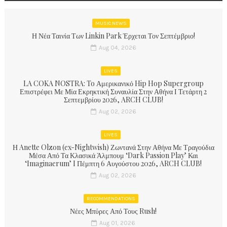
MUSIC NEWS
Η Νέα Ταινία Των Linkin Park Έρχεται Τον Σεπτέμβριο!
Aug 04, 2026
LIVES
LA COKA NOSTRA: To Αμερικανικό Hip Hop Supergroup
Επιστρέφει Με Μία Εκρηκτική Συναυλία Στην Αθήνα Ι Τετάρτη 2
Σεπτεμβρίου 2026, ARCH CLUB!
Aug 02, 2026
LIVES
Η Anette Olzon (ex-Nightwish) Ζωντανά Στην Αθήνα Με Τραγούδια
Μέσα Από Τα Κλασικά Άλμπουμ ‘Dark Passion Play’ Και
‘Imaginaerum’ I Πέμπτη 6 Αυγούστου 2026, ARCH CLUB!
Aug 02, 2026
RECOMMENDATIONS
Νέες Μπύρες Από Τους Rush!
Aug 01, 2026