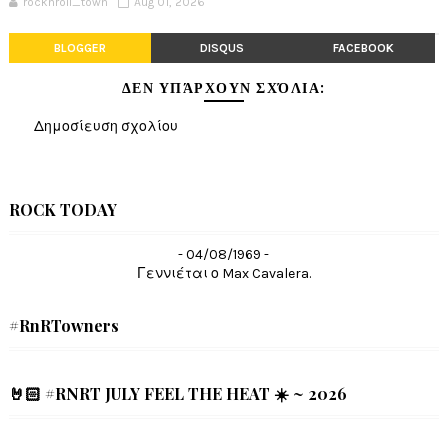
rocknroll_town
Aug 01, 2026
BLOGGER
DISQUS
FACEBOOK
ΔΕΝ ΥΠΆΡΧΟΥΝ ΣΧΌΛΙΑ:
Δημοσίευση σχολίου
ROCK TODAY
- 04/08/1969 -
Γεννιέται ο Max Cavalera.
#RnRTowners
🤘🏻 #RNRT JULY FEEL THE HEAT ☀️ ~ 2026