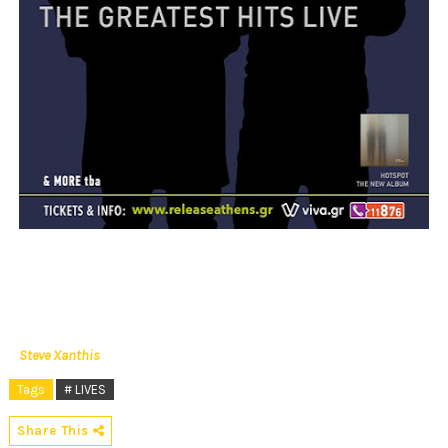
Steve Xanthis
Tags
# LIVES
Share This