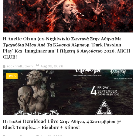
Η Anette Olzon (ex-Nightwish) Ζωντανά Στην Αθήνα Με
Τραγούδια Μέσα Από Τα Κλασικά Άλμπουμ ‘Dark Passion
Play’ Και ‘Imaginaerum’ I Πέμπτη 6 Αυγούστου 2026, ARCH
CLUB!
rocknroll_town
Aug 02, 2026
LIVES
Οι Ιταλοί Demidead Liive Στην Αθήνα, 4 Σεπτεμβρίου @
Black Temple….+ Risabov + Ktinos!