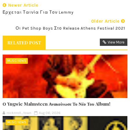
Newer Article
Έρχεται Ταινία Για Τον Lemmy
Older Article
Οι Pet Shop Boys Στο Release Athens Festival 2021
RELATED POST
View More
MUSIC NEWS
Ο Yngwie Malmsteen Ανακοίνωσε Το Νέο Του Album!
rocknroll_town
Aug 06, 2026
MUSIC NEWS