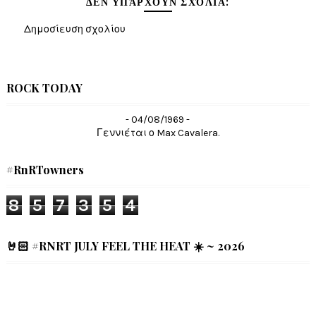
ΔΕΝ ΥΠΆΡΧΟΥΝ ΣΧΌΛΙΑ:
Δημοσίευση σχολίου
ROCK TODAY
- 04/08/1969 -
Γεννιέται ο Max Cavalera.
#RnRTowners
8
5
7
3
5
4
🤘🏻 #RNRT JULY FEEL THE HEAT ☀️ ~ 2026