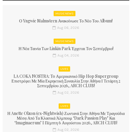
MUSIC NEWS
Ο Yngwie Malmsteen Ανακοίνωσε Το Νέο Του Album!
Aug 06, 2026
MUSIC NEWS
Η Νέα Ταινία Των Linkin Park Έρχεται Τον Σεπτέμβριο!
Aug 04, 2026
LIVES
LA COKA NOSTRA: To Αμερικανικό Hip Hop Supergroup
Επιστρέφει Με Μία Εκρηκτική Συναυλία Στην Αθήνα Ι Τετάρτη 2
Σεπτεμβρίου 2026, ARCH CLUB!
Aug 02, 2026
LIVES
Η Anette Olzon (ex-Nightwish) Ζωντανά Στην Αθήνα Με Τραγούδια
Μέσα Από Τα Κλασικά Άλμπουμ ‘Dark Passion Play’ Και
‘Imaginaerum’ I Πέμπτη 6 Αυγούστου 2026, ARCH CLUB!
Aug 02, 2026