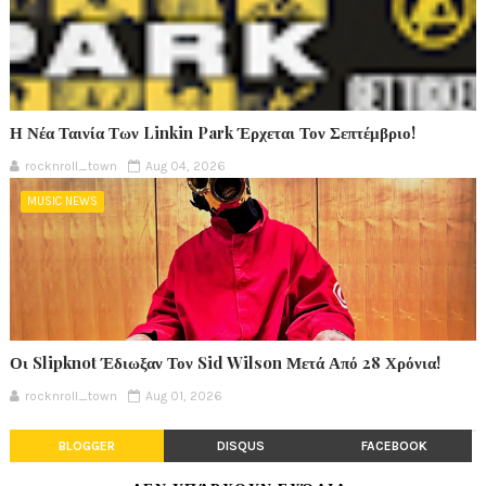
Η Νέα Ταινία Των Linkin Park Έρχεται Τον Σεπτέμβριο!
rocknroll_town
Aug 04, 2026
MUSIC NEWS
Οι Slipknot Έδιωξαν Τον Sid Wilson Μετά Από 28 Χρόνια!
rocknroll_town
Aug 01, 2026
BLOGGER
DISQUS
FACEBOOK