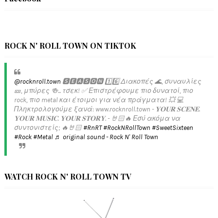
ROCK N' ROLL TOWN ON TIKTOK
@rocknroll.town
🆂🅴🅰🆂🅾🅽 1️⃣6️⃣ Διακοπές 🌊, συναυλίες
🎫, μπύρες 🍻... τσεκ! ✅️ Επιστρέφουμε πιο δυνατοί, πιο
rock, πιο metal και έτοιμοι για νέα πράγματα! 💥 💻
Πληκτρολογούμε ξανά: www.rocknroll.town - 𝐘𝐎𝐔𝐑 𝐒𝐂𝐄𝐍𝐄.
𝐘𝐎𝐔𝐑 𝐌𝐔𝐒𝐈𝐂. 𝐘𝐎𝐔𝐑 𝐒𝐓𝐎𝐑𝐘. - 🤘🏻🔥 Εσύ ακόμα να
συντονιστείς; 🔥🤘🏻
#RnRT
#RockNRollTown
#SweetSixteen
#Rock
#Metal
♬ original sound - Rock N' Roll Town
WATCH ROCK N' ROLL TOWN TV