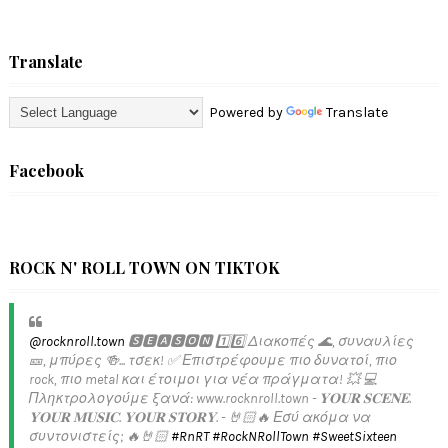
Translate
Powered by
Translate
Facebook
ROCK N' ROLL TOWN ON TIKTOK
@rocknroll.town
🆂🅴🅰🆂🅾🅽 1️⃣6️⃣ Διακοπές 🌊, συναυλίες
🎫, μπύρες 🍻... τσεκ! ✅️ Επιστρέφουμε πιο δυνατοί, πιο
rock, πιο metal και έτοιμοι για νέα πράγματα! 💥 💻
Πληκτρολογούμε ξανά: www.rocknroll.town - 𝐘𝐎𝐔𝐑 𝐒𝐂𝐄𝐍𝐄.
𝐘𝐎𝐔𝐑 𝐌𝐔𝐒𝐈𝐂. 𝐘𝐎𝐔𝐑 𝐒𝐓𝐎𝐑𝐘. - 🤘🏻🔥 Εσύ ακόμα να
συντονιστείς; 🔥🤘🏻
#RnRT
#RockNRollTown
#SweetSixteen