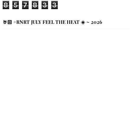
8
5
7
8
3
3
🤘🏻 #RNRT JULY FEEL THE HEAT ☀️ ~ 2026