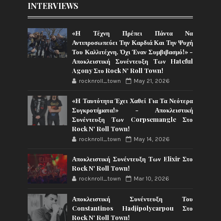
INTERVIEWS
«Η Τέχνη Πρέπει Πάντα Να
Αντιπροσωπεύει Την Καρδιά Και Την Ψυχή
Του Καλλιτέχνη, Όχι Έναν Συμβιβασμό!» -
Αποκλειστική Συνέντευξη Των Hateful
Agony Στο Rock N' Roll Town!
rocknroll_town
May 21, 2026
«Η Ταυτότητα Έχει Χαθεί Για Τα Νεότερα
Συγκροτήματα!» - Αποκλειστική
Συνέντευξη Των Corpsemangle Στο
Rock N' Roll Town!
rocknroll_town
May 14, 2026
Αποκλειστική Συνέντευξη Των Elixir Στο
Rock N' Roll Town!
rocknroll_town
Mar 10, 2026
Αποκλειστική Συνέντευξη Του
Constantinos Hadjipolycarpou Στο
Rock N' Roll Town!