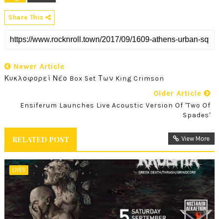
Share This
Newer Article
Κυκλοφορεί Νέο Box Set Των King Crimson
Older Article
Ensiferum Launches Live Acoustic Version Of 'Two Of
Spades'
RELATED POST
View More
LIVES