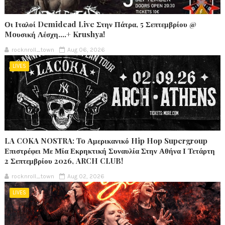
Οι Ιταλοί Demidead Live Στην Πάτρα, 5 Σεπτεμβρίου @
Moυσική Λέσχη….+ Krushya!
rocknroll_town
Aug 06, 2026
LIVES
LA COKA NOSTRA: To Αμερικανικό Hip Hop Supergroup
Επιστρέφει Με Μία Εκρηκτική Συναυλία Στην Αθήνα Ι Τετάρτη
2 Σεπτεμβρίου 2026, ARCH CLUB!
rocknroll_town
Aug 02, 2026
LIVES