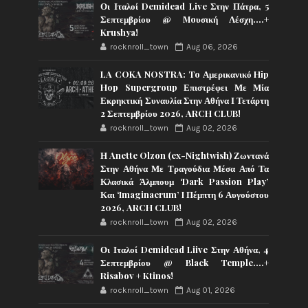
Οι Ιταλοί Demidead Live Στην Πάτρα, 5
Σεπτεμβρίου @ Moυσική Λέσχη….+
Krushya!
rocknroll_town
Aug 06, 2026
LA COKA NOSTRA: To Αμερικανικό Hip
Hop Supergroup Επιστρέφει Με Μία
Εκρηκτική Συναυλία Στην Αθήνα Ι Τετάρτη
2 Σεπτεμβρίου 2026, ARCH CLUB!
rocknroll_town
Aug 02, 2026
Η Anette Olzon (ex-Nightwish) Ζωντανά
Στην Αθήνα Με Τραγούδια Μέσα Από Τα
Κλασικά Άλμπουμ ‘Dark Passion Play’
Και ‘Imaginaerum’ I Πέμπτη 6 Αυγούστου
2026, ARCH CLUB!
rocknroll_town
Aug 02, 2026
Οι Ιταλοί Demidead Liive Στην Αθήνα, 4
Σεπτεμβρίου @ Black Temple….+
Risabov + Ktinos!
rocknroll_town
Aug 01, 2026