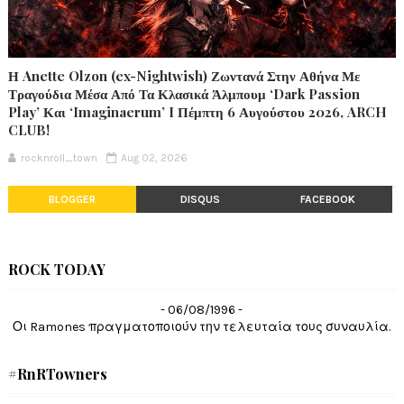
Η Anette Olzon (ex-Nightwish) Ζωντανά Στην Αθήνα Με
Τραγούδια Μέσα Από Τα Κλασικά Άλμπουμ ‘Dark Passion
Play’ Και ‘Imaginaerum’ I Πέμπτη 6 Αυγούστου 2026, ARCH
CLUB!
rocknroll_town
Aug 02, 2026
BLOGGER
DISQUS
FACEBOOK
ROCK TODAY
- 06/08/1996 -
Οι Ramones πραγματοποιούν την τελευταία τους συναυλία.
#RnRTowners