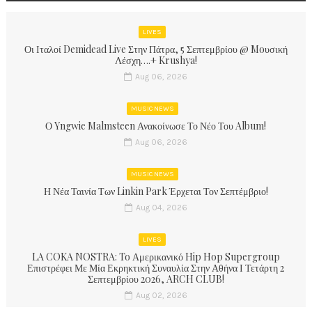
LIVES
Οι Ιταλοί Demidead Live Στην Πάτρα, 5 Σεπτεμβρίου @ Moυσική
Λέσχη….+ Krushya!
Aug 06, 2026
MUSIC NEWS
Ο Yngwie Malmsteen Ανακοίνωσε Το Νέο Του Album!
Aug 06, 2026
MUSIC NEWS
Η Νέα Ταινία Των Linkin Park Έρχεται Τον Σεπτέμβριο!
Aug 04, 2026
LIVES
LA COKA NOSTRA: To Αμερικανικό Hip Hop Supergroup
Επιστρέφει Με Μία Εκρηκτική Συναυλία Στην Αθήνα Ι Τετάρτη 2
Σεπτεμβρίου 2026, ARCH CLUB!
Aug 02, 2026