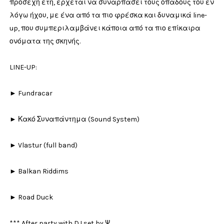
προσεχή έτη, έρχεται να συναρπάσει τους οπαδούς του εν
λόγω ήχου, με ένα από τα πιο φρέσκα και δυναμικά line-
up, που συμπεριλαμβάνει κάποια από τα πιο επίκαιρα
ονόματα της σκηνής.
LINE-UP:
► Fundracar
► Κακό Συναπάντημα (Sound System)
► Vlastur (full band)
► Balkan Riddims
► Road Duck
*** After party with DJ set by Ψ