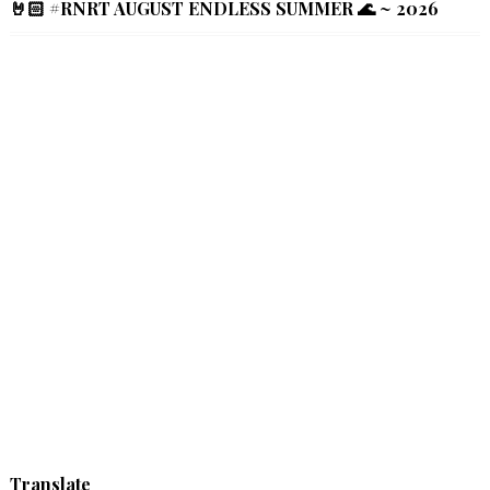
🤘🏻 #RNRT AUGUST ENDLESS SUMMER 🌊 ~ 2026
Translate