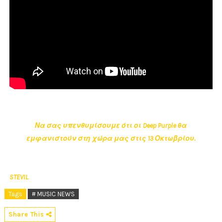
Να σας υπενθυμίσουμε ότι οι Deep Purple θα
εμφανιστούν στη χώρα μας στις 13 Οκτωβρίου.
STEVIL
Tags
# MUSIC NEWS
Share This