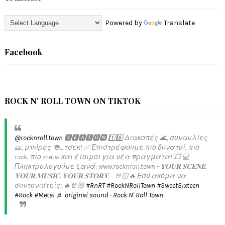
Powered by
Translate
Facebook
ROCK N' ROLL TOWN ON TIKTOK
@rocknroll.town
🆂🅴🅰🆂🅾🅽 1️⃣6️⃣ Διακοπές 🌊, συναυλίες
🎫, μπύρες 🍻... τσεκ! ✅️ Επιστρέφουμε πιο δυνατοί, πιο
rock, πιο metal και έτοιμοι για νέα πράγματα! 💥 💻
Πληκτρολογούμε ξανά: www.rocknroll.town - 𝐘𝐎𝐔𝐑 𝐒𝐂𝐄𝐍𝐄.
𝐘𝐎𝐔𝐑 𝐌𝐔𝐒𝐈𝐂. 𝐘𝐎𝐔𝐑 𝐒𝐓𝐎𝐑𝐘. - 🤘🏻🔥 Εσύ ακόμα να
συντονιστείς; 🔥🤘🏻
#RnRT
#RockNRollTown
#SweetSixteen
#Rock
#Metal
♬ original sound - Rock N' Roll Town