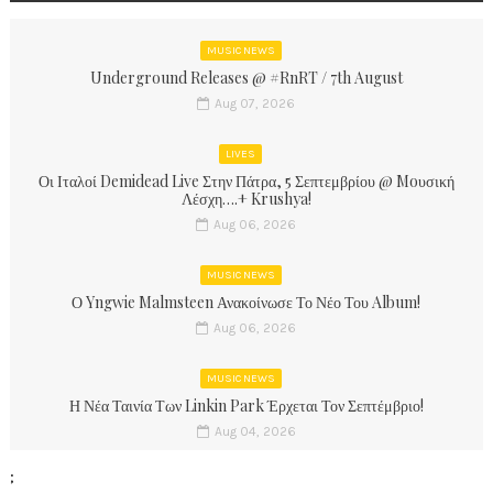
MUSIC NEWS
Underground Releases @ #RnRT / 7th August
Aug 07, 2026
LIVES
Οι Ιταλοί Demidead Live Στην Πάτρα, 5 Σεπτεμβρίου @ Moυσική
Λέσχη….+ Krushya!
Aug 06, 2026
MUSIC NEWS
Ο Yngwie Malmsteen Ανακοίνωσε Το Νέο Του Album!
Aug 06, 2026
MUSIC NEWS
Η Νέα Ταινία Των Linkin Park Έρχεται Τον Σεπτέμβριο!
Aug 04, 2026
;