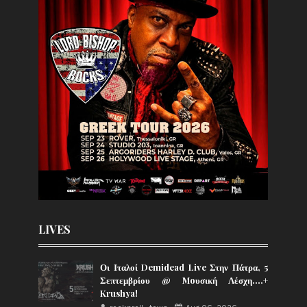
LIVES
Οι Ιταλοί Demidead Live Στην Πάτρα, 5
Σεπτεμβρίου @ Moυσική Λέσχη….+
Krushya!