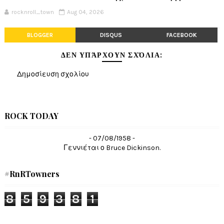
rocknroll_town
Aug 04, 2026
BLOGGER
DISQUS
FACEBOOK
ΔΕΝ ΥΠΆΡΧΟΥΝ ΣΧΌΛΙΑ:
Δημοσίευση σχολίου
ROCK TODAY
- 07/08/1958 -
Γεννιέται ο Bruce Dickinson.
#RnRTowners
8
5
9
3
8
1