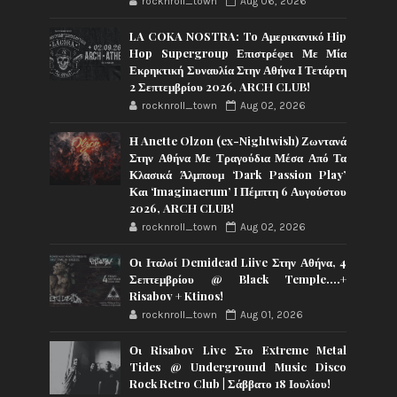
rocknroll_town
Aug 06, 2026
LA COKA NOSTRA: To Αμερικανικό Hip
Hop Supergroup Επιστρέφει Με Μία
Εκρηκτική Συναυλία Στην Αθήνα Ι Τετάρτη
2 Σεπτεμβρίου 2026, ARCH CLUB!
rocknroll_town
Aug 02, 2026
Η Anette Olzon (ex-Nightwish) Ζωντανά
Στην Αθήνα Με Τραγούδια Μέσα Από Τα
Κλασικά Άλμπουμ ‘Dark Passion Play’
Και ‘Imaginaerum’ I Πέμπτη 6 Αυγούστου
2026, ARCH CLUB!
rocknroll_town
Aug 02, 2026
Οι Ιταλοί Demidead Liive Στην Αθήνα, 4
Σεπτεμβρίου @ Black Temple….+
Risabov + Ktinos!
rocknroll_town
Aug 01, 2026
Οι Risabov Live Στο Extreme Metal
Tides @ Underground Music Disco
Rock Retro Club | Σάββατο 18 Ιουλίου!