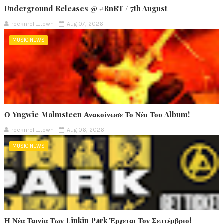
Underground Releases @ #RnRT / 7th August
rocknroll_town
Aug 07, 2026
MUSIC NEWS
Ο Yngwie Malmsteen Ανακοίνωσε Το Νέο Του Album!
rocknroll_town
Aug 06, 2026
MUSIC NEWS
Η Νέα Ταινία Των Linkin Park Έρχεται Τον Σεπτέμβριο!