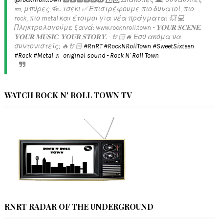
🎫, μπύρες 🍻... τσεκ! ✅️ Επιστρέφουμε πιο δυνατοί, πιο
rock, πιο metal και έτοιμοι για νέα πράγματα! 💥 💻
Πληκτρολογούμε ξανά: www.rocknroll.town - 𝐘𝐎𝐔𝐑 𝐒𝐂𝐄𝐍𝐄.
𝐘𝐎𝐔𝐑 𝐌𝐔𝐒𝐈𝐂. 𝐘𝐎𝐔𝐑 𝐒𝐓𝐎𝐑𝐘. - 🤘🏻🔥 Εσύ ακόμα να
συντονιστείς; 🔥🤘🏻
#RnRT
#RockNRollTown
#SweetSixteen
#Rock
#Metal
♬ original sound - Rock N' Roll Town
WATCH ROCK N' ROLL TOWN TV
RNRT RADAR OF THE UNDERGROUND