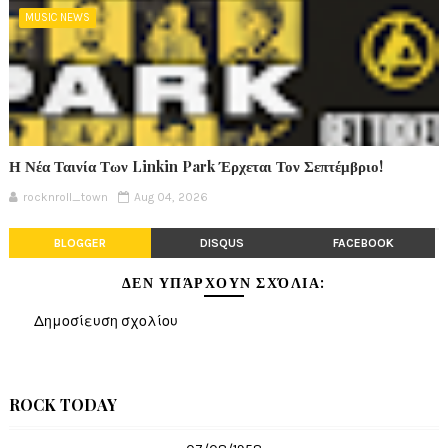
MUSIC NEWS
Η Νέα Ταινία Των Linkin Park Έρχεται Τον Σεπτέμβριο!
rocknroll_town
Aug 04, 2026
BLOGGER
DISQUS
FACEBOOK
ΔΕΝ ΥΠΆΡΧΟΥΝ ΣΧΌΛΙΑ:
Δημοσίευση σχολίου
ROCK TODAY