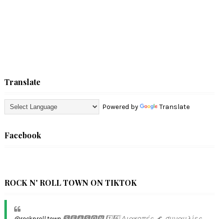
Translate
Powered by
Translate
Facebook
ROCK N' ROLL TOWN ON TIKTOK
@rocknroll.town
🆂🅴🅰🆂🅾🅽 1️⃣6️⃣ Διακοπές 🌊, συναυλίες