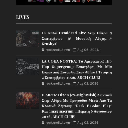
LIVES
Οι Ιταλοί Demidead Live Στην Πάτρα, 5
Σεπτεμβρίου @ Moυσική Λέσχη….+
Krushya!
rocknroll_town
Aug 06, 2026
LA COKA NOSTRA: To Αμερικανικό Hip
Hop Supergroup Επιστρέφει Με Μία
Εκρηκτική Συναυλία Στην Αθήνα Ι Τετάρτη
2 Σεπτεμβρίου 2026, ARCH CLUB!
rocknroll_town
Aug 02, 2026
Η Anette Olzon (ex-Nightwish) Ζωντανά
Στην Αθήνα Με Τραγούδια Μέσα Από Τα
Κλασικά Άλμπουμ ‘Dark Passion Play’
Και ‘Imaginaerum’ I Πέμπτη 6 Αυγούστου
2026, ARCH CLUB!
rocknroll_town
Aug 02, 2026