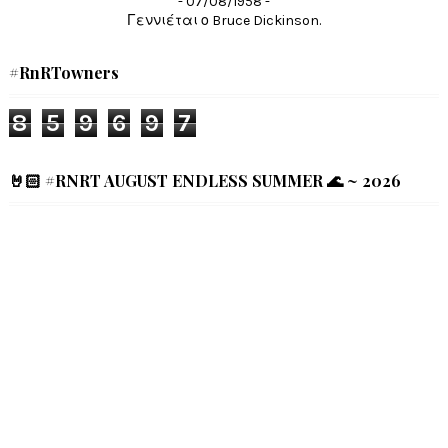
- 07/08/1958 -
Γεννιέται ο Bruce Dickinson.
#RnRTowners
8
5
9
6
9
7
🤘🏻 #RNRT AUGUST ENDLESS SUMMER 🌊 ~ 2026