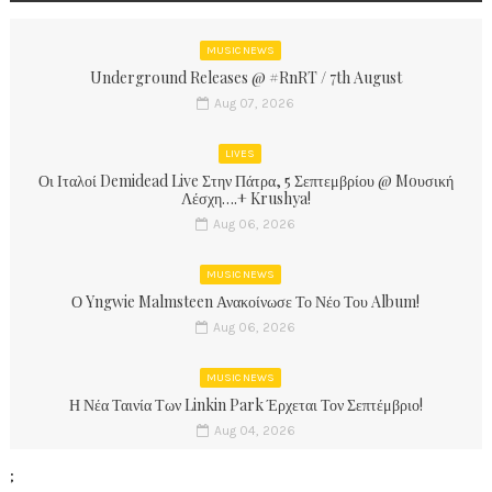
MUSIC NEWS
Underground Releases @ #RnRT / 7th August
Aug 07, 2026
LIVES
Οι Ιταλοί Demidead Live Στην Πάτρα, 5 Σεπτεμβρίου @ Moυσική
Λέσχη….+ Krushya!
Aug 06, 2026
MUSIC NEWS
Ο Yngwie Malmsteen Ανακοίνωσε Το Νέο Του Album!
Aug 06, 2026
MUSIC NEWS
Η Νέα Ταινία Των Linkin Park Έρχεται Τον Σεπτέμβριο!
Aug 04, 2026
;