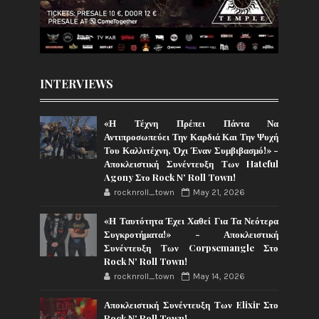
INTERVIEWS
«Η Τέχνη Πρέπει Πάντα Να
Αντιπροσωπεύει Την Καρδιά Και Την Ψυχή
Του Καλλιτέχνη, Όχι Έναν Συμβιβασμό!» -
Αποκλειστική Συνέντευξη Των Hateful
Agony Στο Rock N' Roll Town!
rocknroll_town
May 21, 2026
«Η Ταυτότητα Έχει Χαθεί Για Τα Νεότερα
Συγκροτήματα!» - Αποκλειστική
Συνέντευξη Των Corpsemangle Στο
Rock N' Roll Town!
rocknroll_town
May 14, 2026
Αποκλειστική Συνέντευξη Των Elixir Στο
Rock N' Roll Town!