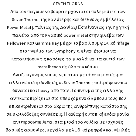
SEVEN THORNS
Από τον παγωμένο βορρά έρχονται οι πολεμιστές των
Seven Thorns, της καλύτερης και διεθνούς εμβέλειας
Power Metal μπάντας της Δανίας! Εκτείνοντας την ηχητική
παλέτα από το κλασικό power metal στην φλέβα των
Helloween και Gamma Ray μέχρι το βαρύ, συμφωνικό riffage
στο πνεύμα των Symphony X, είναι έτοιμοι να
κατακτήσουν τις καρδιές, τα μυαλά και τα αυτιά των
metalheads σε όλο τον κόσμο.
Αναζωογονημένοι με νέο αίμα μετά από μια σειρά
αλλαγών στη σύνθεση, οι Seven Thorns επιστρέφουν πιο
δυνατοί και heavy από ποτέ. Το πνεύμα της αλλαγής
αντικατοπτρίζεται στο επερχόμενο άλμπουμ τους που
επικεντρώνεται στα άκρα της ανθρώπινης κατάστασης
σε 9 φιλόδοξες συνθέσεις. Η καθαρή ουτοπική ευδαιμονία
αντιπροσωπεύεται στα μισά τραγούδια με ισχυρές
βασικές αρμονίες, μεγάλα μελωδικά ρεφρέν και υψηλές