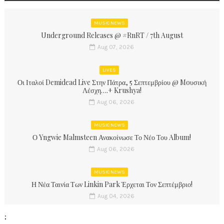
MUSIC NEWS
Underground Releases @ #RnRT / 7th August
Aug 07, 2026
LIVES
Οι Ιταλοί Demidead Live Στην Πάτρα, 5 Σεπτεμβρίου @ Moυσική
Λέσχη….+ Krushya!
Aug 06, 2026
MUSIC NEWS
Ο Yngwie Malmsteen Ανακοίνωσε Το Νέο Του Album!
Aug 06, 2026
MUSIC NEWS
Η Νέα Ταινία Των Linkin Park Έρχεται Τον Σεπτέμβριο!
Aug 04, 2026
;