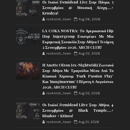
Οι Ιταλοί Demidead Live Στην Πάτρα, 5
Σεπτεμβρίου @ Moυσική Λέσχη….+
Krushya!
rocknroll_town
Aug 06, 2026
LA COKA NOSTRA: To Αμερικανικό Hip
Hop Supergroup Επιστρέφει Με Μία
Εκρηκτική Συναυλία Στην Αθήνα Ι Τετάρτη
2 Σεπτεμβρίου 2026, ARCH CLUB!
rocknroll_town
Aug 02, 2026
Η Anette Olzon (ex-Nightwish) Ζωντανά
Στην Αθήνα Με Τραγούδια Μέσα Από Τα
Κλασικά Άλμπουμ ‘Dark Passion Play’
Και ‘Imaginaerum’ I Πέμπτη 6 Αυγούστου
2026, ARCH CLUB!
rocknroll_town
Aug 02, 2026
Οι Ιταλοί Demidead Liive Στην Αθήνα, 4
Σεπτεμβρίου @ Black Temple….+
Risabov + Ktinos!
rocknroll_town
Aug 01, 2026