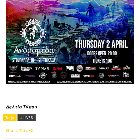
Δελτίο Τύπου
Tags
# LIVES
Share This