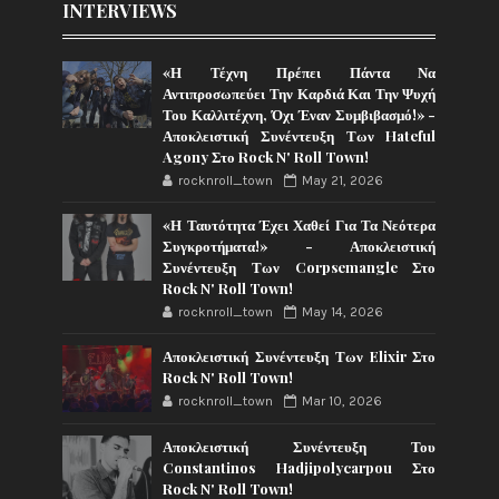
INTERVIEWS
«Η Τέχνη Πρέπει Πάντα Να
Αντιπροσωπεύει Την Καρδιά Και Την Ψυχή
Του Καλλιτέχνη, Όχι Έναν Συμβιβασμό!» -
Αποκλειστική Συνέντευξη Των Hateful
Agony Στο Rock N' Roll Town!
rocknroll_town
May 21, 2026
«Η Ταυτότητα Έχει Χαθεί Για Τα Νεότερα
Συγκροτήματα!» - Αποκλειστική
Συνέντευξη Των Corpsemangle Στο
Rock N' Roll Town!
rocknroll_town
May 14, 2026
Αποκλειστική Συνέντευξη Των Elixir Στο
Rock N' Roll Town!
rocknroll_town
Mar 10, 2026
Αποκλειστική Συνέντευξη Του
Constantinos Hadjipolycarpou Στο
Rock N' Roll Town!