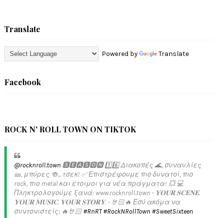
Translate
Powered by
Translate
Facebook
ROCK N' ROLL TOWN ON TIKTOK
@rocknroll.town
🆂🅴🅰🆂🅾🅽 1️⃣6️⃣ Διακοπές 🌊, συναυλίες
🎫, μπύρες 🍻... τσεκ! ✅️ Επιστρέφουμε πιο δυνατοί, πιο
rock, πιο metal και έτοιμοι για νέα πράγματα! 💥 💻
Πληκτρολογούμε ξανά: www.rocknroll.town - 𝐘𝐎𝐔𝐑 𝐒𝐂𝐄𝐍𝐄.
𝐘𝐎𝐔𝐑 𝐌𝐔𝐒𝐈𝐂. 𝐘𝐎𝐔𝐑 𝐒𝐓𝐎𝐑𝐘. - 🤘🏻🔥 Εσύ ακόμα να
συντονιστείς; 🔥🤘🏻
#RnRT
#RockNRollTown
#SweetSixteen