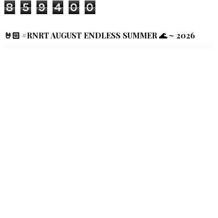
8
5
9
4
0
0
🤘🏻 #RNRT AUGUST ENDLESS SUMMER 🌊 ~ 2026