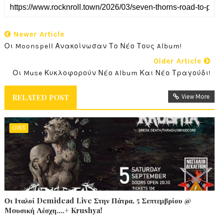
Newer Article
Οι Moonspell Ανακοίνωσαν Το Νέο Τους Album!
Older Article
Οι Muse Κυκλοφορούν Νέο Album Και Νέο Τραγούδι!
RELATED POST
View More
LIVES
Οι Ιταλοί Demidead Live Στην Πάτρα, 5 Σεπτεμβρίου @
Moυσική Λέσχη….+ Krushya!