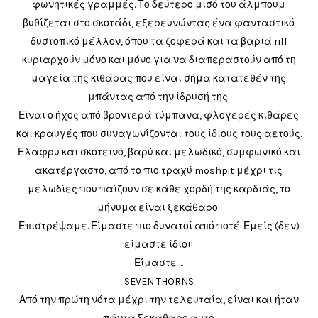
φωνητικές γραμμές. Το δεύτερο μισό του άλμπουμ
βυθίζεται στο σκοτάδι, εξερευνώντας ένα φανταστικό
δυστοπικό μέλλον, όπου τα ζοφερά και τα βαριά riff
κυριαρχούν μόνο και μόνο για να διαπεραστούν από τη
μαγεία της κιθάρας που είναι σήμα κατατεθέν της
μπάντας από την ίδρυσή της.
Είναι ο ήχος από βροντερά τύμπανα, φλογερές κιθάρες
και κραυγές που συναγωνίζονται τους ίδιους τους αετούς.
Ελαφρύ και σκοτεινό, βαρύ και μελωδικό, συμφωνικό και
ακατέργαστο, από το πιο τραχύ moshpit μέχρι τις
μελωδίες που παίζουν σε κάθε χορδή της καρδιάς, το
μήνυμα είναι ξεκάθαρο:
Επιστρέψαμε. Είμαστε πιο δυνατοί από ποτέ. Εμείς (δεν)
είμαστε ίδιοι!
Είμαστε ...
SEVEN THORNS
Από την πρώτη νότα μέχρι την τελευταία, είναι και ήταν