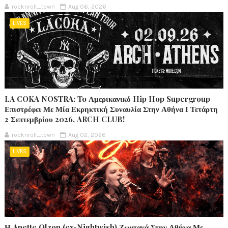
rocknroll_town
Aug 06, 2026
LIVES
LA COKA NOSTRA: To Αμερικανικό Hip Hop Supergroup
Επιστρέφει Με Μία Εκρηκτική Συναυλία Στην Αθήνα Ι Τετάρτη
2 Σεπτεμβρίου 2026, ARCH CLUB!
rocknroll_town
Aug 02, 2026
LIVES
Η Anette Olzon (ex-Nightwish) Ζωντανά Στην Αθήνα Με