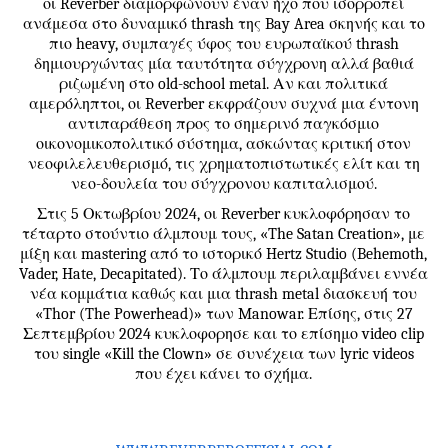
οι Reverber διαμορφώνουν έναν ήχο που ισορροπεί
ανάμεσα στο δυναμικό thrash της Bay Area σκηνής και το
πιο heavy, συμπαγές ύφος του ευρωπαϊκού thrash
δημιουργώντας μία ταυτότητα σύγχρονη αλλά βαθιά
ριζωμένη στο old-school metal. Αν και πολιτικά
αμερόληπτοι, οι Reverber εκφράζουν συχνά μια έντονη
αντιπαράθεση προς το σημερινό παγκόσμιο
οικονομικοπολιτικό σύστημα, ασκώντας κριτική στον
νεοφιλελευθερισμό, τις χρηματοπιστωτικές ελίτ και τη
νεο-δουλεία του σύγχρονου καπιταλισμού.
Στις 5 Οκτωβρίου 2024, οι Reverber κυκλοφόρησαν το
τέταρτο στούντιο άλμπουμ τους, «The Satan Creation», με
μίξη και mastering από το ιστορικό Hertz Studio (Behemoth,
Vader, Hate, Decapitated). Το άλμπουμ περιλαμβάνει εννέα
νέα κομμάτια καθώς και μια thrash metal διασκευή του
«Thor (The Powerhead)» των Manowar. Επίσης, στις 27
Σεπτεμβρίου 2024 κυκλοφορησε και το επίσημο video clip
του single «Kill the Clown» σε συνέχεια των lyric videos
που έχει κάνει το σχήμα.