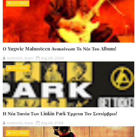
MUSIC NEWS
Ο Yngwie Malmsteen Ανακοίνωσε Το Νέο Του Album!
rocknroll_town
Aug 06, 2026
MUSIC NEWS
Η Νέα Ταινία Των Linkin Park Έρχεται Τον Σεπτέμβριο!
rocknroll_town
Aug 04, 2026
MUSIC NEWS