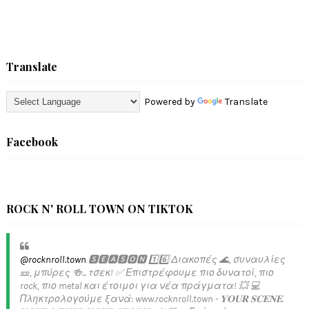
Translate
Powered by
Translate
Facebook
ROCK N' ROLL TOWN ON TIKTOK
@rocknroll.town
🆂🅴🅰🆂🅾🅽 1️⃣6️⃣ Διακοπές 🌊, συναυλίες
🎫, μπύρες 🍻... τσεκ! ✅️ Επιστρέφουμε πιο δυνατοί, πιο
rock, πιο metal και έτοιμοι για νέα πράγματα! 💥 💻
Πληκτρολογούμε ξανά: www.rocknroll.town - 𝐘𝐎𝐔𝐑 𝐒𝐂𝐄𝐍𝐄.