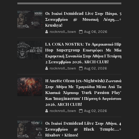
Οι Ιταλοί Demidead Live Στην Πάτρα, 5
Σεπτεμβρίου @ Moυσική Λέσχη….+
Krushya!
rocknroll_town
Aug 06, 2026
LA COKA NOSTRA: To Αμερικανικό Hip
Hop Supergroup Επιστρέφει Με Μία
Εκρηκτική Συναυλία Στην Αθήνα Ι Τετάρτη
2 Σεπτεμβρίου 2026, ARCH CLUB!
rocknroll_town
Aug 02, 2026
Η Anette Olzon (ex-Nightwish) Ζωντανά
Στην Αθήνα Με Τραγούδια Μέσα Από Τα
Κλασικά Άλμπουμ ‘Dark Passion Play’
Και ‘Imaginaerum’ I Πέμπτη 6 Αυγούστου
2026, ARCH CLUB!
rocknroll_town
Aug 02, 2026
Οι Ιταλοί Demidead Liive Στην Αθήνα, 4
Σεπτεμβρίου @ Black Temple….+
Risabov + Ktinos!