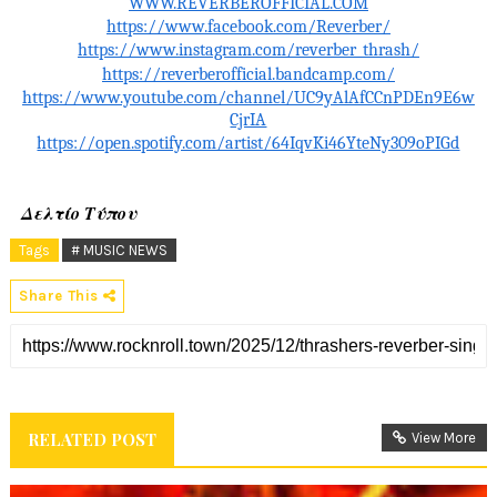
WWW.REVERBEROFFICIAL.COM
https://www.facebook.com/Reverber/
https://www.instagram.com/reverber_thrash/
https://reverberofficial.bandcamp.com/
https://www.youtube.com/channel/UC9yAlAfCCnPDEn9E6w
CjrIA
https://open.spotify.com/artist/64IqvKi46YteNy309oPIGd
Δελτίο Τύπου
Tags
# MUSIC NEWS
Share This
RELATED POST
View More