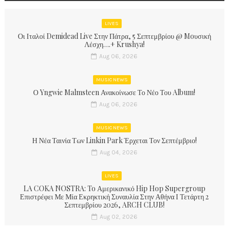
LIVES
Οι Ιταλοί Demidead Live Στην Πάτρα, 5 Σεπτεμβρίου @ Moυσική
Λέσχη….+ Krushya!
Aug 06, 2026
MUSIC NEWS
Ο Yngwie Malmsteen Ανακοίνωσε Το Νέο Του Album!
Aug 06, 2026
MUSIC NEWS
Η Νέα Ταινία Των Linkin Park Έρχεται Τον Σεπτέμβριο!
Aug 04, 2026
LIVES
LA COKA NOSTRA: To Αμερικανικό Hip Hop Supergroup
Επιστρέφει Με Μία Εκρηκτική Συναυλία Στην Αθήνα Ι Τετάρτη 2
Σεπτεμβρίου 2026, ARCH CLUB!
Aug 02, 2026