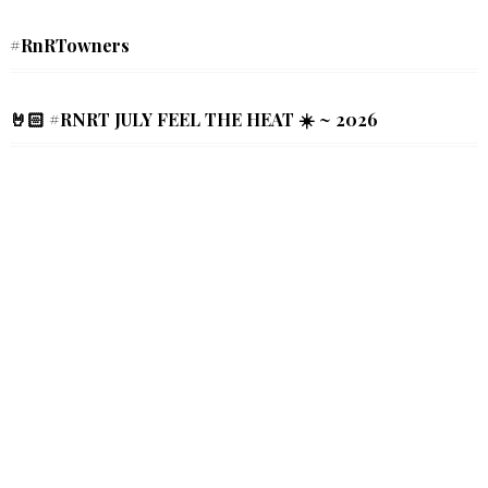
#RnRTowners
🤘🏻 #RNRT JULY FEEL THE HEAT ☀️ ~ 2026