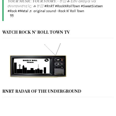
𝐘𝐎𝐔𝐑 𝐌𝐔𝐒𝐈𝐂. 𝐘𝐎𝐔𝐑 𝐒𝐓𝐎𝐑𝐘. - 🤘🏻🔥 Εσύ ακόμα να
συντονιστείς; 🔥🤘🏻
#RnRT
#RockNRollTown
#SweetSixteen
#Rock
#Metal
♬ original sound - Rock N' Roll Town
WATCH ROCK N' ROLL TOWN TV
RNRT RADAR OF THE UNDERGROUND