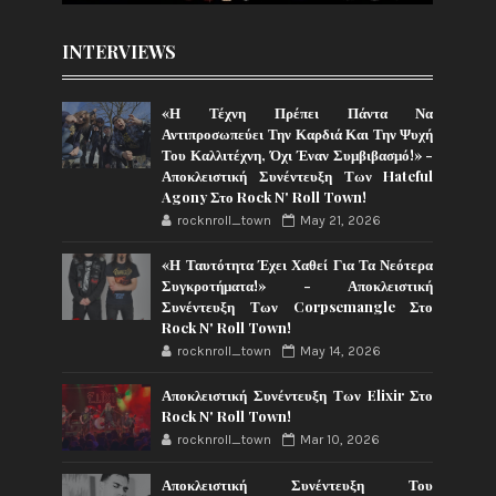
INTERVIEWS
«Η Τέχνη Πρέπει Πάντα Να
Αντιπροσωπεύει Την Καρδιά Και Την Ψυχή
Του Καλλιτέχνη, Όχι Έναν Συμβιβασμό!» -
Αποκλειστική Συνέντευξη Των Hateful
Agony Στο Rock N' Roll Town!
rocknroll_town
May 21, 2026
«Η Ταυτότητα Έχει Χαθεί Για Τα Νεότερα
Συγκροτήματα!» - Αποκλειστική
Συνέντευξη Των Corpsemangle Στο
Rock N' Roll Town!
rocknroll_town
May 14, 2026
Αποκλειστική Συνέντευξη Των Elixir Στο
Rock N' Roll Town!
rocknroll_town
Mar 10, 2026
Αποκλειστική Συνέντευξη Του