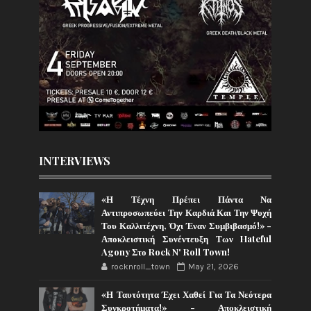
INTERVIEWS
«Η Τέχνη Πρέπει Πάντα Να
Αντιπροσωπεύει Την Καρδιά Και Την Ψυχή
Του Καλλιτέχνη, Όχι Έναν Συμβιβασμό!» -
Αποκλειστική Συνέντευξη Των Hateful
Agony Στο Rock N' Roll Town!
rocknroll_town
May 21, 2026
«Η Ταυτότητα Έχει Χαθεί Για Τα Νεότερα
Συγκροτήματα!» - Αποκλειστική