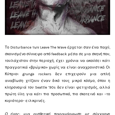
Το Disturbance των Leave The Wave έρχεται σαν ένα παχύ,
σκονισμένο σύννεφο από feedback μέσα σε μια σκηνή που,
τουλάχιστον στην περιοχή, έχει χρόνια να ακούσει κάτι
πραγματικά «βρώμικο» χωρίς να είναι αναχρονιστικό. Οι
Κύπριοι grunge rockers δεν επιχειρούν μια απλή
αναβίωση· χτίζουν έναν δικό τους μικρό κόσμο, όπου η
κληρονομιά του Seattle ’90s δεν είναι φετιχισμός, αλλά
πρώτη ύλη για κάτι πιο προσωπικό, πιο σκοτεινό και –το
κυριότερο– ειλικρινές.
Ο ήχος: μια αισθητική παραμόρφωση με σύγχρονη