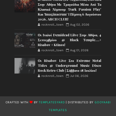
Στην Αθήνα Με Τραγούδια Μέσα Από Τα
Κλασικά Άλμπουμ ‘Dark Passion Play’
Και ‘Imaginaerum’ I Πέμπτη 6 Αυγούστου
2026, ARCH CLUB!
rocknroll_town
Aug 02, 2026
Οι Ιταλοί Demidead Liive Στην Αθήνα, 4
Σεπτεμβρίου @ Black Temple….+
Risabov + Ktinos!
rocknroll_town
Aug 01, 2026
Οι Risabov Live Στο Extreme Metal
Tides @ Underground Music Disco
Rock Retro Club | Σάββατο 18 Ιουλίου!
rocknroll_town
Jul 06, 2026
CRAFTED WITH
BY
TEMPLATESYARD
| DISTRIBUTED BY
GOOYAABI
TEMPLATES