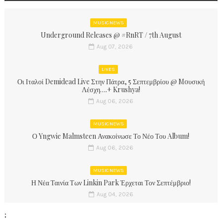
MUSIC NEWS
Underground Releases @ #RnRT / 7th August
Aug 07, 2026
LIVES
Οι Ιταλοί Demidead Live Στην Πάτρα, 5 Σεπτεμβρίου @ Moυσική
Λέσχη….+ Krushya!
Aug 06, 2026
MUSIC NEWS
Ο Yngwie Malmsteen Ανακοίνωσε Το Νέο Του Album!
Aug 06, 2026
MUSIC NEWS
Η Νέα Ταινία Των Linkin Park Έρχεται Τον Σεπτέμβριο!
Aug 04, 2026
;