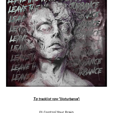
Το tracklist του "Disturbance"
:
01. Control Your Brain