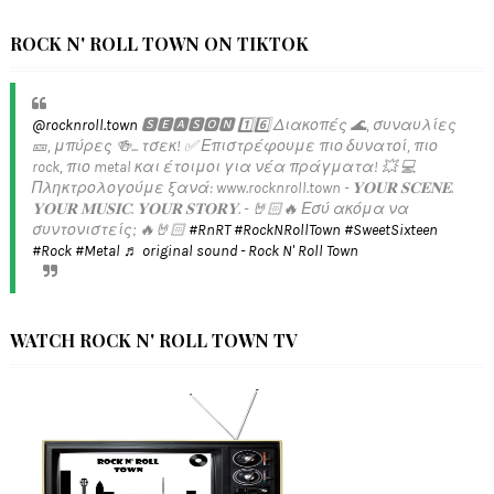
ROCK N' ROLL TOWN ON TIKTOK
@rocknroll.town
🆂🅴🅰🆂🅾🅽 1️⃣6️⃣ Διακοπές 🌊, συναυλίες
🎫, μπύρες 🍻... τσεκ! ✅️ Επιστρέφουμε πιο δυνατοί, πιο
rock, πιο metal και έτοιμοι για νέα πράγματα! 💥 💻
Πληκτρολογούμε ξανά: www.rocknroll.town - 𝐘𝐎𝐔𝐑 𝐒𝐂𝐄𝐍𝐄.
𝐘𝐎𝐔𝐑 𝐌𝐔𝐒𝐈𝐂. 𝐘𝐎𝐔𝐑 𝐒𝐓𝐎𝐑𝐘. - 🤘🏻🔥 Εσύ ακόμα να
συντονιστείς; 🔥🤘🏻
#RnRT
#RockNRollTown
#SweetSixteen
#Rock
#Metal
♬ original sound - Rock N' Roll Town
WATCH ROCK N' ROLL TOWN TV