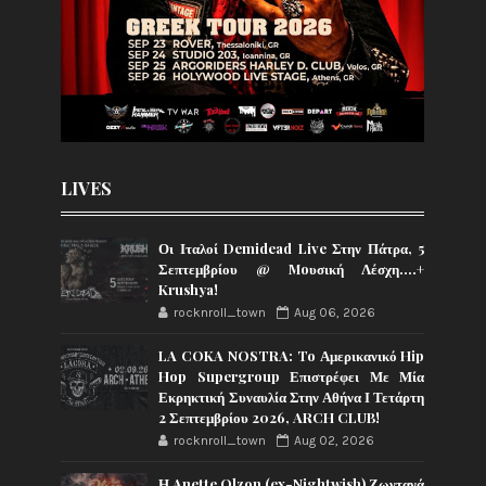
LIVES
Οι Ιταλοί Demidead Live Στην Πάτρα, 5
Σεπτεμβρίου @ Moυσική Λέσχη….+
Krushya!
rocknroll_town
Aug 06, 2026
LA COKA NOSTRA: To Αμερικανικό Hip
Hop Supergroup Επιστρέφει Με Μία
Εκρηκτική Συναυλία Στην Αθήνα Ι Τετάρτη
2 Σεπτεμβρίου 2026, ARCH CLUB!
rocknroll_town
Aug 02, 2026
Η Anette Olzon (ex-Nightwish) Ζωντανά