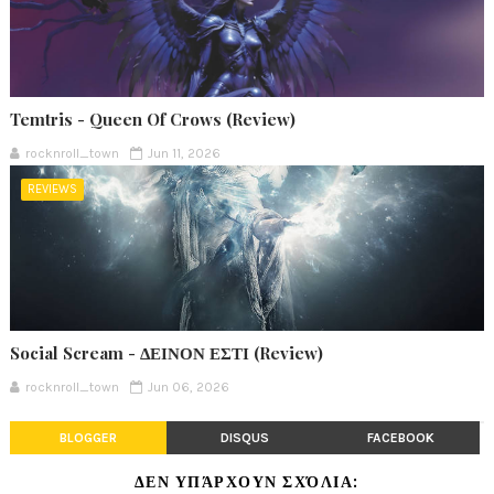
Temtris - Queen Of Crows (Review)
rocknroll_town
Jun 11, 2026
REVIEWS
Social Scream - ΔΕΙΝΟΝ ΕΣΤΙ (Review)
rocknroll_town
Jun 06, 2026
BLOGGER
DISQUS
FACEBOOK
ΔΕΝ ΥΠΆΡΧΟΥΝ ΣΧΌΛΙΑ: