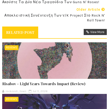
Ακούστε Τα Δύο Νέα Τραγούδια Των Guns N' Roses!
Older Article
Αποκλειστική Συνέντευξη Των V/K Project Στο Rock N'
Roll Town!
RELATED POST
View More
REVIEWS
Risabov - Light Years Towards Impact (Review)
rocknroll_town
Jul 11, 2026
REVIEWS