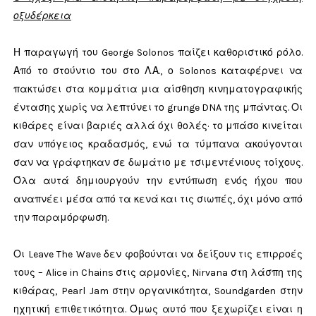
οξυδέρκεια
Η παραγωγή του George Solonos παίζει καθοριστικό ρόλο.
Από το στούντιο του στο Λ.Α., ο Solonos καταφέρνει να
πακτώσει στα κομμάτια μια αίσθηση κινηματογραφικής
έντασης χωρίς να λεπτύνει το grunge DNA της μπάντας. Οι
κιθάρες είναι βαριές αλλά όχι θολές· το μπάσο κινείται
σαν υπόγειος κραδασμός, ενώ τα τύμπανα ακούγονται
σαν να γράφτηκαν σε δωμάτιο με τσιμεντένιους τοίχους.
Όλα αυτά δημιουργούν την εντύπωση ενός ήχου που
αναπνέει μέσα από τα κενά και τις σιωπές, όχι μόνο από
την παραμόρφωση.
Οι Leave The Wave δεν φοβούνται να δείξουν τις επιρροές
τους – Alice in Chains στις αρμονίες, Nirvana στη λάσπη της
κιθάρας, Pearl Jam στην οργανικότητα, Soundgarden στην
ηχητική επιθετικότητα. Όμως αυτό που ξεχωρίζει είναι η