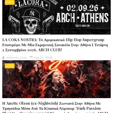
LIVES
LA COKA NOSTRA: To Αμερικανικό Hip Hop Supergroup
Επιστρέφει Με Μία Εκρηκτική Συναυλία Στην Αθήνα Ι Τετάρτη
2 Σεπτεμβρίου 2026, ARCH CLUB!
rocknroll_town
Aug 02, 2026
LIVES
Η Anette Olzon (ex-Nightwish) Ζωντανά Στην Αθήνα Με
Τραγούδια Μέσα Από Τα Κλασικά Άλμπουμ ‘Dark Passion