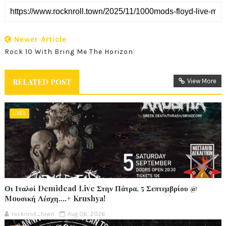
Newer Article
Rock 10 With Bring Me The Horizon
RELATED POST
View More
LIVES
Οι Ιταλοί Demidead Live Στην Πάτρα, 5 Σεπτεμβρίου @
Moυσική Λέσχη….+ Krushya!
rocknroll_town
Aug 06, 2026