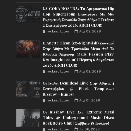
LA COKA NOSTRA: To Αμερικανικό Hip
Hop Supergroup Επιστρέφει Με Μία
Εκρηκτική Συναυλία Στην Αθήνα Ι Τετάρτη
2 Σεπτεμβρίου 2026, ARCH CLUB!
rocknroll_town
Aug 02, 2026
Η Anette Olzon (ex-Nightwish) Ζωντανά
Στην Αθήνα Με Τραγούδια Μέσα Από Τα
Κλασικά Άλμπουμ ‘Dark Passion Play’
Και ‘Imaginaerum’ I Πέμπτη 6 Αυγούστου
2026, ARCH CLUB!
rocknroll_town
Aug 02, 2026
Οι Ιταλοί Demidead Liive Στην Αθήνα, 4
Σεπτεμβρίου @ Black Temple….+
Risabov + Ktinos!
rocknroll_town
Aug 01, 2026
Οι Risabov Live Στο Extreme Metal
Tides @ Underground Music Disco
Rock Retro Club | Σάββατο 18 Ιουλίου!
rocknroll_town
Jul 06, 2026