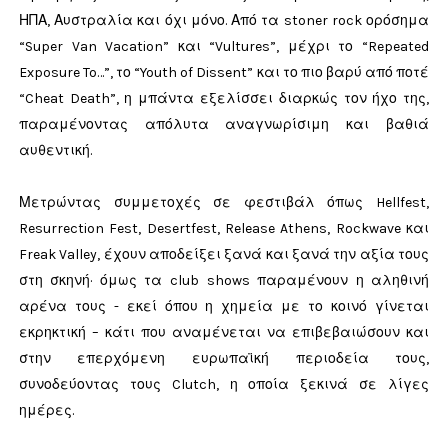
ΗΠΑ, Αυστραλία και όχι μόνο. Από τα stoner rock ορόσημα
“Super Van Vacation” και “Vultures”, μέχρι το “Repeated
Exposure To…”, το “Youth of Dissent” και το πιο βαρύ από ποτέ
“Cheat Death”, η μπάντα εξελίσσει διαρκώς τον ήχο της,
παραμένοντας απόλυτα αναγνωρίσιμη και βαθιά
αυθεντική.
Μετρώντας συμμετοχές σε φεστιβάλ όπως Hellfest,
Resurrection Fest, Desertfest, Release Athens, Rockwave και
Freak Valley, έχουν αποδείξει ξανά και ξανά την αξία τους
στη σκηνή· όμως τα club shows παραμένουν η αληθινή
αρένα τους - εκεί όπου η χημεία με το κοινό γίνεται
εκρηκτική – κάτι που αναμένεται να επιβεβαιώσουν και
στην επερχόμενη ευρωπαϊκή περιοδεία τους,
συνοδεύοντας τους Clutch, η οποία ξεκινά σε λίγες
ημέρες.