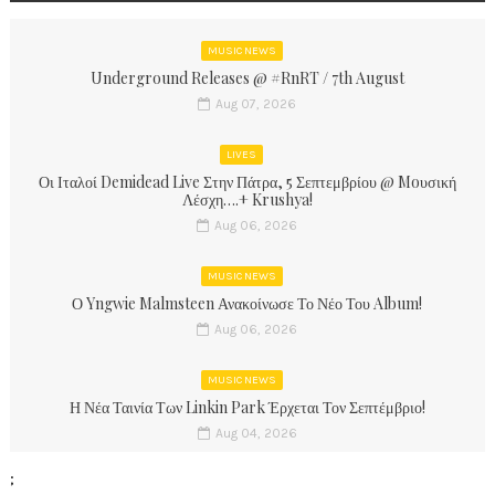
MUSIC NEWS
Underground Releases @ #RnRT / 7th August
Aug 07, 2026
LIVES
Οι Ιταλοί Demidead Live Στην Πάτρα, 5 Σεπτεμβρίου @ Moυσική
Λέσχη….+ Krushya!
Aug 06, 2026
MUSIC NEWS
Ο Yngwie Malmsteen Ανακοίνωσε Το Νέο Του Album!
Aug 06, 2026
MUSIC NEWS
Η Νέα Ταινία Των Linkin Park Έρχεται Τον Σεπτέμβριο!
Aug 04, 2026
;