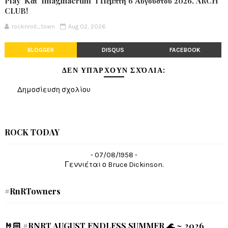
Play’ Και ‘Imaginaerum’ I Πέμπτη 6 Αυγούστου 2026, ARCH
CLUB!
rocknroll_town
Aug 02, 2026
BLOGGER
DISQUS
FACEBOOK
ΔΕΝ ΥΠΆΡΧΟΥΝ ΣΧΌΛΙΑ:
Δημοσίευση σχολίου
ROCK TODAY
- 07/08/1958 -
Γεννιέται ο Bruce Dickinson.
#RnRTowners
🤘🏻 #RNRT AUGUST ENDLESS SUMMER 🌊 ~ 2026