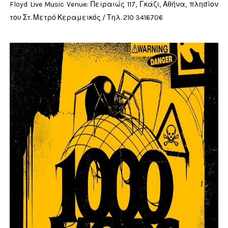
Floyd Live Music Venue: Πειραιώς 117, Γκάζι, Αθήνα, πλησίον
του Στ. Μετρό Κεραμεικός / Τηλ. 210 3416706