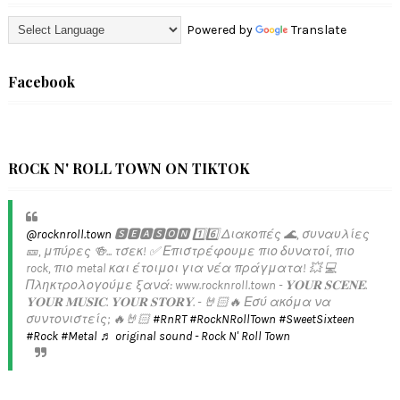
Powered by
Translate
Facebook
ROCK N' ROLL TOWN ON TIKTOK
@rocknroll.town
🆂🅴🅰🆂🅾🅽 1️⃣6️⃣ Διακοπές 🌊, συναυλίες
🎫, μπύρες 🍻... τσεκ! ✅️ Επιστρέφουμε πιο δυνατοί, πιο
rock, πιο metal και έτοιμοι για νέα πράγματα! 💥 💻
Πληκτρολογούμε ξανά: www.rocknroll.town - 𝐘𝐎𝐔𝐑 𝐒𝐂𝐄𝐍𝐄.
𝐘𝐎𝐔𝐑 𝐌𝐔𝐒𝐈𝐂. 𝐘𝐎𝐔𝐑 𝐒𝐓𝐎𝐑𝐘. - 🤘🏻🔥 Εσύ ακόμα να
συντονιστείς; 🔥🤘🏻
#RnRT
#RockNRollTown
#SweetSixteen
#Rock
#Metal
♬ original sound - Rock N' Roll Town