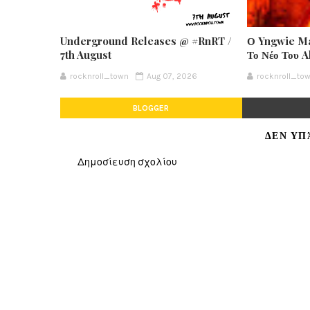
Underground Releases @ #RnRT /
Ο Yngwie Ma
7th August
Το Νέο Του 
rocknroll_town
Aug 07, 2026
rocknroll_to
BLOGGER
ΔΕΝ ΥΠ
Δημοσίευση σχολίου