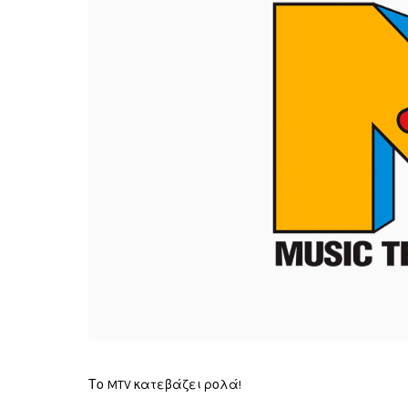
Το MTV κατεβάζει ρολά!