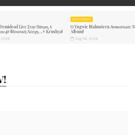
MUSIC NEWS
 Demidead Live Στην Πάτρα, 5
Ο Yngwie Malmsteen Ανακοίνωσε Τ
ίου @ Moυσική Λέσχη….+ Krushya!
Album!
, 2026
Aug 06, 2026
V!