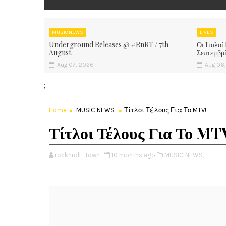
MUSIC NEWS
LIVES
Underground Releases @ #RnRT / 7th
Οι Ιταλοί
August
Σεπτεμβρ
Aug 07, 2026
Aug 06
;
Home
MUSIC NEWS
Τίτλοι Τέλους Για Το MTV!
Τίτλοι Τέλους Για Το MT
rocknroll_town
10 months ago
MUSIC NEWS,