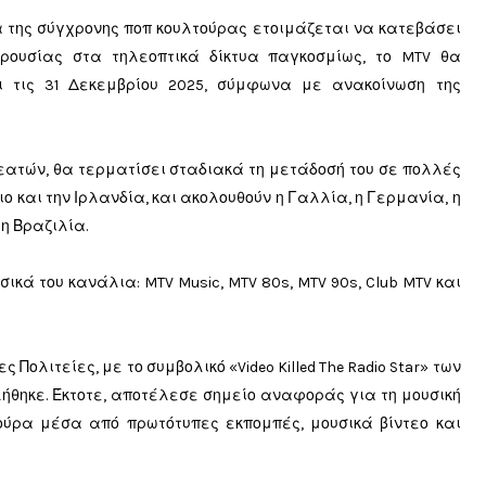
α της σύγχρονης ποπ κουλτούρας ετοιμάζεται να κατεβάσει
ρουσίας στα τηλεοπτικά δίκτυα παγκοσμίως, το MTV θα
ι τις 31 Δεκεμβρίου 2025, σύμφωνα με ανακοίνωση της
 θεατών, θα τερματίσει σταδιακά τη μετάδοσή του σε πολλές
 και την Ιρλανδία, και ακολουθούν η Γαλλία, η Γερμανία, η
 η Βραζιλία.
κά του κανάλια: MTV Music, MTV 80s, MTV 90s, Club MTV και
ς Πολιτείες, με το συμβολικό «Video Killed The Radio Star» των
βλήθηκε. Έκτοτε, αποτέλεσε σημείο αναφοράς για τη μουσική
ούρα μέσα από πρωτότυπες εκπομπές, μουσικά βίντεο και