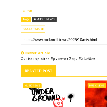
STEVIL
Tags
# MUSIC NEWS
Share This
Newer Article
Οι The Exploited Έρχονται Στην Ελλάδα!
RELATED POST
MUSIC NEWS
MUSIC NEWS