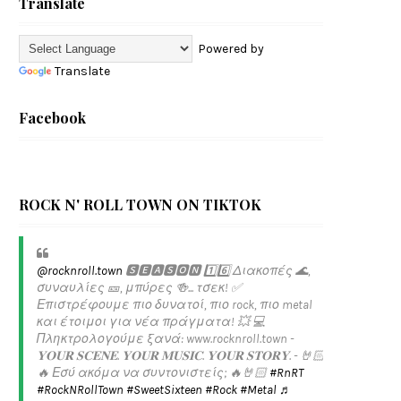
Translate
Powered by
Translate
Facebook
ROCK N' ROLL TOWN ON TIKTOK
@rocknroll.town
🆂🅴🅰🆂🅾🅽 1️⃣6️⃣ Διακοπές 🌊,
συναυλίες 🎫, μπύρες 🍻... τσεκ! ✅️
Επιστρέφουμε πιο δυνατοί, πιο rock, πιο metal
και έτοιμοι για νέα πράγματα! 💥 💻
Πληκτρολογούμε ξανά: www.rocknroll.town -
𝐘𝐎𝐔𝐑 𝐒𝐂𝐄𝐍𝐄. 𝐘𝐎𝐔𝐑 𝐌𝐔𝐒𝐈𝐂. 𝐘𝐎𝐔𝐑 𝐒𝐓𝐎𝐑𝐘. - 🤘🏻
🔥 Εσύ ακόμα να συντονιστείς; 🔥🤘🏻
#RnRT
#RockNRollTown
#SweetSixteen
#Rock
#Metal
♬