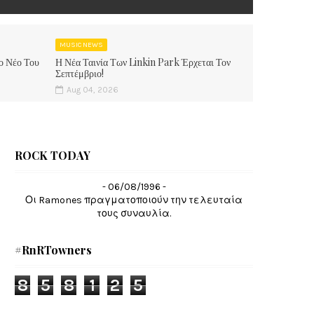
MUSIC NEWS
ο Νέο Του
Η Νέα Ταινία Των Linkin Park Έρχεται Τον
Σεπτέμβριο!
Aug 04, 2026
ROCK TODAY
- 06/08/1996 -
Οι Ramones πραγματοποιούν την τελευταία
τους συναυλία.
#RnRTowners
8
5
8
1
2
5