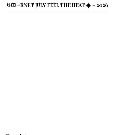
🤘🏻 #RNRT JULY FEEL THE HEAT ☀️ ~ 2026