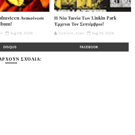
lmsteen Ανακοίνωσε
Η Νέα Ταινία Των Linkin Park
Album!
Έρχεται Τον Σεπτέμβριο!
wn
Aug 06, 2026
rocknroll_town
Aug 04, 2026
DISQUS
FACEBOOK
ΆΡΧΟΥΝ ΣΧΌΛΙΑ: