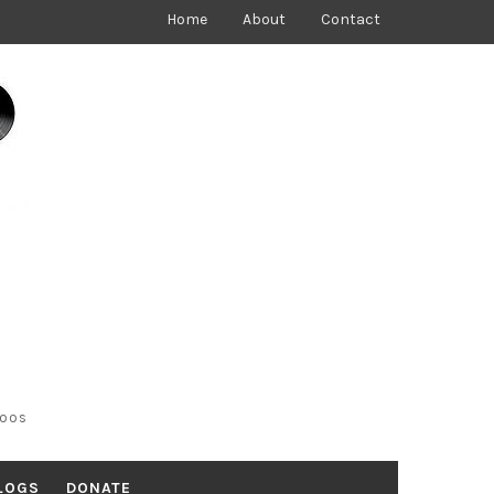
Home
About
Contact
toos
LOGS
DONATE