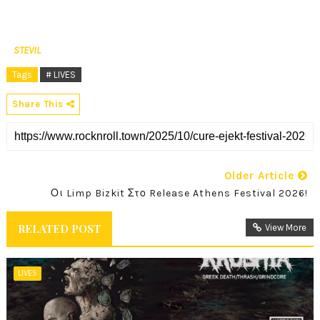
STEVIL
Tags
# LIVES
Share This
Older Article
Οι Limp Bizkit Στο Release Athens Festival 2026!
RELATED POST
View More
LIVES