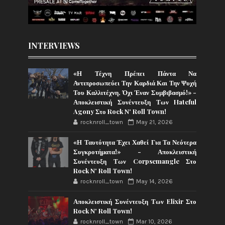
INTERVIEWS
«Η Τέχνη Πρέπει Πάντα Να
Αντιπροσωπεύει Την Καρδιά Και Την Ψυχή
Του Καλλιτέχνη, Όχι Έναν Συμβιβασμό!» -
Αποκλειστική Συνέντευξη Των Hateful
Agony Στο Rock N' Roll Town!
rocknroll_town
May 21, 2026
«Η Ταυτότητα Έχει Χαθεί Για Τα Νεότερα
Συγκροτήματα!» - Αποκλειστική
Συνέντευξη Των Corpsemangle Στο
Rock N' Roll Town!
rocknroll_town
May 14, 2026
Αποκλειστική Συνέντευξη Των Elixir Στο
Rock N' Roll Town!
rocknroll_town
Mar 10, 2026