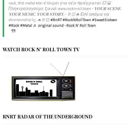
rock, πιο metal και έτοιμοι για νέα πράγματα! 💥 💻
Πληκτρολογούμε ξανά: www.rocknroll.town - 𝐘𝐎𝐔𝐑 𝐒𝐂𝐄𝐍𝐄.
𝐘𝐎𝐔𝐑 𝐌𝐔𝐒𝐈𝐂. 𝐘𝐎𝐔𝐑 𝐒𝐓𝐎𝐑𝐘. - 🤘🏻🔥 Εσύ ακόμα να
συντονιστείς; 🔥🤘🏻
#RnRT
#RockNRollTown
#SweetSixteen
#Rock
#Metal
♬ original sound - Rock N' Roll Town
WATCH ROCK N' ROLL TOWN TV
RNRT RADAR OF THE UNDERGROUND