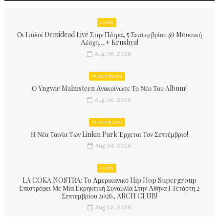
LIVES
Οι Ιταλοί Demidead Live Στην Πάτρα, 5 Σεπτεμβρίου @ Moυσική
Λέσχη….+ Krushya!
Aug 06, 2026
MUSIC NEWS
Ο Yngwie Malmsteen Ανακοίνωσε Το Νέο Του Album!
Aug 06, 2026
MUSIC NEWS
Η Νέα Ταινία Των Linkin Park Έρχεται Τον Σεπτέμβριο!
Aug 04, 2026
LIVES
LA COKA NOSTRA: To Αμερικανικό Hip Hop Supergroup
Επιστρέφει Με Μία Εκρηκτική Συναυλία Στην Αθήνα Ι Τετάρτη 2
Σεπτεμβρίου 2026, ARCH CLUB!
Aug 02, 2026