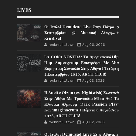
LIVES
Οι Ιταλοί Demidead Live Στην Πάτρα, 5
Σεπτεμβρίου @ Moυσική Λέσχη….+
Krushya!
rocknroll_town
Aug 06, 2026
LA COKA NOSTRA: To Αμερικανικό Hip
Hop Supergroup Επιστρέφει Με Μία
Εκρηκτική Συναυλία Στην Αθήνα Ι Τετάρτη
2 Σεπτεμβρίου 2026, ARCH CLUB!
rocknroll_town
Aug 02, 2026
Η Anette Olzon (ex-Nightwish) Ζωντανά
Στην Αθήνα Με Τραγούδια Μέσα Από Τα
Κλασικά Άλμπουμ ‘Dark Passion Play’
Και ‘Imaginaerum’ I Πέμπτη 6 Αυγούστου
2026, ARCH CLUB!
rocknroll_town
Aug 02, 2026
Οι Ιταλοί Demidead Liive Στην Αθήνα, 4