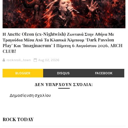
Η Anette Olzon (ex-Nightwish) Ζωντανά Στην Αθήνα Με
Τραγούδια Μέσα Από Τα Κλασικά Άλμπουμ ‘Dark Passion
Play’ Και ‘Imaginaerum’ I Πέμπτη 6 Αυγούστου 2026, ARCH
CLUB!
rocknroll_town
Aug 02, 2026
BLOGGER
DISQUS
FACEBOOK
ΔΕΝ ΥΠΆΡΧΟΥΝ ΣΧΌΛΙΑ:
Δημοσίευση σχολίου
ROCK TODAY