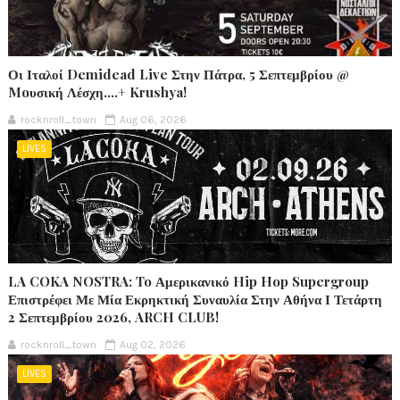
Οι Ιταλοί Demidead Live Στην Πάτρα, 5 Σεπτεμβρίου @
Moυσική Λέσχη….+ Krushya!
rocknroll_town
Aug 06, 2026
LIVES
LA COKA NOSTRA: To Αμερικανικό Hip Hop Supergroup
Επιστρέφει Με Μία Εκρηκτική Συναυλία Στην Αθήνα Ι Τετάρτη
2 Σεπτεμβρίου 2026, ARCH CLUB!
rocknroll_town
Aug 02, 2026
LIVES