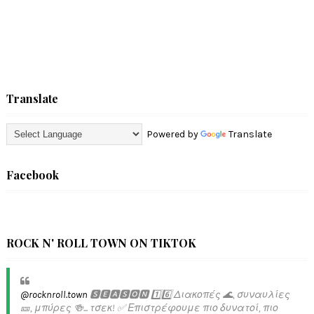
Translate
Powered by
Translate
Facebook
ROCK N' ROLL TOWN ON TIKTOK
@rocknroll.town
🆂🅴🅰🆂🅾🅽 1️⃣6️⃣ Διακοπές 🌊, συναυλίες
🎫, μπύρες 🍻... τσεκ! ✅️ Επιστρέφουμε πιο δυνατοί, πιο