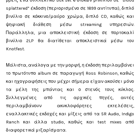
βρεις ένα συλλεκτικό box set 6 δίσκων βινυλίου σε “blood
splattered” έκδοση (περιορισμένο σε 1899 αντίτυπα), διπλό
βινύλιο σε κόκκινο/μαύρο χρώμα, διπλό CD, καθώς και
ψηφιακή διάθεση μέσω streaming υπηρεσιών.
Παράλληλα, μια αποκλειστική έκδοση σε πορτοκαλί
βινύλιο 2LP θα διατίθεται αποκλειστικά μέσω του
Knotfest.
Μάλιστα, ανάλογα με την μορφή, η έκδοση περιλαμβάνει
το πρωτότυπο album σε παραγωγή Ross Robinson, καθώς
και ηχογραφήσεις που μέχρι σήμερα είχαν ακούσει μόνο
τα μέλη της μπάντας και ο στενός τους κύκλος.
Συλλεγμένες από τις αρχικές πηγές, αυτές
περιλαμβάνουν ακυκλοφόρητες εκτελέσεις,
εναλλακτικές εκδοχές και μίξεις από τα SR Audio, Indigo
Ranch και άλλα studio, καθώς και test mixes από
διαφορετικά μιξαρίσματα.