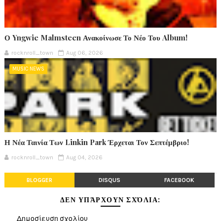
Ο Yngwie Malmsteen Ανακοίνωσε Το Νέο Του Album!
rocknroll_town
Aug 06, 2026
MUSIC NEWS
Η Νέα Ταινία Των Linkin Park Έρχεται Τον Σεπτέμβριο!
rocknroll_town
Aug 04, 2026
BLOGGER
DISQUS
FACEBOOK
ΔΕΝ ΥΠΆΡΧΟΥΝ ΣΧΌΛΙΑ:
Δημοσίευση σχολίου