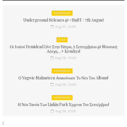
MUSIC NEWS
Underground Releases @ #RnRT / 7th August
Aug 07, 2026
LIVES
Οι Ιταλοί Demidead Live Στην Πάτρα, 5 Σεπτεμβρίου @ Moυσική
Λέσχη….+ Krushya!
Aug 06, 2026
MUSIC NEWS
Ο Yngwie Malmsteen Ανακοίνωσε Το Νέο Του Album!
Aug 06, 2026
MUSIC NEWS
Η Νέα Ταινία Των Linkin Park Έρχεται Τον Σεπτέμβριο!
Aug 04, 2026
;