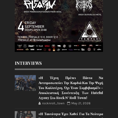
INTERVIEWS
«Η Τέχνη Πρέπει Πάντα Να
Αντιπροσωπεύει Την Καρδιά Και Την Ψυχή
Του Καλλιτέχνη, Όχι Έναν Συμβιβασμό!» -
Αποκλειστική Συνέντευξη Των Hateful
Agony Στο Rock N' Roll Town!
rocknroll_town
May 21, 2026
«Η Ταυτότητα Έχει Χαθεί Για Τα Νεότερα