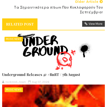
Older Article
Τα Σημαντικότερα Album Που Κυκλοφορούν Τον
Σεπτέμβριο!
RELATED POST
View More
MUSIC NEWS
Underground Releases @ #RnRT / 7th August
rocknroll_town
Aug 07, 2026
MUSIC NEWS