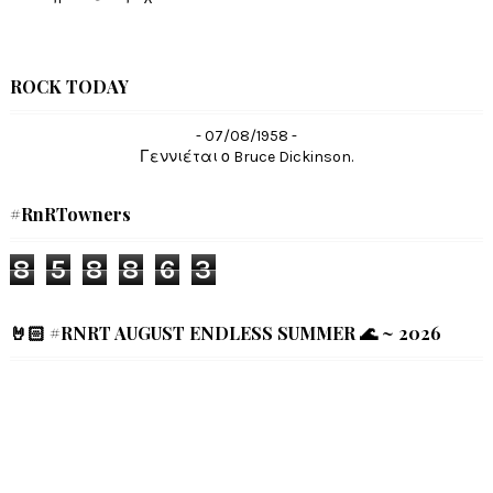
ROCK TODAY
- 07/08/1958 -
Γεννιέται ο Bruce Dickinson.
#RnRTowners
8
5
8
8
6
3
🤘🏻 #RNRT AUGUST ENDLESS SUMMER 🌊 ~ 2026