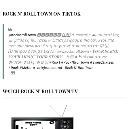
ROCK N' ROLL TOWN ON TIKTOK
@rocknroll.town
🆂🅴🅰🆂🅾🅽 1️⃣6️⃣ Διακοπές 🌊, συναυλίες
🎫, μπύρες 🍻... τσεκ! ✅️ Επιστρέφουμε πιο δυνατοί, πιο
rock, πιο metal και έτοιμοι για νέα πράγματα! 💥 💻
Πληκτρολογούμε ξανά: www.rocknroll.town - 𝐘𝐎𝐔𝐑 𝐒𝐂𝐄𝐍𝐄.
𝐘𝐎𝐔𝐑 𝐌𝐔𝐒𝐈𝐂. 𝐘𝐎𝐔𝐑 𝐒𝐓𝐎𝐑𝐘. - 🤘🏻🔥 Εσύ ακόμα να
συντονιστείς; 🔥🤘🏻
#RnRT
#RockNRollTown
#SweetSixteen
#Rock
#Metal
♬ original sound - Rock N' Roll Town
WATCH ROCK N' ROLL TOWN TV