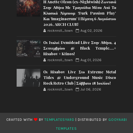
Η Anette Olzon (ex-Nightwish) Ζωντανά
Στην Αθήνα Με Τραγούδια Μέσα Από Τα
Κλασικά Άλμπουμ ‘Dark Passion Play’
Και ‘Imaginaerum’ I Πέμπτη 6 Αυγούστου
2026, ARCH CLUB!
rocknroll_town
Aug 02, 2026
Οι Ιταλοί Demidead Liive Στην Αθήνα, 4
Σεπτεμβρίου @ Black Temple….+
Risabov + Ktinos!
rocknroll_town
Aug 01, 2026
Οι Risabov Live Στο Extreme Metal
Tides @ Underground Music Disco
Rock Retro Club | Σάββατο 18 Ιουλίου!
rocknroll_town
Jul 06, 2026
CRAFTED WITH
BY
TEMPLATESYARD
| DISTRIBUTED BY
GOOYAABI
TEMPLATES