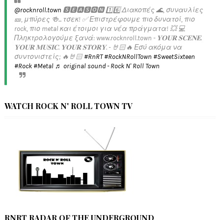
@rocknroll.town
🆂🅴🅰🆂🅾🅽 1️⃣6️⃣ Διακοπές 🌊, συναυλίες
🎫, μπύρες 🍻... τσεκ! ✅️ Επιστρέφουμε πιο δυνατοί, πιο
rock, πιο metal και έτοιμοι για νέα πράγματα! 💥 💻
Πληκτρολογούμε ξανά: www.rocknroll.town - 𝐘𝐎𝐔𝐑 𝐒𝐂𝐄𝐍𝐄.
𝐘𝐎𝐔𝐑 𝐌𝐔𝐒𝐈𝐂. 𝐘𝐎𝐔𝐑 𝐒𝐓𝐎𝐑𝐘. - 🤘🏻🔥 Εσύ ακόμα να
συντονιστείς; 🔥🤘🏻
#RnRT
#RockNRollTown
#SweetSixteen
#Rock
#Metal
♬ original sound - Rock N' Roll Town
WATCH ROCK N' ROLL TOWN TV
RNRT RADAR OF THE UNDERGROUND