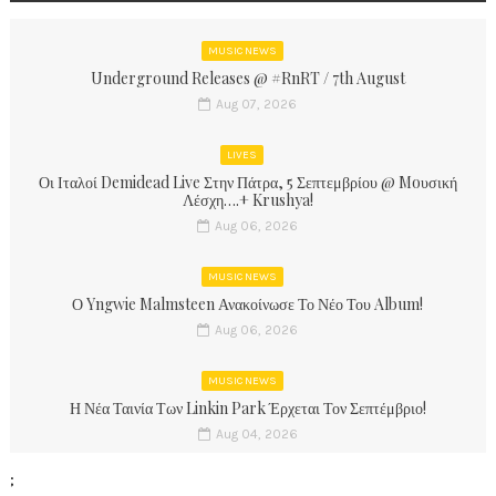
MUSIC NEWS
Underground Releases @ #RnRT / 7th August
Aug 07, 2026
LIVES
Οι Ιταλοί Demidead Live Στην Πάτρα, 5 Σεπτεμβρίου @ Moυσική
Λέσχη….+ Krushya!
Aug 06, 2026
MUSIC NEWS
Ο Yngwie Malmsteen Ανακοίνωσε Το Νέο Του Album!
Aug 06, 2026
MUSIC NEWS
Η Νέα Ταινία Των Linkin Park Έρχεται Τον Σεπτέμβριο!
Aug 04, 2026
;