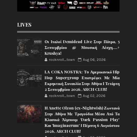
LIVES
Οι Ιταλοί Demidead Live Στην Πάτρα, 5
Σεπτεμβρίου @ Moυσική Λέσχη….+
Krushya!
rocknroll_town
Aug 06, 2026
LA COKA NOSTRA: To Αμερικανικό Hip
Hop Supergroup Επιστρέφει Με Μία
Εκρηκτική Συναυλία Στην Αθήνα Ι Τετάρτη
2 Σεπτεμβρίου 2026, ARCH CLUB!
rocknroll_town
Aug 02, 2026
Η Anette Olzon (ex-Nightwish) Ζωντανά
Στην Αθήνα Με Τραγούδια Μέσα Από Τα
Κλασικά Άλμπουμ ‘Dark Passion Play’
Και ‘Imaginaerum’ I Πέμπτη 6 Αυγούστου
2026, ARCH CLUB!