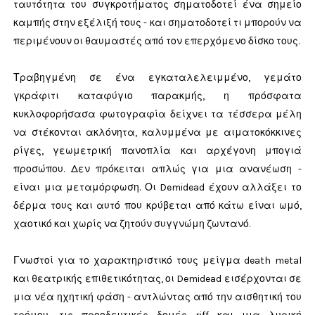
ταυτότητα του συγκροτήματος σηματοδοτεί ένα σημείο
καμπής στην εξέλιξή τους - και σηματοδοτεί τι μπορούν να
περιμένουν οι θαυμαστές από τον επερχόμενο δίσκο τους.
Τραβηγμένη σε ένα εγκαταλελειμμένο, γεμάτο
γκράφιτι καταφύγιο παρακμής, η πρόσφατα
κυκλοφορήσασα φωτογραφία δείχνει τα τέσσερα μέλη
να στέκονται ακλόνητα, καλυμμένα με αιματοκόκκινες
ρίγες, γεωμετρική πανοπλία και αρχέγονη μπογιά
προσώπου. Δεν πρόκειται απλώς για μια ανανέωση -
είναι μια μεταμόρφωση. Οι Demidead έχουν αλλάξει το
δέρμα τους και αυτό που κρύβεται από κάτω είναι ωμό,
χαοτικό και χωρίς να ζητούν συγγνώμη ζωντανό.
Γνωστοί για το χαρακτηριστικό τους μείγμα death metal
και θεατρικής επιθετικότητας, οι Demidead εισέρχονται σε
μια νέα ηχητική φάση - αντλώντας από την αισθητική του