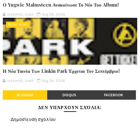
Ο Yngwie Malmsteen Ανακοίνωσε Το Νέο Του Album!
rocknroll_town
Aug 06, 2026
MUSIC NEWS
Η Νέα Ταινία Των Linkin Park Έρχεται Τον Σεπτέμβριο!
rocknroll_town
Aug 04, 2026
BLOGGER
DISQUS
FACEBOOK
ΔΕΝ ΥΠΆΡΧΟΥΝ ΣΧΌΛΙΑ:
Δημοσίευση σχολίου