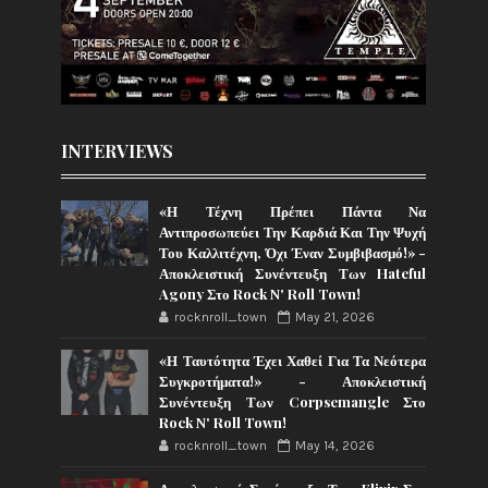
INTERVIEWS
«Η Τέχνη Πρέπει Πάντα Να
Αντιπροσωπεύει Την Καρδιά Και Την Ψυχή
Του Καλλιτέχνη, Όχι Έναν Συμβιβασμό!» -
Αποκλειστική Συνέντευξη Των Hateful
Agony Στο Rock N' Roll Town!
rocknroll_town
May 21, 2026
«Η Ταυτότητα Έχει Χαθεί Για Τα Νεότερα
Συγκροτήματα!» - Αποκλειστική
Συνέντευξη Των Corpsemangle Στο
Rock N' Roll Town!
rocknroll_town
May 14, 2026