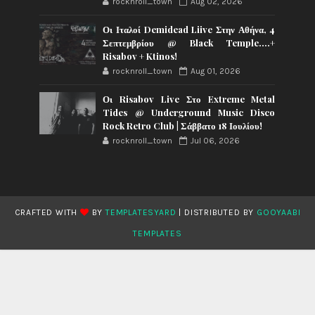
rocknroll_town
Aug 02, 2026
Οι Ιταλοί Demidead Liive Στην Αθήνα, 4
Σεπτεμβρίου @ Black Temple….+
Risabov + Ktinos!
rocknroll_town
Aug 01, 2026
Οι Risabov Live Στο Extreme Metal
Tides @ Underground Music Disco
Rock Retro Club | Σάββατο 18 Ιουλίου!
rocknroll_town
Jul 06, 2026
CRAFTED WITH
BY
TEMPLATESYARD
| DISTRIBUTED BY
GOOYAABI
TEMPLATES