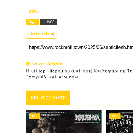
STEVIL
Tags
# LIVES
Share This
Newer Article
Η Kalliopi Iliopoulou (Calliope) Κυκλοφόρησε Το
Τραγούδι «All Around»!
RELATED POST
LIVES
LIVES