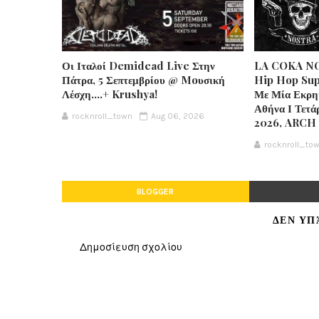
Οι Ιταλοί Demidead Live Στην
LA COKA NO
Πάτρα, 5 Σεπτεμβρίου @ Moυσική
Hip Hop Sup
Λέσχη….+ Krushya!
Με Μία Εκρη
Αθήνα Ι Τετά
rocknroll_town
Aug 06, 2026
2026, ARCH
rocknroll_to
BLOGGER
ΔΕΝ ΥΠ
Δημοσίευση σχολίου