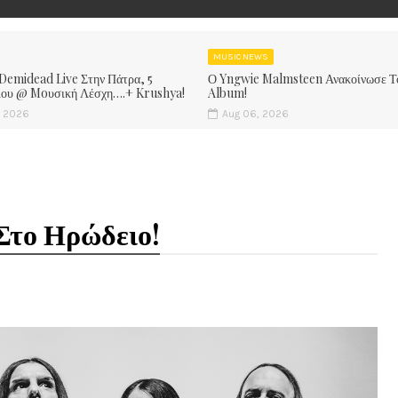
MUSIC NEWS
 Demidead Live Στην Πάτρα, 5
Ο Yngwie Malmsteen Ανακοίνωσε Τ
ίου @ Moυσική Λέσχη….+ Krushya!
Album!
, 2026
Aug 06, 2026
Στο Ηρώδειο!