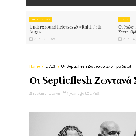
MUSIC NEWS
LIVES
Underground Releases @ #RnRT / 7th
Οι Ιταλοί
August
Σεπτεμβρ
Aug 07, 2026
Aug 06
;
Home
LIVES
Οι Septicflesh Ζωντανά Στο Ηρώδειο!
Οι Septicflesh Ζωντανά 
rocknroll_town
1 year ago
LIVES,