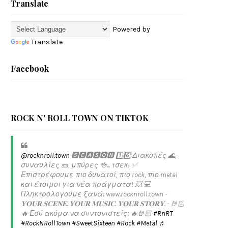
Translate
Powered by
Translate
Facebook
ROCK N' ROLL TOWN ON TIKTOK
@rocknroll.town
🆂🅴🅰🆂🅾🅽 1️⃣6️⃣ Διακοπές 🌊,
συναυλίες 🎫, μπύρες 🍻... τσεκ! ✅️
Επιστρέφουμε πιο δυνατοί, πιο rock, πιο metal
και έτοιμοι για νέα πράγματα! 💥 💻
Πληκτρολογούμε ξανά: www.rocknroll.town -
𝐘𝐎𝐔𝐑 𝐒𝐂𝐄𝐍𝐄. 𝐘𝐎𝐔𝐑 𝐌𝐔𝐒𝐈𝐂. 𝐘𝐎𝐔𝐑 𝐒𝐓𝐎𝐑𝐘. - 🤘🏻
🔥 Εσύ ακόμα να συντονιστείς; 🔥🤘🏻
#RnRT
#RockNRollTown
#SweetSixteen
#Rock
#Metal
♬