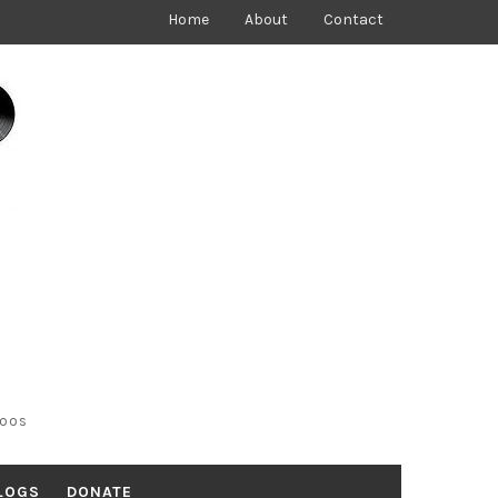
Home
About
Contact
toos
LOGS
DONATE