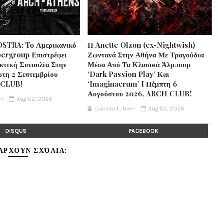
STRA: To Αμερικανικό
Η Anette Olzon (ex-Nightwish)
ergroup Επιστρέφει
Ζωντανά Στην Αθήνα Με Τραγούδια
κτική Συναυλία Στην
Μέσα Από Τα Κλασικά Άλμπουμ
ρτη 2 Σεπτεμβρίου
‘Dark Passion Play’ Και
 CLUB!
‘Imaginaerum’ I Πέμπτη 6
Αυγούστου 2026, ARCH CLUB!
wn
Aug 02, 2026
rocknroll_town
Aug 02, 2026
DISQUS
FACEBOOK
ΆΡΧΟΥΝ ΣΧΌΛΙΑ: