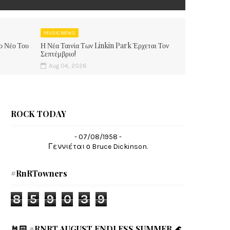
MUSIC NEWS
ο Νέο Του
Η Νέα Ταινία Των Linkin Park Έρχεται Τον
Σεπτέμβριο!
Aug 04, 2026
ROCK TODAY
- 07/08/1958 -
Γεννιέται ο Bruce Dickinson.
#RnRTowners
8
5
9
0
3
9
🤘🏻 #RNRT AUGUST ENDLESS SUMMER 🌊