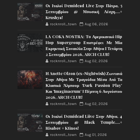
Οι Ιταλοί Demidead Live Στην Πάτρα, 5
Σεπτεμβρίου @ Moυσική Λέσχη….+
Krushya!
rocknroll_town
Aug 06, 2026
LA COKA NOSTRA: To Αμερικανικό Hip
Hop Supergroup Επιστρέφει Με Μία
Εκρηκτική Συναυλία Στην Αθήνα Ι Τετάρτη
2 Σεπτεμβρίου 2026, ARCH CLUB!
rocknroll_town
Aug 02, 2026
Η Anette Olzon (ex-Nightwish) Ζωντανά
Στην Αθήνα Με Τραγούδια Μέσα Από Τα
Κλασικά Άλμπουμ ‘Dark Passion Play’
Και ‘Imaginaerum’ I Πέμπτη 6 Αυγούστου
2026, ARCH CLUB!
rocknroll_town
Aug 02, 2026
Οι Ιταλοί Demidead Liive Στην Αθήνα, 4
Σεπτεμβρίου @ Black Temple….+
Risabov + Ktinos!
rocknroll_town
Aug 01, 2026