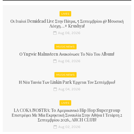
LIVES
Οι Ιταλοί Demidead Live Στην Πάτρα, 5 Σεπτεμβρίου @ Moυσική
Λέσχη….+ Krushya!
Aug 06, 2026
MUSIC NEWS
Ο Yngwie Malmsteen Ανακοίνωσε Το Νέο Του Album!
Aug 06, 2026
MUSIC NEWS
Η Νέα Ταινία Των Linkin Park Έρχεται Τον Σεπτέμβριο!
Aug 04, 2026
LIVES
LA COKA NOSTRA: To Αμερικανικό Hip Hop Supergroup
Επιστρέφει Με Μία Εκρηκτική Συναυλία Στην Αθήνα Ι Τετάρτη 2
Σεπτεμβρίου 2026, ARCH CLUB!
Aug 02, 2026