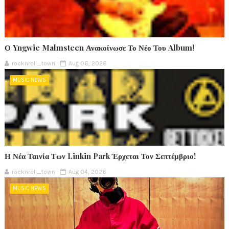
Ο Yngwie Malmsteen Ανακοίνωσε Το Νέο Του Album!
rocknroll_town
Aug 06, 2026
MUSIC NEWS
Η Νέα Ταινία Των Linkin Park Έρχεται Τον Σεπτέμβριο!
rocknroll_town
Aug 04, 2026
MUSIC NEWS