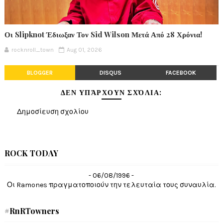
Οι Slipknot Έδιωξαν Τον Sid Wilson Μετά Από 28 Χρόνια!
rocknroll_town
Aug 01, 2026
BLOGGER
DISQUS
FACEBOOK
ΔΕΝ ΥΠΆΡΧΟΥΝ ΣΧΌΛΙΑ:
Δημοσίευση σχολίου
ROCK TODAY
- 06/08/1996 -
Οι Ramones πραγματοποιούν την τελευταία τους συναυλία.
#RnRTowners