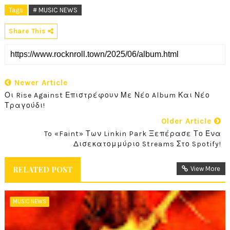
Tags
# MUSIC NEWS
Share This
Newer Article
Οι Rise Against Επιστρέφουν Με Νέο Album Και Νέο
Τραγούδι!
Older Article
To «Faint» Των Linkin Park Ξεπέρασε Το Ένα
Δισεκατομμύριο Streams Στο Spotify!
RELATED POST
View More
MUSIC NEWS