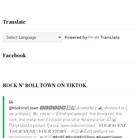
Translate
Powered by
Translate
Facebook
ROCK N' ROLL TOWN ON TIKTOK
@rocknroll.town
🆂🅴🅰🆂🅾🅽 1️⃣6️⃣ Διακοπές 🌊, συναυλίες
🎫, μπύρες 🍻... τσεκ! ✅️ Επιστρέφουμε πιο δυνατοί, πιο
rock, πιο metal και έτοιμοι για νέα πράγματα! 💥 💻
Πληκτρολογούμε ξανά: www.rocknroll.town - 𝐘𝐎𝐔𝐑 𝐒𝐂𝐄𝐍𝐄.
𝐘𝐎𝐔𝐑 𝐌𝐔𝐒𝐈𝐂. 𝐘𝐎𝐔𝐑 𝐒𝐓𝐎𝐑𝐘. - 🤘🏻🔥 Εσύ ακόμα να
συντονιστείς; 🔥🤘🏻
#RnRT
#RockNRollTown
#SweetSixteen