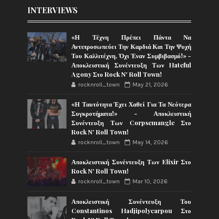
INTERVIEWS
«Η Τέχνη Πρέπει Πάντα Να
Αντιπροσωπεύει Την Καρδιά Και Την Ψυχή
Του Καλλιτέχνη, Όχι Έναν Συμβιβασμό!» -
Αποκλειστική Συνέντευξη Των Hateful
Agony Στο Rock N' Roll Town!
rocknroll_town
May 21, 2026
«Η Ταυτότητα Έχει Χαθεί Για Τα Νεότερα
Συγκροτήματα!» - Αποκλειστική
Συνέντευξη Των Corpsemangle Στο
Rock N' Roll Town!
rocknroll_town
May 14, 2026
Αποκλειστική Συνέντευξη Των Elixir Στο
Rock N' Roll Town!
rocknroll_town
Mar 10, 2026
Αποκλειστική Συνέντευξη Του
Constantinos Hadjipolycarpou Στο