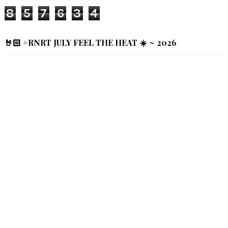
8
5
7
6
3
4
🤘🏻 #RNRT JULY FEEL THE HEAT ☀️ ~ 2026