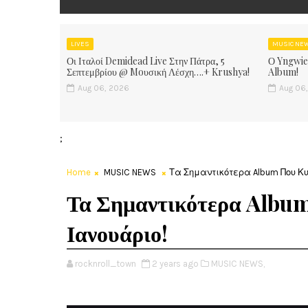
LIVES
MUSIC NE
Οι Ιταλοί Demidead Live Στην Πάτρα, 5
Ο Yngwie
Σεπτεμβρίου @ Moυσική Λέσχη….+ Krushya!
Album!
Aug 06, 2026
Aug 06
;
Home
MUSIC NEWS
Τα Σημαντικότερα Album Που Κυ
Τα Σημαντικότερα Albu
Ιανουάριο!
rocknroll_town
2 years ago
MUSIC NEWS,