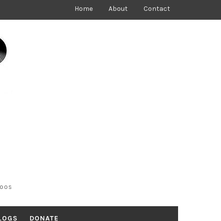
Home
About
Contact
toos
LOGS
DONATE