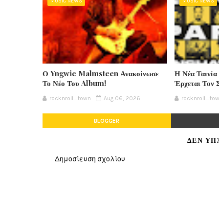
MUSIC NEWS
MUSIC NEWS
Ο Yngwie Malmsteen Ανακοίνωσε
Η Νέα Ταινία
Το Νέο Του Album!
Έρχεται Τον 
rocknroll_town
Aug 06, 2026
rocknroll_to
BLOGGER
ΔΕΝ ΥΠ
Δημοσίευση σχολίου