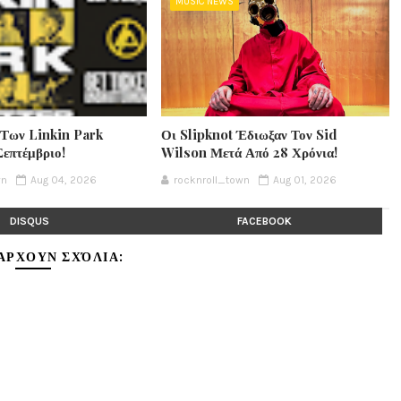
MUSIC NEWS
 Των Linkin Park
Οι Slipknot Έδιωξαν Τον Sid
Σεπτέμβριο!
Wilson Μετά Από 28 Χρόνια!
wn
Aug 04, 2026
rocknroll_town
Aug 01, 2026
DISQUS
FACEBOOK
ΆΡΧΟΥΝ ΣΧΌΛΙΑ: