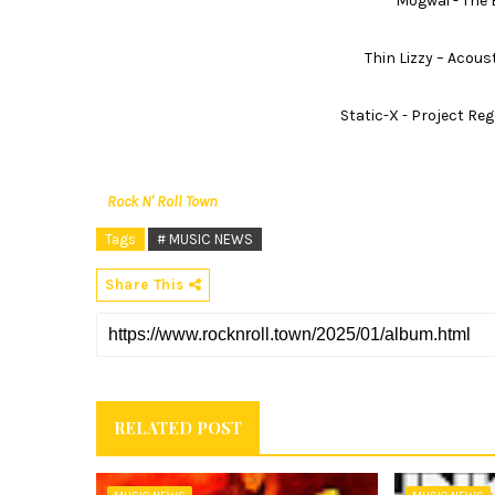
Mogwai - The 
Thin Lizzy – Acou
Static-X - Project Re
Rock N' Roll Town
Tags
# MUSIC NEWS
Share This
RELATED POST