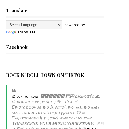
Translate
Powered by
Translate
Facebook
ROCK N' ROLL TOWN ON TIKTOK
@rocknroll.town
🆂🅴🅰🆂🅾🅽 1️⃣6️⃣ Διακοπές 🌊,
συναυλίες 🎫, μπύρες 🍻... τσεκ! ✅️
Επιστρέφουμε πιο δυνατοί, πιο rock, πιο metal
και έτοιμοι για νέα πράγματα! 💥 💻
Πληκτρολογούμε ξανά: www.rocknroll.town -
𝐘𝐎𝐔𝐑 𝐒𝐂𝐄𝐍𝐄. 𝐘𝐎𝐔𝐑 𝐌𝐔𝐒𝐈𝐂. 𝐘𝐎𝐔𝐑 𝐒𝐓𝐎𝐑𝐘. - 🤘🏻