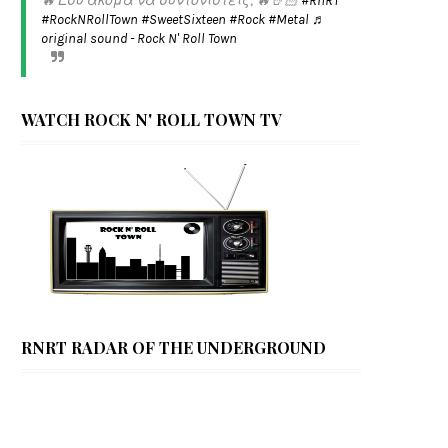
🔥 Εσύ ακόμα να συντονιστείς; 🔥🤘🏻
#RnRT
#RockNRollTown
#SweetSixteen
#Rock
#Metal
♬
original sound - Rock N' Roll Town
WATCH ROCK N' ROLL TOWN TV
RNRT RADAR OF THE UNDERGROUND