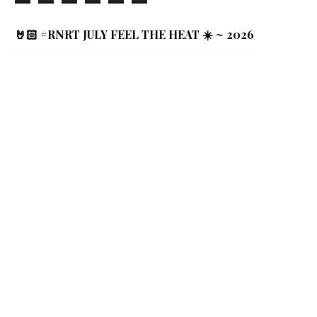
🤘🏻 #RNRT JULY FEEL THE HEAT ☀️ ~ 2026