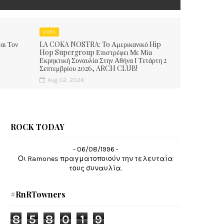
LIVES
αι Τον
LA COKA NOSTRA: To Αμερικανικό Hip
Hop Supergroup Επιστρέφει Με Μία
Εκρηκτική Συναυλία Στην Αθήνα Ι Τετάρτη 2
Σεπτεμβρίου 2026, ARCH CLUB!
Aug 02, 2026
ROCK TODAY
- 06/08/1996 -
Οι Ramones πραγματοποιούν την τελευταία
τους συναυλία.
#RnRTowners
8
5
8
0
1
9