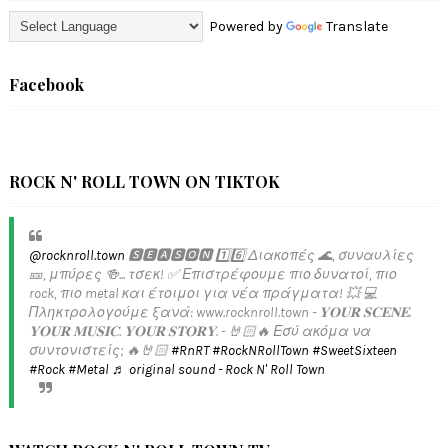
Powered by
Translate
Facebook
ROCK N' ROLL TOWN ON TIKTOK
@rocknroll.town
🆂🅴🅰🆂🅾🅽 1️⃣6️⃣ Διακοπές 🌊, συναυλίες
🎫, μπύρες 🍻... τσεκ! ✅️ Επιστρέφουμε πιο δυνατοί, πιο
rock, πιο metal και έτοιμοι για νέα πράγματα! 💥 💻
Πληκτρολογούμε ξανά: www.rocknroll.town - 𝐘𝐎𝐔𝐑 𝐒𝐂𝐄𝐍𝐄.
𝐘𝐎𝐔𝐑 𝐌𝐔𝐒𝐈𝐂. 𝐘𝐎𝐔𝐑 𝐒𝐓𝐎𝐑𝐘. - 🤘🏻🔥 Εσύ ακόμα να
συντονιστείς; 🔥🤘🏻
#RnRT
#RockNRollTown
#SweetSixteen
#Rock
#Metal
♬ original sound - Rock N' Roll Town