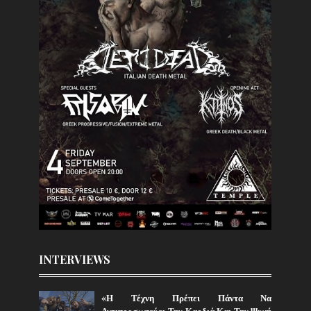
INTERVIEWS
«Η Τέχνη Πρέπει Πάντα Να
Αντιπροσωπεύει Την Καρδιά Και Την Ψυχή