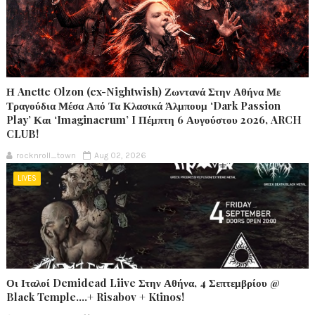
Η Anette Olzon (ex-Nightwish) Ζωντανά Στην Αθήνα Με
Τραγούδια Μέσα Από Τα Κλασικά Άλμπουμ ‘Dark Passion
Play’ Και ‘Imaginaerum’ I Πέμπτη 6 Αυγούστου 2026, ARCH
CLUB!
rocknroll_town
Aug 02, 2026
LIVES
Οι Ιταλοί Demidead Liive Στην Αθήνα, 4 Σεπτεμβρίου @
Black Temple….+ Risabov + Ktinos!