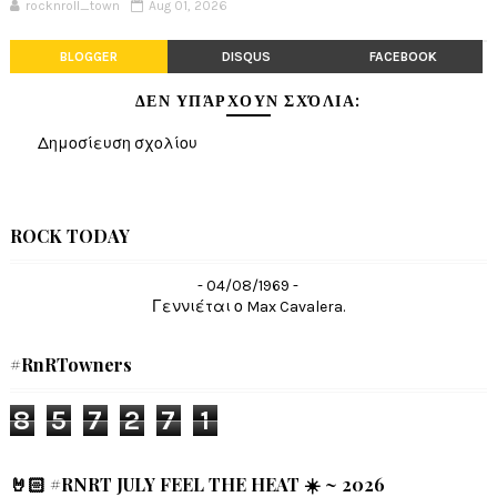
rocknroll_town
Aug 01, 2026
BLOGGER
DISQUS
FACEBOOK
ΔΕΝ ΥΠΆΡΧΟΥΝ ΣΧΌΛΙΑ:
Δημοσίευση σχολίου
ROCK TODAY
- 04/08/1969 -
Γεννιέται ο Max Cavalera.
#RnRTowners
8
5
7
2
7
1
🤘🏻 #RNRT JULY FEEL THE HEAT ☀️ ~ 2026