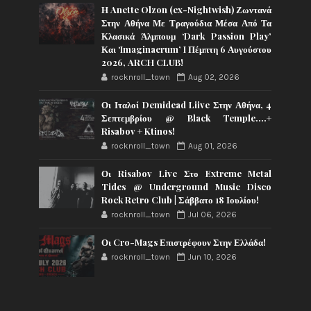
Η Anette Olzon (ex-Nightwish) Ζωντανά
Στην Αθήνα Με Τραγούδια Μέσα Από Τα
Κλασικά Άλμπουμ ‘Dark Passion Play’
Και ‘Imaginaerum’ I Πέμπτη 6 Αυγούστου
2026, ARCH CLUB!
rocknroll_town
Aug 02, 2026
Οι Ιταλοί Demidead Liive Στην Αθήνα, 4
Σεπτεμβρίου @ Black Temple….+
Risabov + Ktinos!
rocknroll_town
Aug 01, 2026
Οι Risabov Live Στο Extreme Metal
Tides @ Underground Music Disco
Rock Retro Club | Σάββατο 18 Ιουλίου!
rocknroll_town
Jul 06, 2026
Οι Cro-Mags Επιστρέφουν Στην Ελλάδα!
rocknroll_town
Jun 10, 2026