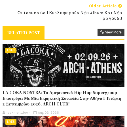
Older Article
Οι Lacuna Coil Κυκλοφορούν Νέο Album Και Νέο
Τραγούδι!
RELATED POST
View More
LIVES
LA COKA NOSTRA: To Αμερικανικό Hip Hop Supergroup
Επιστρέφει Με Μία Εκρηκτική Συναυλία Στην Αθήνα Ι Τετάρτη
2 Σεπτεμβρίου 2026, ARCH CLUB!
rocknroll_town
Aug 02, 2026
LIVES