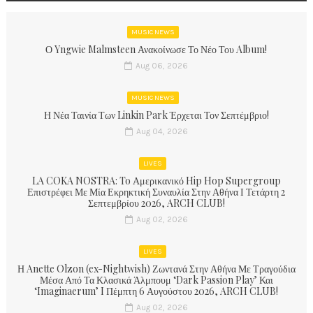
MUSIC NEWS
Ο Yngwie Malmsteen Ανακοίνωσε Το Νέο Του Album!
Aug 06, 2026
MUSIC NEWS
Η Νέα Ταινία Των Linkin Park Έρχεται Τον Σεπτέμβριο!
Aug 04, 2026
LIVES
LA COKA NOSTRA: To Αμερικανικό Hip Hop Supergroup
Επιστρέφει Με Μία Εκρηκτική Συναυλία Στην Αθήνα Ι Τετάρτη 2
Σεπτεμβρίου 2026, ARCH CLUB!
Aug 02, 2026
LIVES
Η Anette Olzon (ex-Nightwish) Ζωντανά Στην Αθήνα Με Τραγούδια
Μέσα Από Τα Κλασικά Άλμπουμ ‘Dark Passion Play’ Και
‘Imaginaerum’ I Πέμπτη 6 Αυγούστου 2026, ARCH CLUB!
Aug 02, 2026