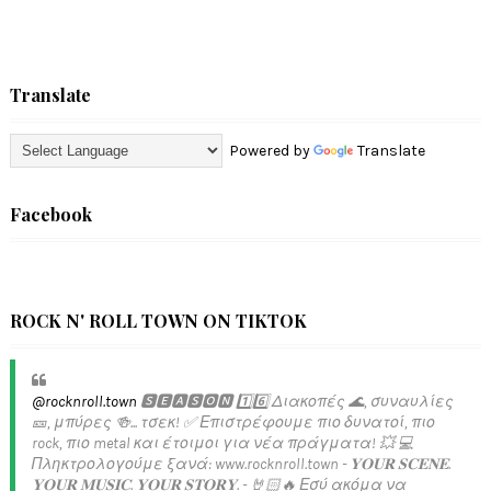
Translate
Powered by
Translate
Facebook
ROCK N' ROLL TOWN ON TIKTOK
@rocknroll.town
🆂🅴🅰🆂🅾🅽 1️⃣6️⃣ Διακοπές 🌊, συναυλίες
🎫, μπύρες 🍻... τσεκ! ✅️ Επιστρέφουμε πιο δυνατοί, πιο
rock, πιο metal και έτοιμοι για νέα πράγματα! 💥 💻
Πληκτρολογούμε ξανά: www.rocknroll.town - 𝐘𝐎𝐔𝐑 𝐒𝐂𝐄𝐍𝐄.
𝐘𝐎𝐔𝐑 𝐌𝐔𝐒𝐈𝐂. 𝐘𝐎𝐔𝐑 𝐒𝐓𝐎𝐑𝐘. - 🤘🏻🔥 Εσύ ακόμα να