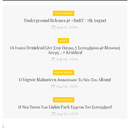
MUSIC NEWS
Underground Releases @ #RnRT / 7th August
Aug 07, 2026
LIVES
Οι Ιταλοί Demidead Live Στην Πάτρα, 5 Σεπτεμβρίου @ Moυσική
Λέσχη….+ Krushya!
Aug 06, 2026
MUSIC NEWS
Ο Yngwie Malmsteen Ανακοίνωσε Το Νέο Του Album!
Aug 06, 2026
MUSIC NEWS
Η Νέα Ταινία Των Linkin Park Έρχεται Τον Σεπτέμβριο!
Aug 04, 2026
;