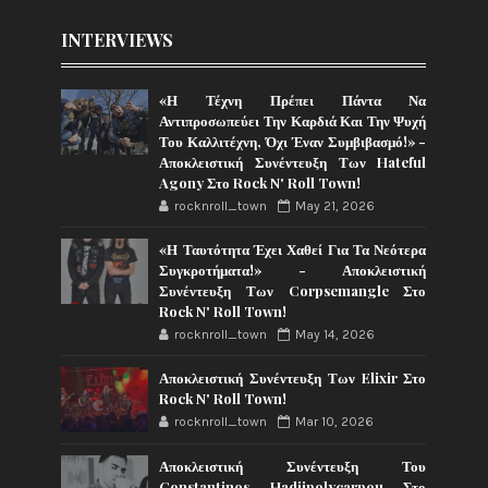
INTERVIEWS
«Η Τέχνη Πρέπει Πάντα Να
Αντιπροσωπεύει Την Καρδιά Και Την Ψυχή
Του Καλλιτέχνη, Όχι Έναν Συμβιβασμό!» -
Αποκλειστική Συνέντευξη Των Hateful
Agony Στο Rock N' Roll Town!
rocknroll_town
May 21, 2026
«Η Ταυτότητα Έχει Χαθεί Για Τα Νεότερα
Συγκροτήματα!» - Αποκλειστική
Συνέντευξη Των Corpsemangle Στο
Rock N' Roll Town!
rocknroll_town
May 14, 2026
Αποκλειστική Συνέντευξη Των Elixir Στο
Rock N' Roll Town!
rocknroll_town
Mar 10, 2026
Αποκλειστική Συνέντευξη Του
Constantinos Hadjipolycarpou Στο