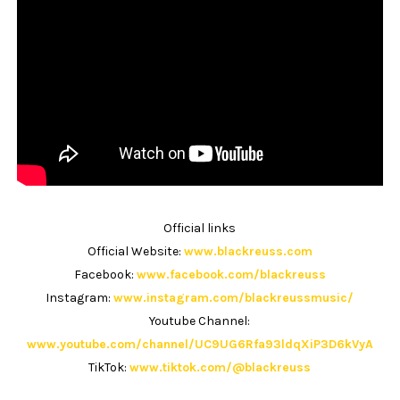
Official links
Official Website:
www.blackreuss.com
Facebook:
www.facebook.com/blackreuss
Instagram:
www.instagram.com/blackreussmusic/
Youtube Channel:
www.youtube.com/channel/UC9UG6Rfa93ldqXiP3D6kVyA
TikTok:
www.tiktok.com/@blackreuss