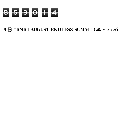
8
5
9
0
1
4
🤘🏻 #RNRT AUGUST ENDLESS SUMMER 🌊 ~ 2026