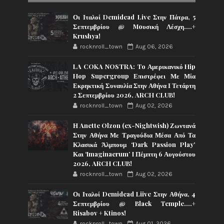
Οι Ιταλοί Demidead Live Στην Πάτρα, 5
Σεπτεμβρίου @ Moυσική Λέσχη….+
Krushya!
rocknroll_town
Aug 06, 2026
LA COKA NOSTRA: To Αμερικανικό Hip
Hop Supergroup Επιστρέφει Με Μία
Εκρηκτική Συναυλία Στην Αθήνα Ι Τετάρτη
2 Σεπτεμβρίου 2026, ARCH CLUB!
rocknroll_town
Aug 02, 2026
Η Anette Olzon (ex-Nightwish) Ζωντανά
Στην Αθήνα Με Τραγούδια Μέσα Από Τα
Κλασικά Άλμπουμ ‘Dark Passion Play’
Και ‘Imaginaerum’ I Πέμπτη 6 Αυγούστου
2026, ARCH CLUB!
rocknroll_town
Aug 02, 2026
Οι Ιταλοί Demidead Liive Στην Αθήνα, 4
Σεπτεμβρίου @ Black Temple….+
Risabov + Ktinos!
rocknroll_town
Aug 01, 2026