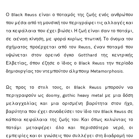
Ο Black Reuss είναι ο ποταμός της ζωής ενός ανθρώπου
που μέσα από τη μουσική του περιγράφει τις αλλαγές και
τα κεφάλαια που έχει βιώσει. Η ζωή είναι σαν το ποτάμι,
σε αέναη κίνηση, με φορά κυρίως πτωτική. Το όνομα του
σχήματος προέρχεται από τον Reuss, έναν ποταμό που
υψώνεται στον ορεινό όγκο Gotthard της κεντρικής
Ελβετίας, όπου έζησε ο ίδιος ο Black Reuss την περίοδο
δημιουργίας του ντεμπούτου άλμπουμ Metamorphosis.
Ως προς το στυλ τους, οι Black Reuss μπορούν να
περιγραφούν ως doomy, gothic heavy metal με μια δόση
μελαγχολίας και μια ορισμένη βαρύτητα στον ήχο,
βαρύτητα που έχει συνοδεύσει τον ίδιο τον Black Reuss σε
κάποια κεφάλαια της ζωής του. Και όπως κυλώντας το
ποτάμι μεταφέρει όλο και περισσότερο νερό, οι
εμπειρίες και οι γνώσεις που συλλέγει στη διαδρομή του