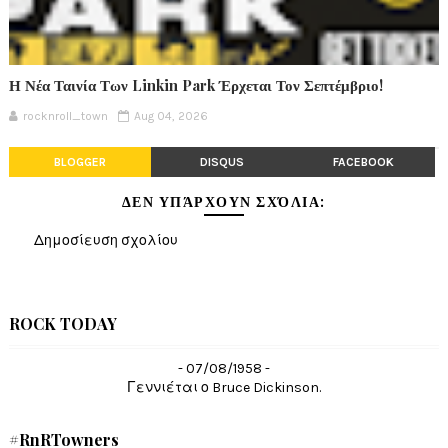
Η Νέα Ταινία Των Linkin Park Έρχεται Τον Σεπτέμβριο!
rocknroll_town
Aug 04, 2026
BLOGGER
DISQUS
FACEBOOK
ΔΕΝ ΥΠΆΡΧΟΥΝ ΣΧΌΛΙΑ:
Δημοσίευση σχολίου
ROCK TODAY
- 07/08/1958 -
Γεννιέται ο Bruce Dickinson.
#RnRTowners