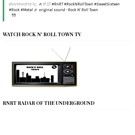
συντονιστείς; 🔥🤘🏻
#RnRT
#RockNRollTown
#SweetSixteen
#Rock
#Metal
♬ original sound - Rock N' Roll Town
WATCH ROCK N' ROLL TOWN TV
RNRT RADAR OF THE UNDERGROUND