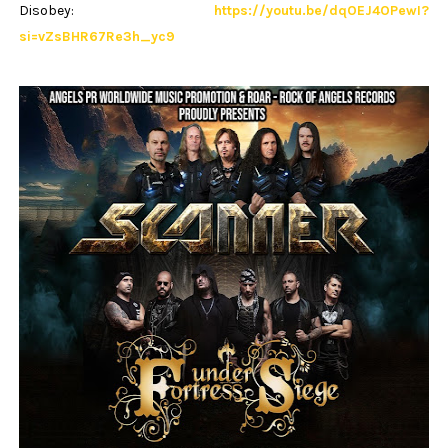
Disobey:
https://youtu.be/dqOEJ4OPewI?
si=vZsBHR67Re3h_yc9