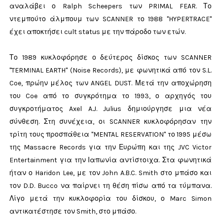
αναλάβει ο Ralph Scheepers των PRIMAL FEAR. Το
ντεμπούτο άλμπουμ των SCANNER το 1988 "HYPERTRACE"
έχει αποκτήσει cult status με την πάροδο των ετών.
Το 1989 κυκλοφόρησε ο δεύτερος δίσκος των SCANNER
"TERMINAL EARTH" (Noise Records), με φωνητικά από τον S.L.
Coe, πρώην μέλος των ANGEL DUST. Μετά την αποχώρηση
του Coe από το συγκρότημα το 1993, ο αρχηγός του
συγκροτήματος Axel A.J. Julius δημιούργησε μια νέα
σύνθεση. Στη συνέχεια, οι SCANNER κυκλοφόρησαν την
τρίτη τους προσπάθεια "MENTAL RESERVATION" το 1995 μέσω
της Massacre Records για την Ευρώπη και της JVC Victor
Entertainment για την Ιαπωνία αντίστοιχα. Στα φωνητικά
ήταν ο Haridon Lee, με τον John A.B.C. Smith στο μπάσο και
τον D.D. Bucco να παίρνει τη θέση πίσω από τα τύμπανα.
Λίγο μετά την κυκλοφορία του δίσκου, ο Marc Simon
αντικατέστησε τον Smith, στο μπάσο.