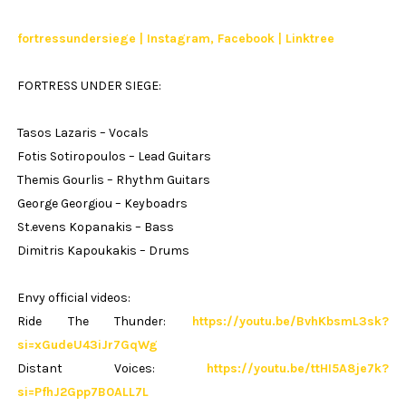
fortressundersiege | Instagram, Facebook | Linktree
FORTRESS UNDER SIEGE:
Tasos Lazaris – Vocals
Fotis Sotiropoulos – Lead Guitars
Themis Gourlis – Rhythm Guitars
George Georgiou – Keyboadrs
St.evens Kopanakis – Bass
Dimitris Kapoukakis – Drums
Envy official videos:
Ride The Thunder:
https://youtu.be/BvhKbsmL3sk?
si=xGudeU43iJr7GqWg
Distant Voices:
https://youtu.be/ttHI5A8je7k?
si=PfhJ2Gpp7B0ALL7L