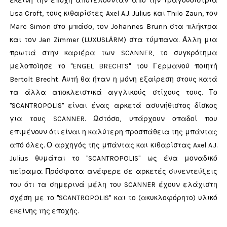
εκείνη την εποχή αποτελούνταν από την τραγουδίστρια
Lisa Croft, τους κιθαρίστες Axel A.J. Julius και Thilo Zaun, τον
Marc Simon στο μπάσο, τον Johannes Brunn στα πλήκτρα
και τον Jan Zimmer (LUXUSLÄRM) στα τύμπανα. Άλλη μια
πρωτιά στην καριέρα των SCANNER, το συγκρότημα
μελοποίησε το "ENGEL BRECHTS" του Γερμανού ποιητή
Bertolt Brecht. Αυτή θα ήταν η μόνη εξαίρεση στους κατά
τα άλλα αποκλειστικά αγγλικούς στίχους τους. Το
"SCANTROPOLIS" είναι ένας αρκετά ασυνήθιστος δίσκος
για τους SCANNER. Ωστόσο, υπάρχουν οπαδοί που
επιμένουν ότι είναι η καλύτερη προσπάθεια της μπάντας
από όλες. Ο αρχηγός της μπάντας και κιθαρίστας Axel A.J.
Julius θυμάται το "SCANTROPOLIS" ως ένα μοναδικό
πείραμα. Πρόσφατα ανέφερε σε αρκετές συνεντεύξεις
του ότι τα σημερινά μέλη του SCANNER έχουν ελάχιστη
σχέση με το "SCANTROPOLIS" και το (ακυκλοφόρητο) υλικό
εκείνης της εποχής.