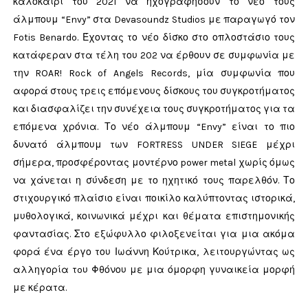
καλοκαίρι του 2021 να ηχογραφήσουν το νέο τους
άλμπουμ “Envy” στα Devasoundz Studios με παραγωγό τον
Fotis Benardo. Έχοντας το νέο δίσκο στο οπλοστάσιο τους
κατάφεραν στα τέλη του 202 να έρθουν σε συμφωνία με
την ROAR! Rock of Angels Records, μία συμφωνία που
αφορά στους τρεις επόμενους δίσκους του συγκροτήματος
και διασφαλίζει την συνέχεια τους συγκροτήματος για τα
επόμενα χρόνια. Το νέο άλμπουμ “Envy” είναι το πιο
δυνατό άλμπουμ των FORTRESS UNDER SIEGE μέχρι
σήμερα, προσφέροντας μοντέρνο power metal χωρίς όμως
να χάνεται η σύνδεση με το ηχητικό τους παρελθόν. Το
στιχουργικό πλαίσιο είναι ποικίλο καλύπτοντας ιστορικά,
μυθολογικά, κοινωνικά μέχρι και θέματα επιστημονικής
φαντασίας. Στο εξώφυλλο φιλοξενείται για μια ακόμα
φορά ένα έργο του Ιωάννη Κούτρικα, λειτουργώντας ως
αλληγορία τoυ Φθόνου με μια όμορφη γυναικεία μορφή
με κέρατα.