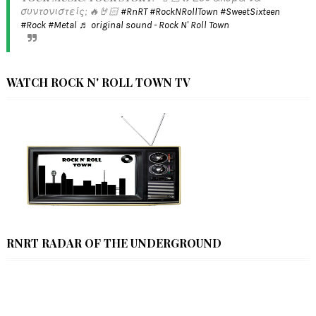
συντονιστείς; 🔥🤘🏻
#RnRT
#RockNRollTown
#SweetSixteen
#Rock
#Metal
♬ original sound - Rock N' Roll Town
WATCH ROCK N' ROLL TOWN TV
RNRT RADAR OF THE UNDERGROUND