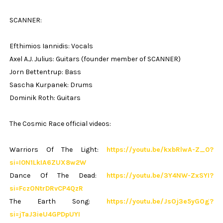
SCANNER:
Efthimios Iannidis: Vocals
Axel A.J. Julius: Guitars (founder member of SCANNER)
Jorn Bettentrup: Bass
Sascha Kurpanek: Drums
Dominik Roth: Guitars
The Cosmic Race official videos:
Warriors Of The Light:
https://youtu.be/kxbRlwA-Z_0?
si=I0N1LkIA6ZUX8w2W
Dance Of The Dead:
https://youtu.be/3Y4NW-ZxSYI?
si=FczONtrDRvCP4QzR
The Earth Song:
https://youtu.be/JsOj3e5yGOg?
si=jTaJ3ieU4GPDpUYI