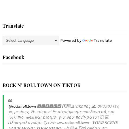
Translate
Powered by
Translate
Facebook
ROCK N' ROLL TOWN ON TIKTOK
@rocknroll.town
🆂🅴🅰🆂🅾🅽 1️⃣6️⃣ Διακοπές 🌊, συναυλίες
🎫, μπύρες 🍻... τσεκ! ✅️ Επιστρέφουμε πιο δυνατοί, πιο
rock, πιο metal και έτοιμοι για νέα πράγματα! 💥 💻
Πληκτρολογούμε ξανά: www.rocknroll.town - 𝐘𝐎𝐔𝐑 𝐒𝐂𝐄𝐍𝐄.
𝐘𝐎𝐔𝐑 𝐌𝐔𝐒𝐈𝐂. 𝐘𝐎𝐔𝐑 𝐒𝐓𝐎𝐑𝐘. - 🤘🏻🔥 Εσύ ακόμα να