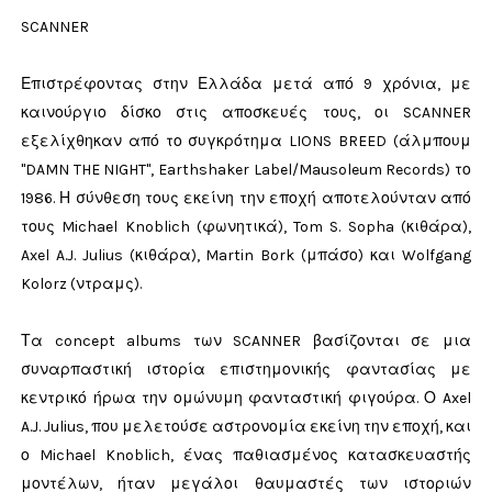
SCANNER
Επιστρέφοντας στην Ελλάδα μετά από 9 χρόνια, με
καινούργιο δίσκο στις αποσκευές τους, οι SCANNER
εξελίχθηκαν από το συγκρότημα LIONS BREED (άλμπουμ
"DAMN THE NIGHT", Earthshaker Label/Mausoleum Records) το
1986. Η σύνθεση τους εκείνη την εποχή αποτελούνταν από
τους Michael Knoblich (φωνητικά), Tom S. Sopha (κιθάρα),
Axel A.J. Julius (κιθάρα), Martin Bork (μπάσο) και Wolfgang
Kolorz (ντραμς).
Τα concept albums των SCANNER βασίζονται σε μια
συναρπαστική ιστορία επιστημονικής φαντασίας με
κεντρικό ήρωα την ομώνυμη φανταστική φιγούρα. Ο Axel
A.J. Julius, που μελετούσε αστρονομία εκείνη την εποχή, και
ο Michael Knoblich, ένας παθιασμένος κατασκευαστής
μοντέλων, ήταν μεγάλοι θαυμαστές των ιστοριών