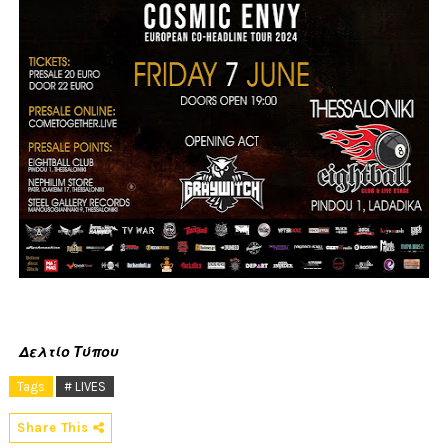
Δελτίο Τύπου
Tags
# LIVES
Share This