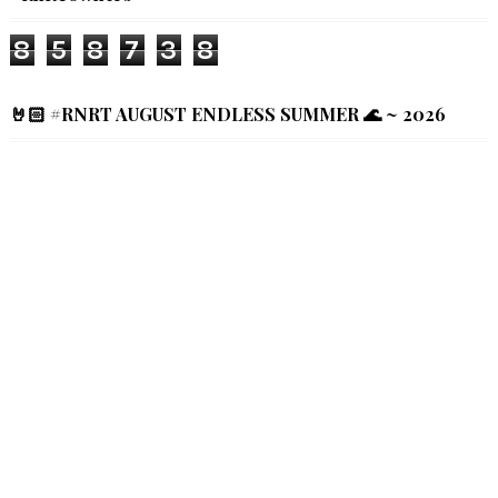
8
5
8
7
3
8
🤘🏻 #RNRT AUGUST ENDLESS SUMMER 🌊 ~ 2026