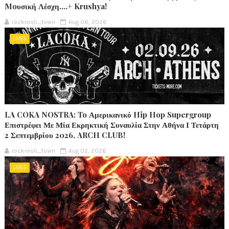
Moυσική Λέσχη….+ Krushya!
rocknroll_town
Aug 06, 2026
LIVES
LA COKA NOSTRA: To Αμερικανικό Hip Hop Supergroup
Επιστρέφει Με Μία Εκρηκτική Συναυλία Στην Αθήνα Ι Τετάρτη
2 Σεπτεμβρίου 2026, ARCH CLUB!
rocknroll_town
Aug 02, 2026
LIVES