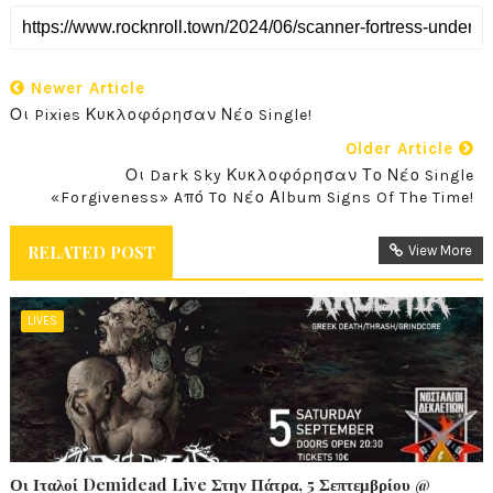
Newer Article
Οι Pixies Κυκλοφόρησαν Νέο Single!
Older Article
Οι Dark Sky Κυκλοφόρησαν Το Νέο Single
«Forgiveness» Aπό Tο Nέο Αlbum Signs Of The Time!
RELATED POST
View More
LIVES
Οι Ιταλοί Demidead Live Στην Πάτρα, 5 Σεπτεμβρίου @