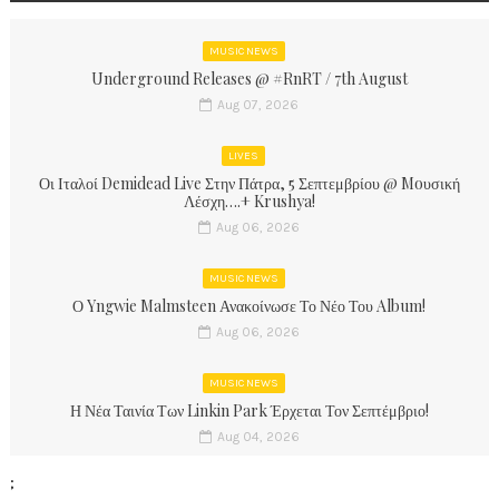
MUSIC NEWS
Underground Releases @ #RnRT / 7th August
Aug 07, 2026
LIVES
Οι Ιταλοί Demidead Live Στην Πάτρα, 5 Σεπτεμβρίου @ Moυσική
Λέσχη….+ Krushya!
Aug 06, 2026
MUSIC NEWS
Ο Yngwie Malmsteen Ανακοίνωσε Το Νέο Του Album!
Aug 06, 2026
MUSIC NEWS
Η Νέα Ταινία Των Linkin Park Έρχεται Τον Σεπτέμβριο!
Aug 04, 2026
;