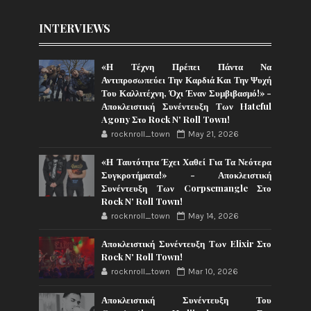
INTERVIEWS
«Η Τέχνη Πρέπει Πάντα Να
Αντιπροσωπεύει Την Καρδιά Και Την Ψυχή
Του Καλλιτέχνη, Όχι Έναν Συμβιβασμό!» -
Αποκλειστική Συνέντευξη Των Hateful
Agony Στο Rock N' Roll Town!
rocknroll_town
May 21, 2026
«Η Ταυτότητα Έχει Χαθεί Για Τα Νεότερα
Συγκροτήματα!» - Αποκλειστική
Συνέντευξη Των Corpsemangle Στο
Rock N' Roll Town!
rocknroll_town
May 14, 2026
Αποκλειστική Συνέντευξη Των Elixir Στο
Rock N' Roll Town!
rocknroll_town
Mar 10, 2026
Αποκλειστική Συνέντευξη Του