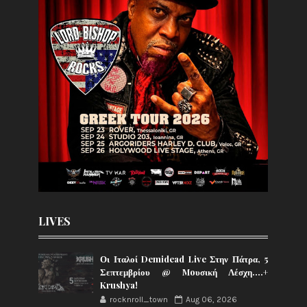
LIVES
Οι Ιταλοί Demidead Live Στην Πάτρα, 5
Σεπτεμβρίου @ Moυσική Λέσχη….+
Krushya!
rocknroll_town
Aug 06, 2026