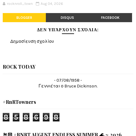
rocknroll_town
Aug 04, 2026
BLOGGER
DISQUS
FACEBOOK
ΔΕΝ ΥΠΆΡΧΟΥΝ ΣΧΌΛΙΑ:
Δημοσίευση σχολίου
ROCK TODAY
- 07/08/1958 -
Γεννιέται ο Bruce Dickinson.
#RnRTowners
8
5
8
6
9
8
🤘🏻 #RNRT AUGUST ENDLESS SUMMER 🌊 ~ 2026