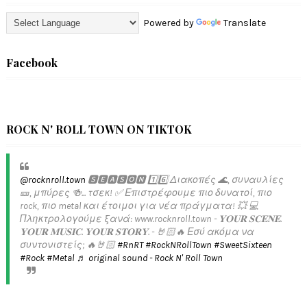
Powered by
Translate
Facebook
ROCK N' ROLL TOWN ON TIKTOK
@rocknroll.town
🆂🅴🅰🆂🅾🅽 1️⃣6️⃣ Διακοπές 🌊, συναυλίες
🎫, μπύρες 🍻... τσεκ! ✅️ Επιστρέφουμε πιο δυνατοί, πιο
rock, πιο metal και έτοιμοι για νέα πράγματα! 💥 💻
Πληκτρολογούμε ξανά: www.rocknroll.town - 𝐘𝐎𝐔𝐑 𝐒𝐂𝐄𝐍𝐄.
𝐘𝐎𝐔𝐑 𝐌𝐔𝐒𝐈𝐂. 𝐘𝐎𝐔𝐑 𝐒𝐓𝐎𝐑𝐘. - 🤘🏻🔥 Εσύ ακόμα να
συντονιστείς; 🔥🤘🏻
#RnRT
#RockNRollTown
#SweetSixteen
#Rock
#Metal
♬ original sound - Rock N' Roll Town