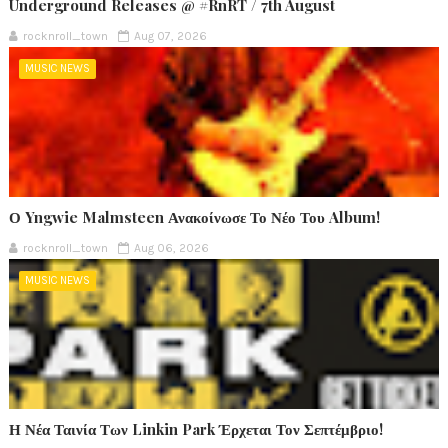
Underground Releases @ #RnRT / 7th August
rocknroll_town
Aug 07, 2026
MUSIC NEWS
Ο Yngwie Malmsteen Ανακοίνωσε Το Νέο Του Album!
rocknroll_town
Aug 06, 2026
MUSIC NEWS
Η Νέα Ταινία Των Linkin Park Έρχεται Τον Σεπτέμβριο!