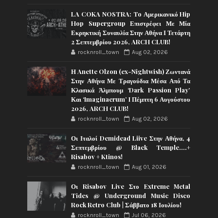
LA COKA NOSTRA: To Αμερικανικό Hip
Hop Supergroup Επιστρέφει Με Μία
Εκρηκτική Συναυλία Στην Αθήνα Ι Τετάρτη
2 Σεπτεμβρίου 2026, ARCH CLUB!
rocknroll_town
Aug 02, 2026
Η Anette Olzon (ex-Nightwish) Ζωντανά
Στην Αθήνα Με Τραγούδια Μέσα Από Τα
Κλασικά Άλμπουμ ‘Dark Passion Play’
Και ‘Imaginaerum’ I Πέμπτη 6 Αυγούστου
2026, ARCH CLUB!
rocknroll_town
Aug 02, 2026
Οι Ιταλοί Demidead Liive Στην Αθήνα, 4
Σεπτεμβρίου @ Black Temple….+
Risabov + Ktinos!
rocknroll_town
Aug 01, 2026
Οι Risabov Live Στο Extreme Metal
Tides @ Underground Music Disco
Rock Retro Club | Σάββατο 18 Ιουλίου!
rocknroll_town
Jul 06, 2026