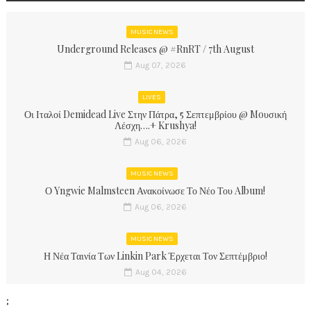
MUSIC NEWS
Underground Releases @ #RnRT / 7th August
Aug 07, 2026
LIVES
Οι Ιταλοί Demidead Live Στην Πάτρα, 5 Σεπτεμβρίου @ Moυσική
Λέσχη….+ Krushya!
Aug 06, 2026
MUSIC NEWS
Ο Yngwie Malmsteen Ανακοίνωσε Το Νέο Του Album!
Aug 06, 2026
MUSIC NEWS
Η Νέα Ταινία Των Linkin Park Έρχεται Τον Σεπτέμβριο!
Aug 04, 2026
;