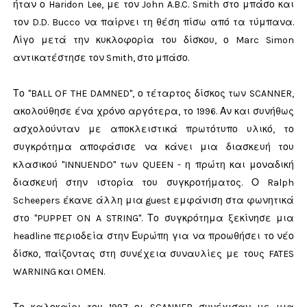
ήταν ο Haridon Lee, με τον John A.B.C. Smith στο μπάσο και
τον D.D. Bucco να παίρνει τη θέση πίσω από τα τύμπανα.
Λίγο μετά την κυκλοφορία του δίσκου, ο Marc Simon
αντικατέστησε τον Smith, στο μπάσο.
Το "BALL OF THE DAMNED", ο τέταρτος δίσκος των SCANNER,
ακολούθησε ένα χρόνο αργότερα, το 1996. Αν και συνήθως
ασχολούνταν με αποκλειστικά πρωτότυπο υλικό, το
συγκρότημα αποφάσισε να κάνει μια διασκευή του
κλασικού "INNUENDO" των QUEEN - η πρώτη και μοναδική
διασκευή στην ιστορία του συγκροτήματος. Ο Ralph
Scheepers έκανε άλλη μια guest εμφάνιση στα φωνητικά
στο "PUPPET ON A STRING". Το συγκρότημα ξεκίνησε μια
headline περιοδεία στην Ευρώπη για να προωθήσει το νέο
δίσκο, παίζοντας στη συνέχεια συναυλίες με τους FATES
WARNING και OMEN.