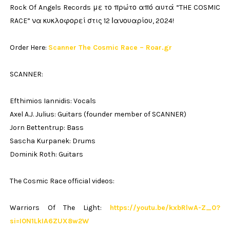
Rock Of Angels Records με το πρώτο από αυτά “THE COSMIC
RACE” να κυκλοφορεί στις 12 Ιανουαρίου, 2024!
Order Here:
Scanner The Cosmic Race – Roar.gr
SCANNER:
Efthimios Iannidis: Vocals
Axel A.J. Julius: Guitars (founder member of SCANNER)
Jorn Bettentrup: Bass
Sascha Kurpanek: Drums
Dominik Roth: Guitars
The Cosmic Race official videos:
Warriors Of The Light:
https://youtu.be/kxbRlwA-Z_0?
si=I0N1LkIA6ZUX8w2W