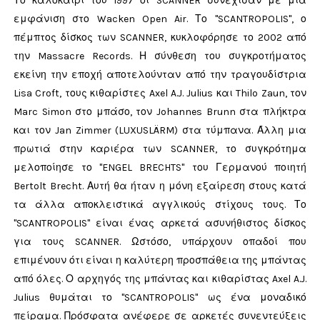
Το καλοκαίρι του 1997 οι SCANNER συνέχισαν με μια
εμφάνιση στο Wacken Open Air. Το "SCANTROPOLIS", ο
πέμπτος δίσκος των SCANNER, κυκλοφόρησε το 2002 από
την Massacre Records. Η σύνθεση του συγκροτήματος
εκείνη την εποχή αποτελούνταν από την τραγουδίστρια
Lisa Croft, τους κιθαρίστες Axel A.J. Julius και Thilo Zaun, τον
Marc Simon στο μπάσο, τον Johannes Brunn στα πλήκτρα
και τον Jan Zimmer (LUXUSLÄRM) στα τύμπανα. Άλλη μια
πρωτιά στην καριέρα των SCANNER, το συγκρότημα
μελοποίησε το "ENGEL BRECHTS" του Γερμανού ποιητή
Bertolt Brecht. Αυτή θα ήταν η μόνη εξαίρεση στους κατά
τα άλλα αποκλειστικά αγγλικούς στίχους τους. Το
"SCANTROPOLIS" είναι ένας αρκετά ασυνήθιστος δίσκος
για τους SCANNER. Ωστόσο, υπάρχουν οπαδοί που
επιμένουν ότι είναι η καλύτερη προσπάθεια της μπάντας
από όλες. Ο αρχηγός της μπάντας και κιθαρίστας Axel A.J.
Julius θυμάται το "SCANTROPOLIS" ως ένα μοναδικό
πείραμα. Πρόσφατα ανέφερε σε αρκετές συνεντεύξεις