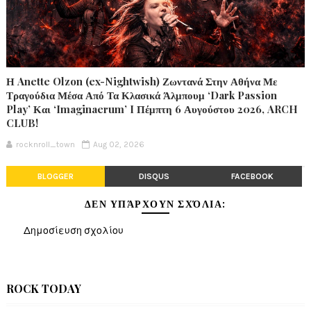
Η Anette Olzon (ex-Nightwish) Ζωντανά Στην Αθήνα Με
Τραγούδια Μέσα Από Τα Κλασικά Άλμπουμ ‘Dark Passion
Play’ Και ‘Imaginaerum’ I Πέμπτη 6 Αυγούστου 2026, ARCH
CLUB!
rocknroll_town
Aug 02, 2026
BLOGGER
DISQUS
FACEBOOK
ΔΕΝ ΥΠΆΡΧΟΥΝ ΣΧΌΛΙΑ:
Δημοσίευση σχολίου
ROCK TODAY