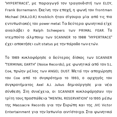
"HYPERTRACE", με παραγωγό τον τραγουδιστή των ELOY,
Frank Bornemann. Εκείνη την εποχή, η φωνή του frontman
Michael (M.A.J.O.R.) Knoblich ήταν σίγουρα μία από τις πιο
εντυπωσιακές του power metal. Τα δεύτερα φωνητικά είχε
αναλάβει ο Ralph Scheepers των PRIMAL FEAR. Το
ντεμπούτο άλμπουμ των SCANNER το 1988 "HYPERTRACE"
έχει αποκτήσει cult status με την πάροδο των ετών.
Το 1989 κυκλοφόρησε ο δεύτερος δίσκος των SCANNER
"TERMINAL EARTH" (Noise Records), με φωνητικά από τον S.L.
Coe, πρώην μέλος των ANGEL DUST. Μετά την αποχώρηση
του Coe από το συγκρότημα το 1993, ο αρχηγός του
συγκροτήματος Axel A.J. Julius δημιούργησε μια νέα
σύνθεση. Στη συνέχεια, οι SCANNER κυκλοφόρησαν την
τρίτη τους προσπάθεια "MENTAL RESERVATION" το 1995 μέσω
της Massacre Records για την Ευρώπη και της JVC Victor
Entertainment για την Ιαπωνία αντίστοιχα. Στα φωνητικά