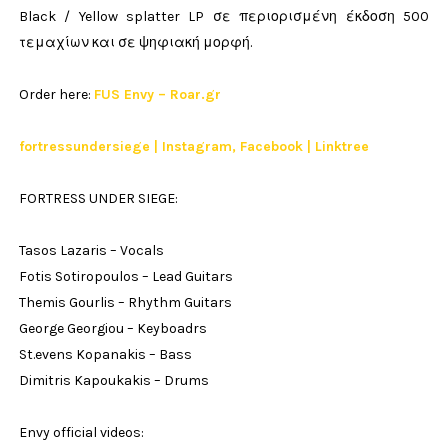
Black / Yellow splatter LP σε περιορισμένη έκδοση 500
τεμαχίων και σε ψηφιακή μορφή.
Order here:
FUS Envy – Roar.gr
fortressundersiege | Instagram, Facebook | Linktree
FORTRESS UNDER SIEGE:
Tasos Lazaris – Vocals
Fotis Sotiropoulos – Lead Guitars
Themis Gourlis – Rhythm Guitars
George Georgiou – Keyboadrs
St.evens Kopanakis – Bass
Dimitris Kapoukakis – Drums
Envy official videos: