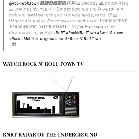
@rocknroll.town
🆂🅴🅰🆂🅾🅽 1️⃣6️⃣ Διακοπές 🌊, συναυλίες
🎫, μπύρες 🍻... τσεκ! ✅️ Επιστρέφουμε πιο δυνατοί, πιο
rock, πιο metal και έτοιμοι για νέα πράγματα! 💥 💻
Πληκτρολογούμε ξανά: www.rocknroll.town - 𝐘𝐎𝐔𝐑 𝐒𝐂𝐄𝐍𝐄.
𝐘𝐎𝐔𝐑 𝐌𝐔𝐒𝐈𝐂. 𝐘𝐎𝐔𝐑 𝐒𝐓𝐎𝐑𝐘. - 🤘🏻🔥 Εσύ ακόμα να
συντονιστείς; 🔥🤘🏻
#RnRT
#RockNRollTown
#SweetSixteen
#Rock
#Metal
♬ original sound - Rock N' Roll Town
WATCH ROCK N' ROLL TOWN TV
RNRT RADAR OF THE UNDERGROUND