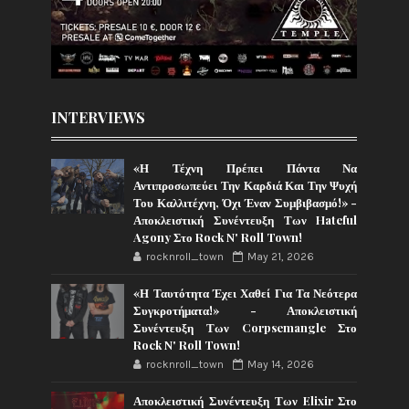
INTERVIEWS
«Η Τέχνη Πρέπει Πάντα Να
Αντιπροσωπεύει Την Καρδιά Και Την Ψυχή
Του Καλλιτέχνη, Όχι Έναν Συμβιβασμό!» -
Αποκλειστική Συνέντευξη Των Hateful
Agony Στο Rock N' Roll Town!
rocknroll_town
May 21, 2026
«Η Ταυτότητα Έχει Χαθεί Για Τα Νεότερα
Συγκροτήματα!» - Αποκλειστική
Συνέντευξη Των Corpsemangle Στο
Rock N' Roll Town!
rocknroll_town
May 14, 2026
Αποκλειστική Συνέντευξη Των Elixir Στο