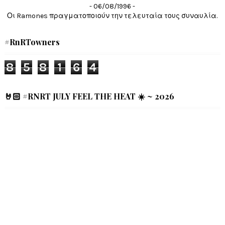
- 06/08/1996 -
Οι Ramones πραγματοποιούν την τελευταία τους συναυλία.
#RnRTowners
8
5
8
1
6
4
🤘🏻 #RNRT JULY FEEL THE HEAT ☀️ ~ 2026