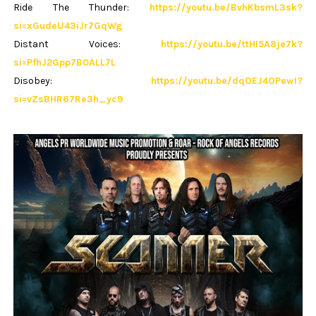
Ride The Thunder:
https://youtu.be/BvhKbsmL3sk?
si=xGudeU43iJr7GqWg
Distant Voices:
https://youtu.be/ttHI5A8je7k?
si=PfhJ2Gpp7B0ALL7L
Disobey:
https://youtu.be/dqOEJ4OPewI?
si=vZsBHR67Re3h_yc9