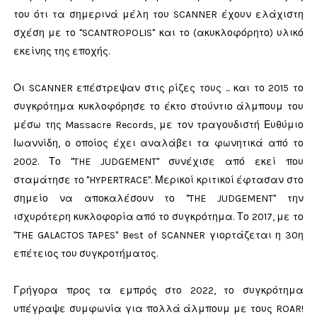
του ότι τα σημερινά μέλη του SCANNER έχουν ελάχιστη
σχέση με το "SCANTROPOLIS" και το (ακυκλοφόρητο) υλικό
εκείνης της εποχής.
Οι SCANNER επέστρεψαν στις ρίζες τους ... και το 2015 το
συγκρότημα κυκλοφόρησε το έκτο στούντιο άλμπουμ του
μέσω της Massacre Records, με τον τραγουδιστή Ευθύμιο
Ιωαννίδη, ο οποίος έχει αναλάβει τα φωνητικά από το
2002. Το "THE JUDGEMENT" συνέχισε από εκεί που
σταμάτησε το "HYPERTRACE". Μερικοί κριτικοί έφτασαν στο
σημείο να αποκαλέσουν το "THE JUDGEMENT" την
ισχυρότερη κυκλοφορία από το συγκρότημα. Το 2017, με το
"THE GALACTOS TAPES" Best of SCANNER γιορτάζεται η 30η
επέτειος του συγκροτήματος.
Γρήγορα προς τα εμπρός στο 2022, το συγκρότημα
υπέγραψε συμφωνία για πολλά άλμπουμ με τους ROAR!