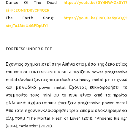
Dance Of The Dead:
https://youtu.be/3Y4NW-ZxSYI?
si=FczONtrDRvCP4QzR
The Earth Song:
https://youtu.be/JsOj3e5yGOg?
si=jTaJ3ieU4GPDpUYI
FORTRESS UNDER SIEGE
Έχοντας σχηματιστεί στην Αθήνα στα μέσα της δεκαετίας
του 1990 οι FORTESS UNDER SIEGE παίζουν power progressive
metal συνδυάζοντας παραδοσιακό heavy metal με τεχνικό
και μελωδικό power metal. Έχοντας κυκλοφορήσει το
ντεμπούτο τους mini CD to 1996 είναι από τα πρώτα
ελληνικά σχήματα που έπαιξαν progressive power metal.
Από τότε έχουν κυκλοφορήσει τρία ακόμα ολοκληρωμένα
άλμπουμ “The Mortal Flesh of Love” (2011), “Phoenix Rising”
(2014), “Atlantis” (2020).