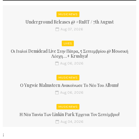
MUSIC NEWS
Underground Releases @ #RnRT / 7th August
Aug 07, 2026
LIVES
Οι Ιταλοί Demidead Live Στην Πάτρα, 5 Σεπτεμβρίου @ Moυσική
Λέσχη….+ Krushya!
Aug 06, 2026
MUSIC NEWS
Ο Yngwie Malmsteen Ανακοίνωσε Το Νέο Του Album!
Aug 06, 2026
MUSIC NEWS
Η Νέα Ταινία Των Linkin Park Έρχεται Τον Σεπτέμβριο!
Aug 04, 2026
;