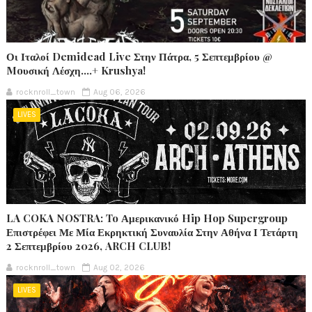
Οι Ιταλοί Demidead Live Στην Πάτρα, 5 Σεπτεμβρίου @
Moυσική Λέσχη….+ Krushya!
rocknroll_town
Aug 06, 2026
LIVES
LA COKA NOSTRA: To Αμερικανικό Hip Hop Supergroup
Επιστρέφει Με Μία Εκρηκτική Συναυλία Στην Αθήνα Ι Τετάρτη
2 Σεπτεμβρίου 2026, ARCH CLUB!
rocknroll_town
Aug 02, 2026
LIVES