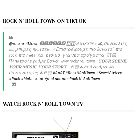
ROCK N' ROLL TOWN ON TIKTOK
@rocknroll.town
🆂🅴🅰🆂🅾🅽 1️⃣6️⃣ Διακοπές 🌊, συναυλίες
🎫, μπύρες 🍻... τσεκ! ✅️ Επιστρέφουμε πιο δυνατοί, πιο
rock, πιο metal και έτοιμοι για νέα πράγματα! 💥 💻
Πληκτρολογούμε ξανά: www.rocknroll.town - 𝐘𝐎𝐔𝐑 𝐒𝐂𝐄𝐍𝐄.
𝐘𝐎𝐔𝐑 𝐌𝐔𝐒𝐈𝐂. 𝐘𝐎𝐔𝐑 𝐒𝐓𝐎𝐑𝐘. - 🤘🏻🔥 Εσύ ακόμα να
συντονιστείς; 🔥🤘🏻
#RnRT
#RockNRollTown
#SweetSixteen
#Rock
#Metal
♬ original sound - Rock N' Roll Town
WATCH ROCK N' ROLL TOWN TV