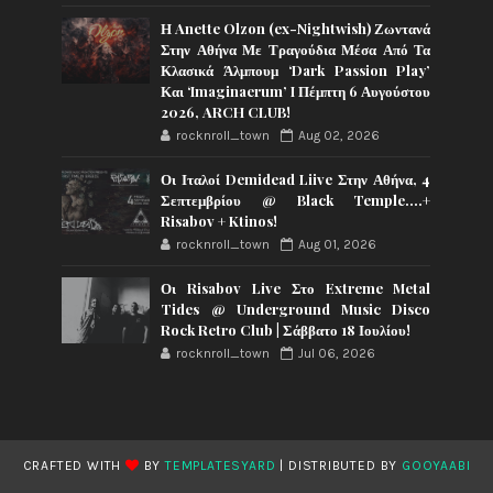
Η Anette Olzon (ex-Nightwish) Ζωντανά
Στην Αθήνα Με Τραγούδια Μέσα Από Τα
Κλασικά Άλμπουμ ‘Dark Passion Play’
Και ‘Imaginaerum’ I Πέμπτη 6 Αυγούστου
2026, ARCH CLUB!
rocknroll_town
Aug 02, 2026
Οι Ιταλοί Demidead Liive Στην Αθήνα, 4
Σεπτεμβρίου @ Black Temple….+
Risabov + Ktinos!
rocknroll_town
Aug 01, 2026
Οι Risabov Live Στο Extreme Metal
Tides @ Underground Music Disco
Rock Retro Club | Σάββατο 18 Ιουλίου!
rocknroll_town
Jul 06, 2026
CRAFTED WITH
BY
TEMPLATESYARD
| DISTRIBUTED BY
GOOYAABI