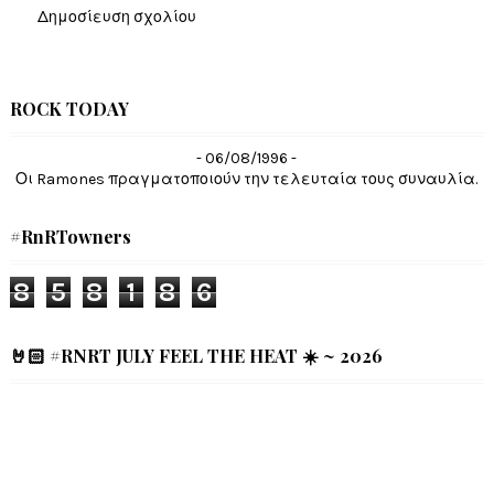
Δημοσίευση σχολίου
ROCK TODAY
- 06/08/1996 -
Οι Ramones πραγματοποιούν την τελευταία τους συναυλία.
#RnRTowners
8
5
8
1
8
6
🤘🏻 #RNRT JULY FEEL THE HEAT ☀️ ~ 2026