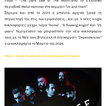
Floyd – “The Dark Side of The Moon”από το ελληνικό
περιοδικό Metal Hammer στο κομμάτι "Us and them"
Σήμερα και από το 2023 η μπάντα άρχισε ξανά τη
συμμετοχή της στις live εμφανίσεις , και με 3 νέες single
κυκλοφορίες μέχρι τώρα "Home" , "A flowerig Angst" και "25
years" περιμένουν να μοιραστούν την νέα κυκλοφορία
τους με το Νέο τους βίντεο κλιπ στο κομμάτι "Dependencies"
για κυκλοφορία το Μαρτίο του 2024.
https://www.facebook.com/underworlddreams