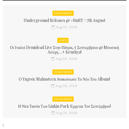
MUSIC NEWS
Underground Releases @ #RnRT / 7th August
Aug 07, 2026
LIVES
Οι Ιταλοί Demidead Live Στην Πάτρα, 5 Σεπτεμβρίου @ Moυσική
Λέσχη….+ Krushya!
Aug 06, 2026
MUSIC NEWS
Ο Yngwie Malmsteen Ανακοίνωσε Το Νέο Του Album!
Aug 06, 2026
MUSIC NEWS
Η Νέα Ταινία Των Linkin Park Έρχεται Τον Σεπτέμβριο!
Aug 04, 2026
;