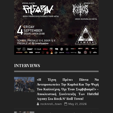
INTERVIEWS
«Η Τέχνη Πρέπει Πάντα Να
Αντιπροσωπεύει Την Καρδιά Και Την Ψυχή
Του Καλλιτέχνη, Όχι Έναν Συμβιβασμό!» -
Αποκλειστική Συνέντευξη Των Hateful
Agony Στο Rock N' Roll Town!
rocknroll_town
May 21, 2026