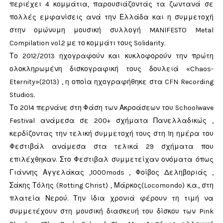
περιέχει 4 κομμάτια, παρουσιάζοντάς τα ζωντανά σε
πολλές εμφανίσεις ανά την Ελλάδα και η συμμετοχή
στην ομώνυμη μουσική συλλογή MANIFESTO Metal
Compilation vol.2 με το κομμάτι τους Solidarity.
Το 2012/2013 ηχογραφούν και κυκλοφορούν την πρώτη
ολοκληρωμένη δισκογραφική τους δουλειά «Chaos-
Eternity»(2013) , η οποία ηχογραφήθηκε στα CFN Recording
Studios.
Το 2014 περνάνε στη Φάση των Ακροάσεων του Schoolwave
Festival ανάμεσα σε 200+ σχήματα Πανελλαδικώς ,
κερδίζοντας την τελική συμμετοχή τους στη 1η ημέρα του
Φεστιβάλ ανάμεσα στα τελικά 29 σχήματα που
επιλέχθηκαν. Στο Φεστιβαλ συμμετείχαν ονόματα όπως
Γιάννης Αγγελάκας ,1000mods , Φοίβος Δεληβοριάς ,
Σάκης Τόλης (Rotting Christ) , Μάρκος(Locomondo) κ.α., στη
πλατεία Νερού. Την ίδια χρονιά φέρουν τη τιμή να
συμμετέχουν στη μουσική διασκευή του δίσκου των Pink