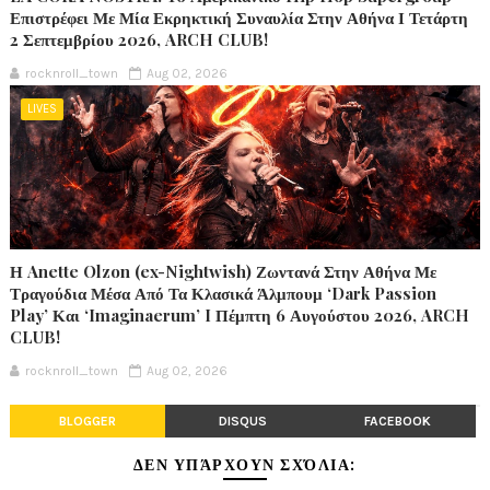
Επιστρέφει Με Μία Εκρηκτική Συναυλία Στην Αθήνα Ι Τετάρτη
2 Σεπτεμβρίου 2026, ARCH CLUB!
rocknroll_town
Aug 02, 2026
LIVES
Η Anette Olzon (ex-Nightwish) Ζωντανά Στην Αθήνα Με
Τραγούδια Μέσα Από Τα Κλασικά Άλμπουμ ‘Dark Passion
Play’ Και ‘Imaginaerum’ I Πέμπτη 6 Αυγούστου 2026, ARCH
CLUB!
rocknroll_town
Aug 02, 2026
BLOGGER
DISQUS
FACEBOOK
ΔΕΝ ΥΠΆΡΧΟΥΝ ΣΧΌΛΙΑ: