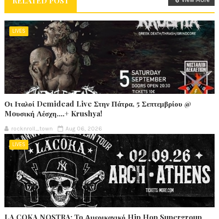
RELATED POST
LIVES
Οι Ιταλοί Demidead Live Στην Πάτρα, 5 Σεπτεμβρίου @
Moυσική Λέσχη….+ Krushya!
rocknroll_town
Aug 06, 2026
LIVES
LA COKA NOSTRA: To Αμερικανικό Hip Hop Supergroup