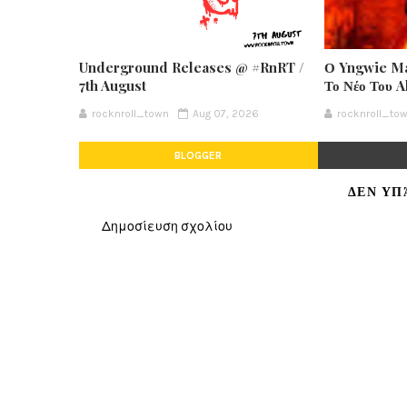
Underground Releases @ #RnRT /
Ο Yngwie Ma
7th August
Το Νέο Του 
rocknroll_town
Aug 07, 2026
rocknroll_to
BLOGGER
ΔΕΝ ΥΠ
Δημοσίευση σχολίου