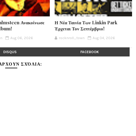
lmsteen Ανακοίνωσε
Η Νέα Ταινία Των Linkin Park
Album!
Έρχεται Τον Σεπτέμβριο!
wn
Aug 06, 2026
rocknroll_town
Aug 04, 2026
DISQUS
FACEBOOK
ΆΡΧΟΥΝ ΣΧΌΛΙΑ: