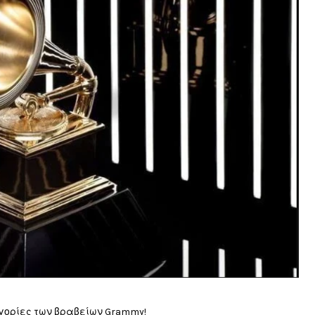
τηγορίες των βραβείων Grammy!