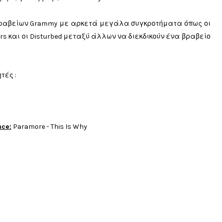
 βραβείων Grammy με αρκετά μεγάλα συγκροτήματα όπως οι
ighters και οι Disturbed μεταξύ άλλων να διεκδικούν ένα βραβείο
τές :
nce:
Paramore - This Is Why