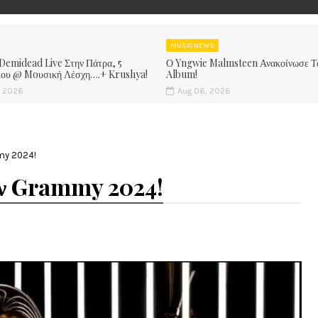
MUSIC NEWS
 Demidead Live Στην Πάτρα, 5
Ο Yngwie Malmsteen Ανακοίνωσε Τ
ίου @ Moυσική Λέσχη….+ Krushya!
Album!
, 2026
Aug 06, 2026
my 2024!
ων Grammy 2024!