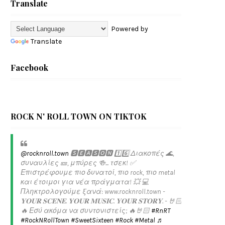
Translate
Powered by
Translate
Facebook
ROCK N' ROLL TOWN ON TIKTOK
@rocknroll.town
🆂🅴🅰🆂🅾🅽 1️⃣6️⃣ Διακοπές 🌊,
συναυλίες 🎫, μπύρες 🍻... τσεκ! ✅️
Επιστρέφουμε πιο δυνατοί, πιο rock, πιο metal
και έτοιμοι για νέα πράγματα! 💥 💻
Πληκτρολογούμε ξανά: www.rocknroll.town -
𝐘𝐎𝐔𝐑 𝐒𝐂𝐄𝐍𝐄. 𝐘𝐎𝐔𝐑 𝐌𝐔𝐒𝐈𝐂. 𝐘𝐎𝐔𝐑 𝐒𝐓𝐎𝐑𝐘. - 🤘🏻
🔥 Εσύ ακόμα να συντονιστείς; 🔥🤘🏻
#RnRT
#RockNRollTown
#SweetSixteen
#Rock
#Metal
♬