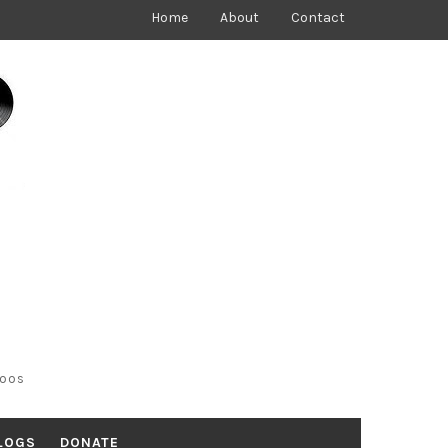
Home
About
Contact
toos
LOGS
DONATE