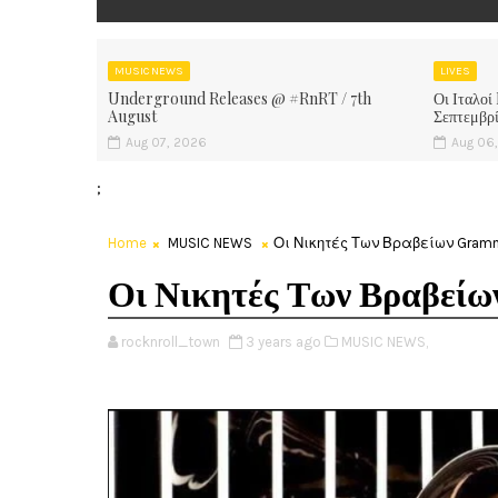
MUSIC NEWS
LIVES
Underground Releases @ #RnRT / 7th
Οι Ιταλοί
August
Σεπτεμβρ
Aug 07, 2026
Aug 06
;
Home
MUSIC NEWS
Οι Νικητές Των Βραβείων Gram
Οι Νικητές Των Βραβεί
rocknroll_town
3 years ago
MUSIC NEWS,