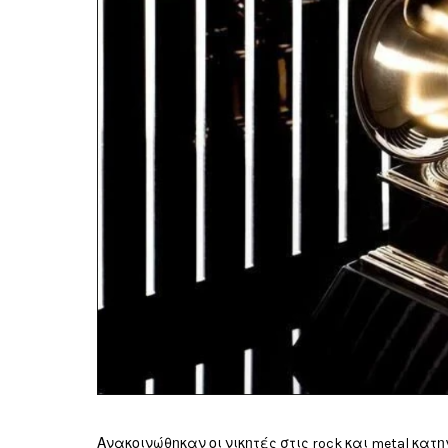
Ανακοινώθηκαν οι νικητές στις rock και metal κα