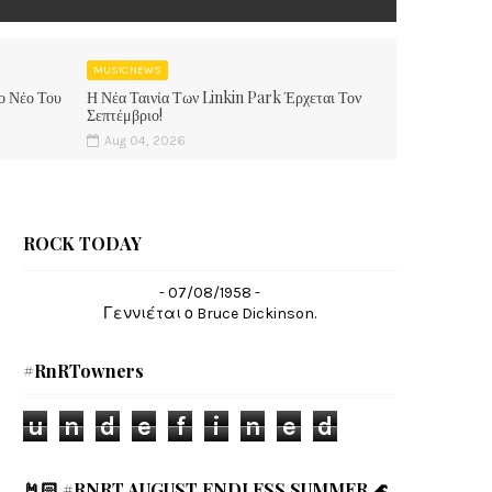
MUSIC NEWS
ο Νέο Του
Η Νέα Ταινία Των Linkin Park Έρχεται Τον
Σεπτέμβριο!
Aug 04, 2026
ROCK TODAY
- 07/08/1958 -
Γεννιέται ο Bruce Dickinson.
#RnRTowners
u
n
d
e
f
i
n
e
d
🤘🏻 #RNRT AUGUST ENDLESS SUMMER 🌊