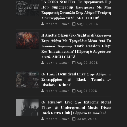
LA COKA NOSTRA: To Αμερικανικό Hip
Hop Supergroup Επιστρέφει Με Μία
Εκρηκτική Συναυλία Στην Αθήνα Ι Τετάρτη
2 Σεπτεμβρίου 2026, ARCH CLUB!
rocknroll_town
Aug 02, 2026
Η Anette Olzon (ex-Nightwish) Ζωντανά
Στην Αθήνα Με Τραγούδια Μέσα Από Τα
Κλασικά Άλμπουμ ‘Dark Passion Play’
Και ‘Imaginaerum’ I Πέμπτη 6 Αυγούστου
2026, ARCH CLUB!
rocknroll_town
Aug 02, 2026
Οι Ιταλοί Demidead Liive Στην Αθήνα, 4
Σεπτεμβρίου @ Black Temple….+
Risabov + Ktinos!
rocknroll_town
Aug 01, 2026
Οι Risabov Live Στο Extreme Metal
Tides @ Underground Music Disco
Rock Retro Club | Σάββατο 18 Ιουλίου!
rocknroll_town
Jul 06, 2026