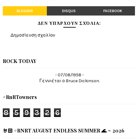
BLOGGER
DISQUS
FACEBOOK
ΔΕΝ ΥΠΆΡΧΟΥΝ ΣΧΌΛΙΑ:
Δημοσίευση σχολίου
ROCK TODAY
- 07/08/1958 -
Γεννιέται ο Bruce Dickinson.
#RnRTowners
8
5
9
3
2
6
🤘🏻 #RNRT AUGUST ENDLESS SUMMER 🌊 ~ 2026