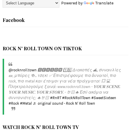
Powered by
Translate
Facebook
ROCK N' ROLL TOWN ON TIKTOK
@rocknroll.town
🆂🅴🅰🆂🅾🅽 1️⃣6️⃣ Διακοπές 🌊, συναυλίες
🎫, μπύρες 🍻... τσεκ! ✅️ Επιστρέφουμε πιο δυνατοί, πιο
rock, πιο metal και έτοιμοι για νέα πράγματα! 💥 💻
Πληκτρολογούμε ξανά: www.rocknroll.town - 𝐘𝐎𝐔𝐑 𝐒𝐂𝐄𝐍𝐄.
𝐘𝐎𝐔𝐑 𝐌𝐔𝐒𝐈𝐂. 𝐘𝐎𝐔𝐑 𝐒𝐓𝐎𝐑𝐘. - 🤘🏻🔥 Εσύ ακόμα να
συντονιστείς; 🔥🤘🏻
#RnRT
#RockNRollTown
#SweetSixteen
#Rock
#Metal
♬ original sound - Rock N' Roll Town
WATCH ROCK N' ROLL TOWN TV