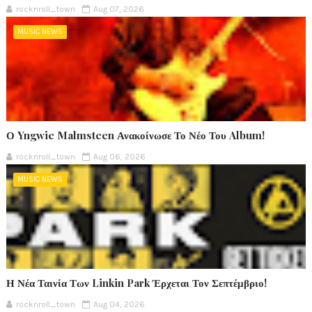
rocknroll_town
Aug 07, 2026
MUSIC NEWS
Ο Yngwie Malmsteen Ανακοίνωσε Το Νέο Του Album!
rocknroll_town
Aug 06, 2026
MUSIC NEWS
Η Νέα Ταινία Των Linkin Park Έρχεται Τον Σεπτέμβριο!
rocknroll_town
Aug 04, 2026