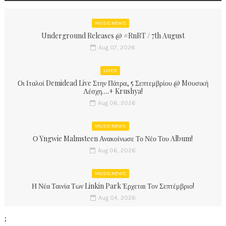
MUSIC NEWS
Underground Releases @ #RnRT / 7th August
Aug 07, 2026
LIVES
Οι Ιταλοί Demidead Live Στην Πάτρα, 5 Σεπτεμβρίου @ Moυσική
Λέσχη….+ Krushya!
Aug 06, 2026
MUSIC NEWS
Ο Yngwie Malmsteen Ανακοίνωσε Το Νέο Του Album!
Aug 06, 2026
MUSIC NEWS
Η Νέα Ταινία Των Linkin Park Έρχεται Τον Σεπτέμβριο!
Aug 04, 2026
;