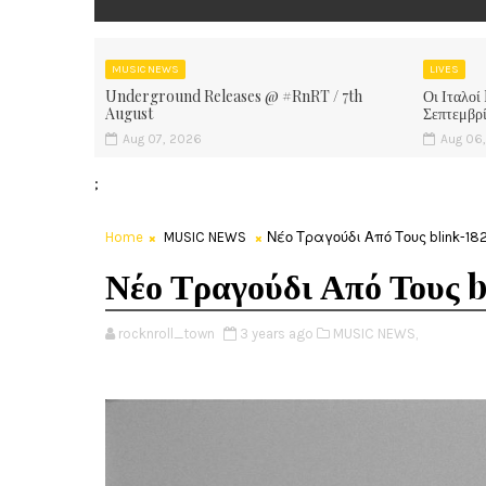
MUSIC NEWS
LIVES
Underground Releases @ #RnRT / 7th
Οι Ιταλοί
August
Σεπτεμβρ
Aug 07, 2026
Aug 06
;
Home
MUSIC NEWS
Νέο Τραγούδι Από Τους blink-182
Νέο Τραγούδι Από Τους b
rocknroll_town
3 years ago
MUSIC NEWS,