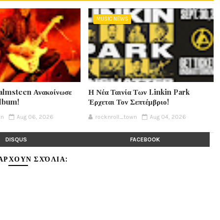
MUSIC NEWS
lmsteen Ανακοίνωσε
Η Νέα Ταινία Των Linkin Park
Album!
Έρχεται Τον Σεπτέμβριο!
wn
Aug 06, 2026
rocknroll_town
Aug 04, 2026
DISQUS
FACEBOOK
ΆΡΧΟΥΝ ΣΧΌΛΙΑ: