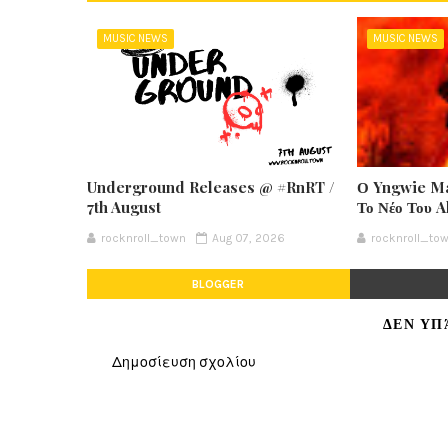
MUSIC NEWS
MUSIC NEWS
Underground Releases @ #RnRT /
Ο Yngwie Ma
7th August
Το Νέο Του 
rocknroll_town
Aug 07, 2026
rocknroll_to
BLOGGER
ΔΕΝ ΥΠ
Δημοσίευση σχολίου