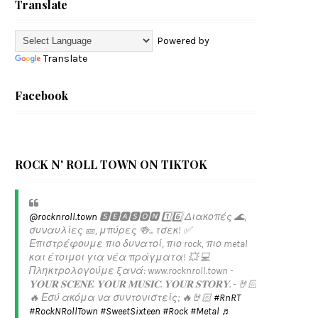
Translate
Powered by
Translate
Facebook
ROCK N' ROLL TOWN ON TIKTOK
@rocknroll.town
🆂🅴🅰🆂🅾🅽 1️⃣6️⃣ Διακοπές 🌊,
συναυλίες 🎫, μπύρες 🍻... τσεκ! ✅️
Επιστρέφουμε πιο δυνατοί, πιο rock, πιο metal
και έτοιμοι για νέα πράγματα! 💥 💻
Πληκτρολογούμε ξανά: www.rocknroll.town -
𝐘𝐎𝐔𝐑 𝐒𝐂𝐄𝐍𝐄. 𝐘𝐎𝐔𝐑 𝐌𝐔𝐒𝐈𝐂. 𝐘𝐎𝐔𝐑 𝐒𝐓𝐎𝐑𝐘. - 🤘🏻
🔥 Εσύ ακόμα να συντονιστείς; 🔥🤘🏻
#RnRT
#RockNRollTown
#SweetSixteen
#Rock
#Metal
♬