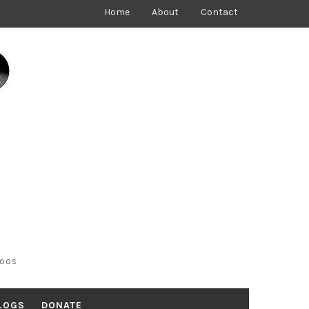
Home
About
Contact
toos
LOGS
DONATE