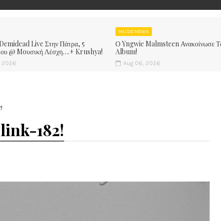
MUSIC NEWS
 Demidead Live Στην Πάτρα, 5
Ο Yngwie Malmsteen Ανακοίνωσε Τ
ίου @ Moυσική Λέσχη….+ Krushya!
Album!
, 2026
Aug 06, 2026
!
link-182!