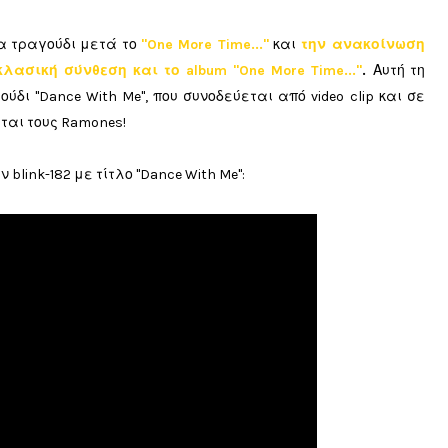
α τραγούδι μετά το
"One More Time..."
και
την ανακοίνωση
ασική σύνθεση και το album "One More Time..."
.
Αυτή τη
γούδι "Dance With Me", που συνοδεύεται από video clip και σε
ται τους Ramones!
blink-182 με τίτλο "Dance With Me":