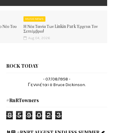
MUSIC NEWS
ο Νέο Του
Η Νέα Ταινία Των Linkin Park Έρχεται Τον
Σεπτέμβριο!
Aug 04, 2026
ROCK TODAY
- 07/08/1958 -
Γεννιέται ο Bruce Dickinson.
#RnRTowners
8
5
9
0
2
3
🤘🏻 #RNRT AUGUST ENDLESS SUMMER 🌊