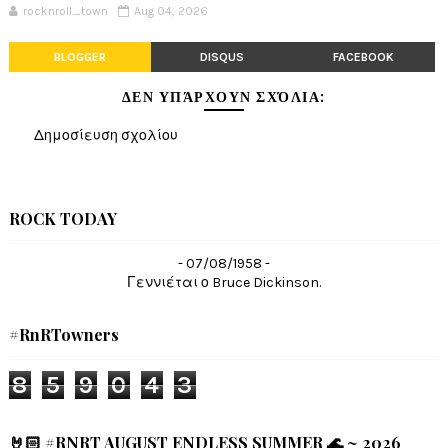
rocknroll_town
Aug 04, 2026
BLOGGER
DISQUS
FACEBOOK
ΔΕΝ ΥΠΆΡΧΟΥΝ ΣΧΌΛΙΑ:
Δημοσίευση σχολίου
ROCK TODAY
- 07/08/1958 -
Γεννιέται ο Bruce Dickinson.
#RnRTowners
8
5
9
0
4
3
🤘🏻 #RNRT AUGUST ENDLESS SUMMER 🌊 ~ 2026