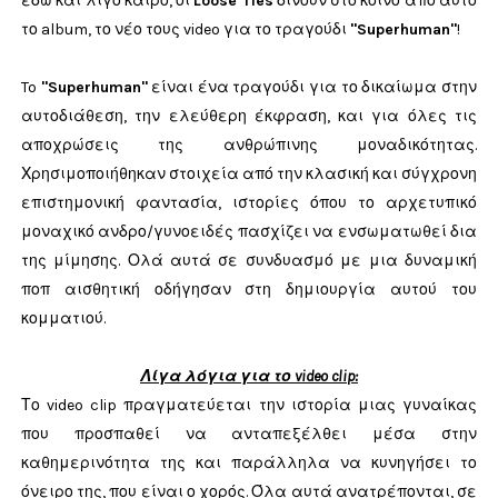
εδώ και λίγο καιρό, οι
Loose Ties
δίνουν στο κοινό από αυτό
το album, το νέο τους video για το τραγούδι
"Superhuman"
!
To
"Superhuman"
είναι ένα τραγούδι για το δικαίωμα στην
αυτοδιάθεση, την ελεύθερη έκφραση, και για όλες τις
αποχρώσεις της ανθρώπινης μοναδικότητας.
Χρησιμοποιήθηκαν στοιχεία από την κλασική και σύγχρονη
επιστημονική φαντασία, ιστορίες όπου το αρχετυπικό
μοναχικό ανδρο/γυνοειδές πασχίζει να ενσωματωθεί δια
της μίμησης. Ολά αυτά σε συνδυασμό με μια δυναμική
ποπ αισθητική οδήγησαν στη δημιουργία αυτού του
κομματιού.
Λίγα λόγια για το video clip:
Το video clip πραγματεύεται την ιστορία μιας γυναίκας
που προσπαθεί να ανταπεξέλθει μέσα στην
καθημερινότητα της και παράλληλα να κυνηγήσει το
όνειρο της, που είναι ο χορός. Όλα αυτά ανατρέπονται, σε