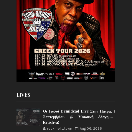
LIVES
Οι Ιταλοί Demidead Live Στην Πάτρα, 5
Σεπτεμβρίου @ Moυσική Λέσχη….+
Krushya!
rocknroll_town
Aug 06, 2026