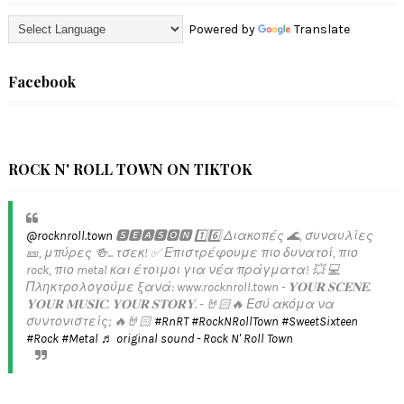
Powered by
Translate
Facebook
ROCK N' ROLL TOWN ON TIKTOK
@rocknroll.town
🆂🅴🅰🆂🅾🅽 1️⃣6️⃣ Διακοπές 🌊, συναυλίες
🎫, μπύρες 🍻... τσεκ! ✅️ Επιστρέφουμε πιο δυνατοί, πιο
rock, πιο metal και έτοιμοι για νέα πράγματα! 💥 💻
Πληκτρολογούμε ξανά: www.rocknroll.town - 𝐘𝐎𝐔𝐑 𝐒𝐂𝐄𝐍𝐄.
𝐘𝐎𝐔𝐑 𝐌𝐔𝐒𝐈𝐂. 𝐘𝐎𝐔𝐑 𝐒𝐓𝐎𝐑𝐘. - 🤘🏻🔥 Εσύ ακόμα να
συντονιστείς; 🔥🤘🏻
#RnRT
#RockNRollTown
#SweetSixteen
#Rock
#Metal
♬ original sound - Rock N' Roll Town