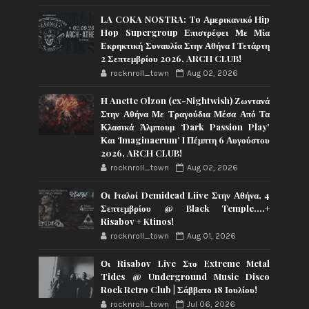
LA COKA NOSTRA: To Αμερικανικό Hip
Hop Supergroup Επιστρέφει Με Μία
Εκρηκτική Συναυλία Στην Αθήνα Ι Τετάρτη
2 Σεπτεμβρίου 2026, ARCH CLUB!
rocknroll_town
Aug 02, 2026
Η Anette Olzon (ex-Nightwish) Ζωντανά
Στην Αθήνα Με Τραγούδια Μέσα Από Τα
Κλασικά Άλμπουμ ‘Dark Passion Play’
Και ‘Imaginaerum’ I Πέμπτη 6 Αυγούστου
2026, ARCH CLUB!
rocknroll_town
Aug 02, 2026
Οι Ιταλοί Demidead Liive Στην Αθήνα, 4
Σεπτεμβρίου @ Black Temple….+
Risabov + Ktinos!
rocknroll_town
Aug 01, 2026
Οι Risabov Live Στο Extreme Metal
Tides @ Underground Music Disco
Rock Retro Club | Σάββατο 18 Ιουλίου!
rocknroll_town
Jul 06, 2026