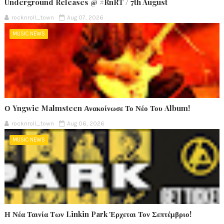
Underground Releases @ #RnRT / 7th August
rocknroll_town
Aug 07, 2026
MUSIC NEWS
Ο Yngwie Malmsteen Ανακοίνωσε Το Νέο Του Album!
rocknroll_town
Aug 06, 2026
MUSIC NEWS
Η Νέα Ταινία Των Linkin Park Έρχεται Τον Σεπτέμβριο!