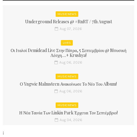
MUSIC NEWS
Underground Releases @ #RnRT / 7th August
Aug 07, 2026
LIVES
Οι Ιταλοί Demidead Live Στην Πάτρα, 5 Σεπτεμβρίου @ Moυσική
Λέσχη….+ Krushya!
Aug 06, 2026
MUSIC NEWS
Ο Yngwie Malmsteen Ανακοίνωσε Το Νέο Του Album!
Aug 06, 2026
MUSIC NEWS
Η Νέα Ταινία Των Linkin Park Έρχεται Τον Σεπτέμβριο!
Aug 04, 2026
;