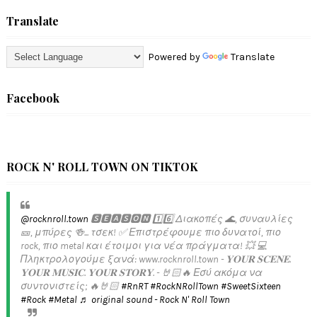
Translate
Powered by
Translate
Facebook
ROCK N' ROLL TOWN ON TIKTOK
@rocknroll.town
🆂🅴🅰🆂🅾🅽 1️⃣6️⃣ Διακοπές 🌊, συναυλίες
🎫, μπύρες 🍻... τσεκ! ✅️ Επιστρέφουμε πιο δυνατοί, πιο
rock, πιο metal και έτοιμοι για νέα πράγματα! 💥 💻
Πληκτρολογούμε ξανά: www.rocknroll.town - 𝐘𝐎𝐔𝐑 𝐒𝐂𝐄𝐍𝐄.
𝐘𝐎𝐔𝐑 𝐌𝐔𝐒𝐈𝐂. 𝐘𝐎𝐔𝐑 𝐒𝐓𝐎𝐑𝐘. - 🤘🏻🔥 Εσύ ακόμα να
συντονιστείς; 🔥🤘🏻
#RnRT
#RockNRollTown
#SweetSixteen
#Rock
#Metal
♬ original sound - Rock N' Roll Town