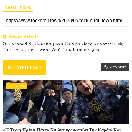
Share This
Newer Article
Οι Pyramid Κυκλοφόρησαν Το Νέο Video «Control» Με
Τον Tim Ripper Owens Από Το Album «Rage»!
RELATED POST
View More
INTERVIEWS
«Η Τέχνη Πρέπει Πάντα Να Αντιπροσωπεύει Την Καρδιά Και