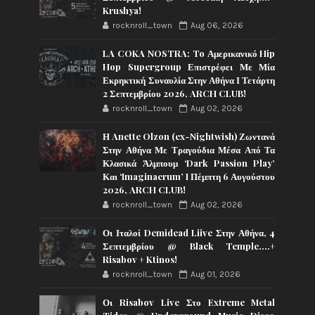
Krushya!
rocknroll_town
Aug 06, 2026
LA COKA NOSTRA: To Αμερικανικό Hip
Hop Supergroup Επιστρέφει Με Μία
Εκρηκτική Συναυλία Στην Αθήνα Ι Τετάρτη
2 Σεπτεμβρίου 2026, ARCH CLUB!
rocknroll_town
Aug 02, 2026
Η Anette Olzon (ex-Nightwish) Ζωντανά
Στην Αθήνα Με Τραγούδια Μέσα Από Τα
Κλασικά Άλμπουμ ‘Dark Passion Play’
Και ‘Imaginaerum’ I Πέμπτη 6 Αυγούστου
2026, ARCH CLUB!
rocknroll_town
Aug 02, 2026
Οι Ιταλοί Demidead Liive Στην Αθήνα, 4
Σεπτεμβρίου @ Black Temple….+
Risabov + Ktinos!
rocknroll_town
Aug 01, 2026
Οι Risabov Live Στο Extreme Metal