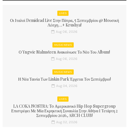
LIVES
Οι Ιταλοί Demidead Live Στην Πάτρα, 5 Σεπτεμβρίου @ Moυσική
Λέσχη….+ Krushya!
Aug 06, 2026
MUSIC NEWS
Ο Yngwie Malmsteen Ανακοίνωσε Το Νέο Του Album!
Aug 06, 2026
MUSIC NEWS
Η Νέα Ταινία Των Linkin Park Έρχεται Τον Σεπτέμβριο!
Aug 04, 2026
LIVES
LA COKA NOSTRA: To Αμερικανικό Hip Hop Supergroup
Επιστρέφει Με Μία Εκρηκτική Συναυλία Στην Αθήνα Ι Τετάρτη 2
Σεπτεμβρίου 2026, ARCH CLUB!
Aug 02, 2026