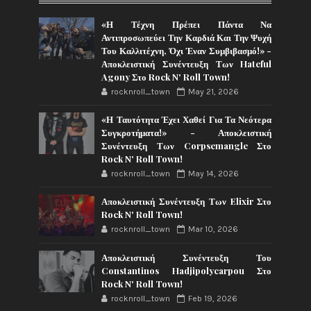
«Η Τέχνη Πρέπει Πάντα Να
Αντιπροσωπεύει Την Καρδιά Και Την Ψυχή
Του Καλλιτέχνη, Όχι Έναν Συμβιβασμό!» -
Αποκλειστική Συνέντευξη Των Hateful
Agony Στο Rock N' Roll Town!
rocknroll_town
May 21, 2026
«Η Ταυτότητα Έχει Χαθεί Για Τα Νεότερα
Συγκροτήματα!» - Αποκλειστική
Συνέντευξη Των Corpsemangle Στο
Rock N' Roll Town!
rocknroll_town
May 14, 2026
Αποκλειστική Συνέντευξη Των Elixir Στο
Rock N' Roll Town!
rocknroll_town
Mar 10, 2026
Αποκλειστική Συνέντευξη Του
Constantinos Hadjipolycarpou Στο
Rock N' Roll Town!
rocknroll_town
Feb 19, 2026