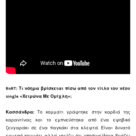
RnRT:
Τι νόημα βρίσκεται πίσω από τον τίτλο του νέου
single «Χειμώνα Με Ομίχλη»;
Κασσάνδρα:
Το κομμάτι γράφτηκε στην καρδιά της
καραντίνας και το εμπνεύστηκα από ένα εφηβικό
ζευγαράκι σε ένα παγκάκι στα κλεφτά. Είναι δυνατό
ερωτικό κομμάτι αλλά νομίζω ότι υποσυνείδητα βγάζει