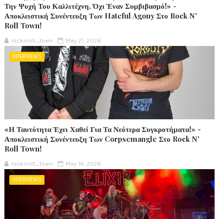
Την Ψυχή Του Καλλιτέχνη, Όχι Έναν Συμβιβασμό!» -
Αποκλειστική Συνέντευξη Των Hateful Agony Στο Rock N'
Roll Town!
rocknroll_town
May 21, 2026
INTERVIEWS
«Η Ταυτότητα Έχει Χαθεί Για Τα Νεότερα Συγκροτήματα!» -
Αποκλειστική Συνέντευξη Των Corpsemangle Στο Rock N'
Roll Town!
rocknroll_town
May 14, 2026
INTERVIEWS