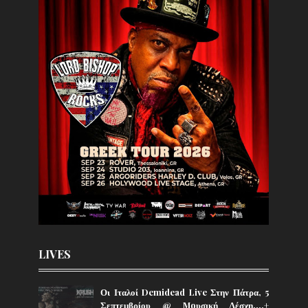
LIVES
Οι Ιταλοί Demidead Live Στην Πάτρα, 5
Σεπτεμβρίου @ Moυσική Λέσχη….+