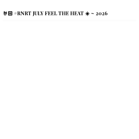
🤘🏻 #RNRT JULY FEEL THE HEAT ☀️ ~ 2026