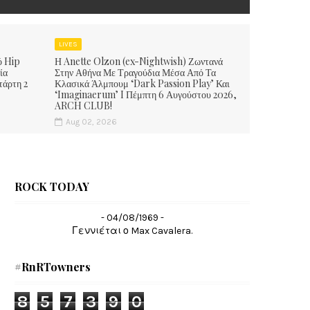
LIVES
ό Hip
Η Anette Olzon (ex-Nightwish) Ζωντανά
ία
Στην Αθήνα Με Τραγούδια Μέσα Από Τα
τάρτη 2
Κλασικά Άλμπουμ ‘Dark Passion Play’ Και
‘Imaginaerum’ I Πέμπτη 6 Αυγούστου 2026,
ARCH CLUB!
Aug 02, 2026
ROCK TODAY
- 04/08/1969 -
Γεννιέται ο Max Cavalera.
#RnRTowners
8
5
7
3
9
0