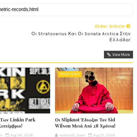
Older Article
Οι Stratovarius Και Οι Sonata Arctica Στην
Ελλάδα!
View More
MUSIC NEWS
 Των Linkin Park
Οι Slipknot Έδιωξαν Τον Sid
Σεπτέμβριο!
Wilson Μετά Από 28 Χρόνια!
wn
Aug 04, 2026
rocknroll_town
Aug 01, 2026