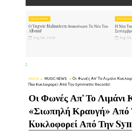
MUSIC NEWS
MUSIC NE
Ο Yngwie Malmsteen Ανακοίνωσε Το Νέο Του
Η Νέα Ται
Album!
Σεπτέμβρι
Aug 06, 2026
Aug 04
;
Home
MUSIC NEWS
Οι Φωνές Απ' Το Λιμάνι Κυκλο
Που Kυκλοφορεί Από Την Symmetric Records!
Οι Φωνές Απ' Το Λιμάνι
«Σιωπηλή Κραυγή» Από
Kυκλοφορεί Από Την Sy