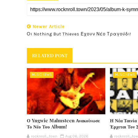
Newer Article
Οι Nothing But Thieves Έχουν Νέο Τραγούδι!
RELATED POST
MUSIC NEWS
MUSIC NEWS
Ο Yngwie Malmsteen Ανακοίνωσε
Η Νέα Ταινία
Το Νέο Του Album!
Έρχεται Τον 
rocknroll_town
Aug 06, 2026
rocknroll_to