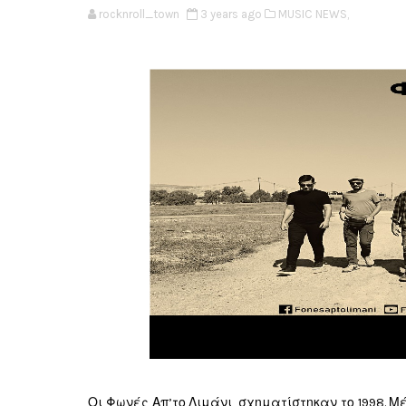
rocknroll_town
3 years ago
MUSIC NEWS,
Οι Φωνές Απ’το Λιμάνι, σχηματίστηκαν το 1998.