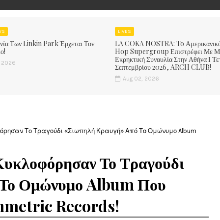
WS
LIVES
νία Των Linkin Park Έρχεται Τον
LA COKA NOSTRA: To Αμερικανικ
ο!
Hop Supergroup Επιστρέφει Με Μ
Εκρηκτική Συναυλία Στην Αθήνα Ι Τε
, 2026
Σεπτεμβρίου 2026, ARCH CLUB!
Aug 02, 2026
φόρησαν Το Τραγούδι «Σιωπηλή Κραυγή» Από Το Ομώνυμο Album
 Κυκλοφόρησαν Το Τραγούδι
 Το Ομώνυμο Album Που
mmetric Records!