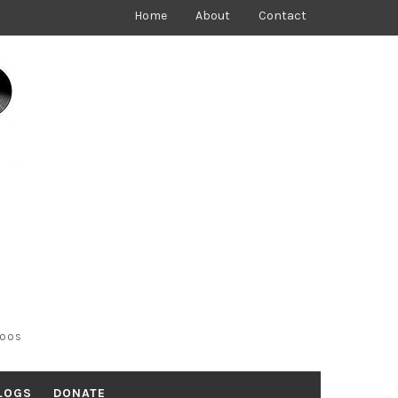
Home
About
Contact
toos
LOGS
DONATE