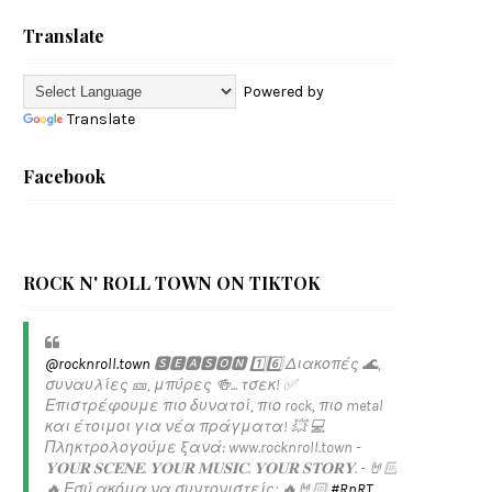
Translate
Powered by
Translate
Facebook
ROCK N' ROLL TOWN ON TIKTOK
@rocknroll.town
🆂🅴🅰🆂🅾🅽 1️⃣6️⃣ Διακοπές 🌊,
συναυλίες 🎫, μπύρες 🍻... τσεκ! ✅️
Επιστρέφουμε πιο δυνατοί, πιο rock, πιο metal
και έτοιμοι για νέα πράγματα! 💥 💻
Πληκτρολογούμε ξανά: www.rocknroll.town -
𝐘𝐎𝐔𝐑 𝐒𝐂𝐄𝐍𝐄. 𝐘𝐎𝐔𝐑 𝐌𝐔𝐒𝐈𝐂. 𝐘𝐎𝐔𝐑 𝐒𝐓𝐎𝐑𝐘. - 🤘🏻
🔥 Εσύ ακόμα να συντονιστείς; 🔥🤘🏻
#RnRT