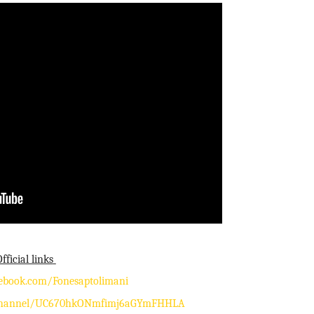
fficial links
ebook.com/Fonesaptolimani
/channel/UC670hkONmfimj6aGYmFHHLA