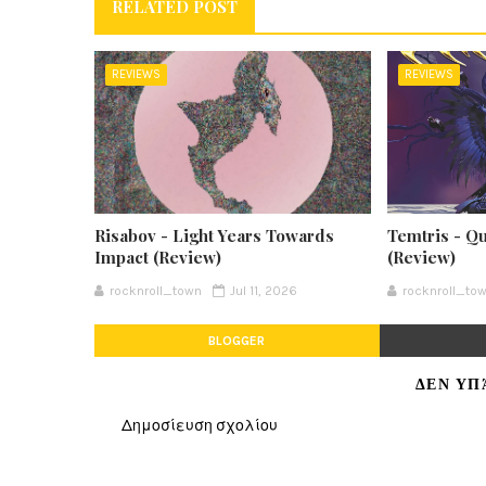
RELATED POST
REVIEWS
REVIEWS
Risabov - Light Years Towards
Temtris - Q
Impact (Review)
(Review)
rocknroll_town
Jul 11, 2026
rocknroll_to
BLOGGER
ΔΕΝ ΥΠ
Δημοσίευση σχολίου