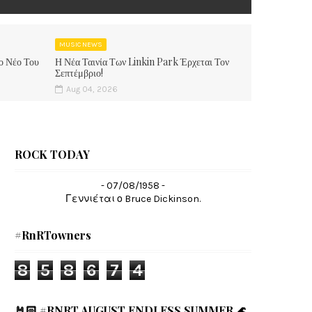
MUSIC NEWS
ο Νέο Του
Η Νέα Ταινία Των Linkin Park Έρχεται Τον
Σεπτέμβριο!
Aug 04, 2026
ROCK TODAY
- 07/08/1958 -
Γεννιέται ο Bruce Dickinson.
#RnRTowners
8
5
8
6
7
4
🤘🏻 #RNRT AUGUST ENDLESS SUMMER 🌊