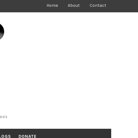
Home
About
Contact
toos
LOGS
DONATE