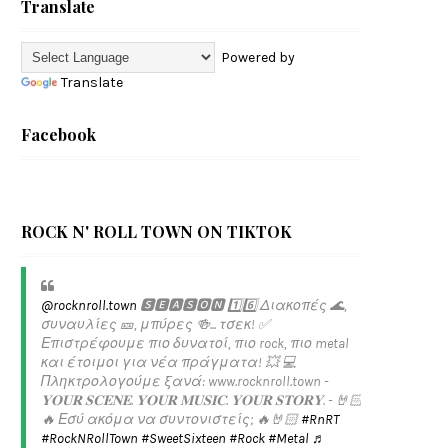
Translate
Powered by
Translate
Facebook
ROCK N' ROLL TOWN ON TIKTOK
@rocknroll.town
🆂🅴🅰🆂🅾🅽 1️⃣6️⃣ Διακοπές 🌊,
συναυλίες 🎫, μπύρες 🍻... τσεκ! ✅️
Επιστρέφουμε πιο δυνατοί, πιο rock, πιο metal
και έτοιμοι για νέα πράγματα! 💥 💻
Πληκτρολογούμε ξανά: www.rocknroll.town -
𝐘𝐎𝐔𝐑 𝐒𝐂𝐄𝐍𝐄. 𝐘𝐎𝐔𝐑 𝐌𝐔𝐒𝐈𝐂. 𝐘𝐎𝐔𝐑 𝐒𝐓𝐎𝐑𝐘. - 🤘🏻
🔥 Εσύ ακόμα να συντονιστείς; 🔥🤘🏻
#RnRT
#RockNRollTown
#SweetSixteen
#Rock
#Metal
♬