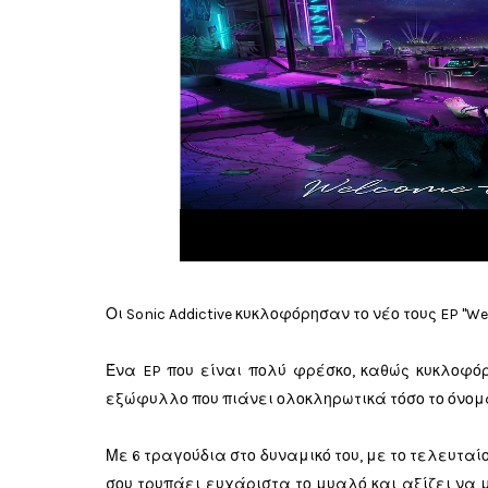
Οι Sonic Addictive κυκλοφόρησαν το νέο τους EP "Wel
Ένα EP που είναι πολύ φρέσκο, καθώς κυκλοφόρ
εξώφυλλο που πιάνει ολοκληρωτικά τόσο το όνομα 
Με 6 τραγούδια στο δυναμικό του, με το τελευταί
σου τρυπάει ευχάριστα το μυαλό και αξίζει να μη