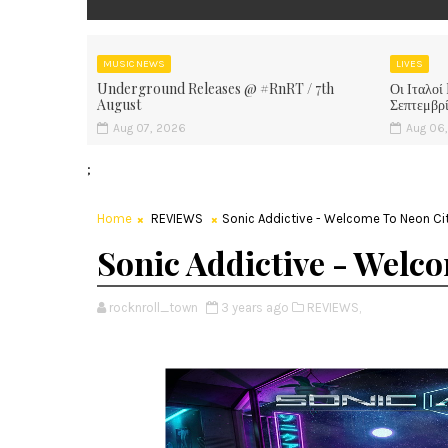
MUSIC NEWS
LIVES
Underground Releases @ #RnRT / 7th
Οι Ιταλοί
August
Σεπτεμβρ
Aug 07, 2026
Aug 06
;
Home
REVIEWS
Sonic Addictive - Welcome To Neon Cit
Sonic Addictive - Welco
rocknroll_town
3 years ago
REVIEWS,