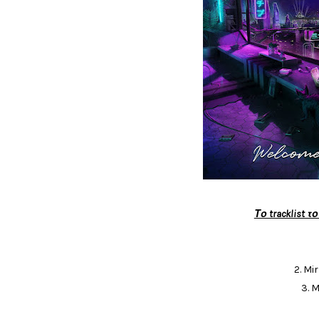
Το tracklist το
2. Mi
3. 