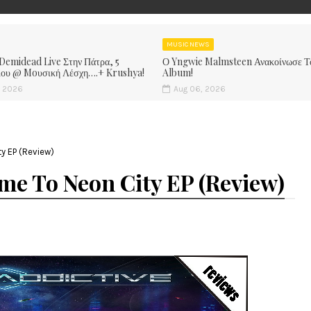
MUSIC NEWS
 Demidead Live Στην Πάτρα, 5
Ο Yngwie Malmsteen Ανακοίνωσε Τ
ίου @ Moυσική Λέσχη….+ Krushya!
Album!
, 2026
Aug 06, 2026
y EP (Review)
me To Neon City EP (Review)