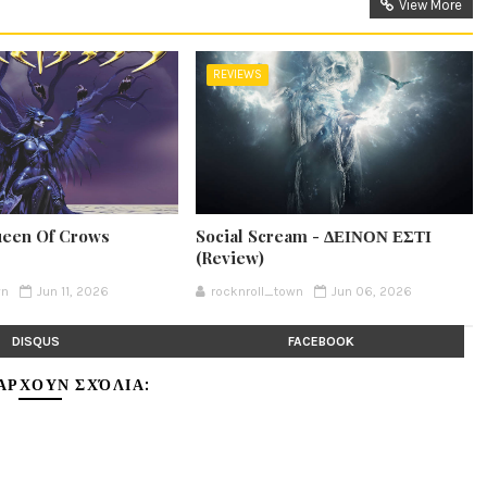
View More
REVIEWS
ueen Of Crows
Social Scream - ΔΕΙΝΟΝ ΕΣΤΙ
(Review)
wn
Jun 11, 2026
rocknroll_town
Jun 06, 2026
DISQUS
FACEBOOK
ΆΡΧΟΥΝ ΣΧΌΛΙΑ: