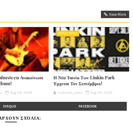
View More
MUSIC NEWS
lmsteen Ανακοίνωσε
Η Νέα Ταινία Των Linkin Park
Album!
Έρχεται Τον Σεπτέμβριο!
wn
Aug 06, 2026
rocknroll_town
Aug 04, 2026
DISQUS
FACEBOOK
ΆΡΧΟΥΝ ΣΧΌΛΙΑ: