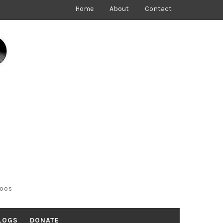
Home
About
Contact
toos
LOGS
DONATE