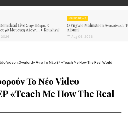
MUSIC NEWS
 Demidead Live Στην Πάτρα, 5
Ο Yngwie Malmsteen Ανακοίνωσε Τ
ίου @ Moυσική Λέσχη….+ Krushya!
Album!
, 2026
Aug 06, 2026
Νέο Video «Overlord» Από Το Νέο EP «Teach Me How The Real World
φορούν Το Νέο Video
 EP «Teach Me How The Real