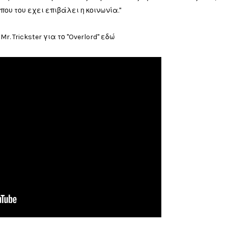
υ του εχει επιβάλει η κοινωνία."
Mr. Trickster για το "Overlord" εδώ