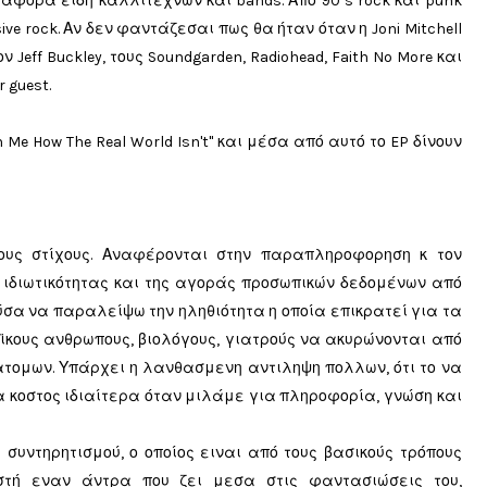
 διάφορα είδη καλλιτεχνών και bands. Από 90’s rock και punk
sive rock. Αν δεν φαντάζεσαι πως θα ήταν όταν η Joni Mitchell
ν Jeff Buckley, τους Soundgarden, Radiohead, Faith No More και
 guest.
 Me How The Real World Isn't" και μέσα από αυτό το EP δίνουν
’τους στίχους. Αναφέρονται στην παραπληροφορηση κ τον
 ιδιωτικότητας και της αγοράς προσωπικών δεδομένων από
ύσα να παραλείψω την ηληθιότητα η οποία επικρατεί για τα
ϊκους ανθρωπους, βιολόγους, γιατρούς να ακυρώνονται από
τομων. Υπάρχει η λανθασμενη αντιληψη πολλων, ότι το να
α κοστος ιδιαίτερα όταν μιλάμε για πληροφορία, γνώση και
υ συντηρητισμού, ο οποίος ειναι από τους βασικούς τρόπους
στή εναν άντρα που ζει μεσα στις φαντασιώσεις του,