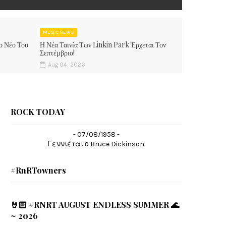
MUSIC NEWS
ο Νέο Του
Η Νέα Ταινία Των Linkin Park Έρχεται Τον
Σεπτέμβριο!
Aug 04, 2026
ROCK TODAY
- 07/08/1958 -
Γεννιέται ο Bruce Dickinson.
#RnRTowners
🤘🏻 #RNRT AUGUST ENDLESS SUMMER 🌊
~ 2026