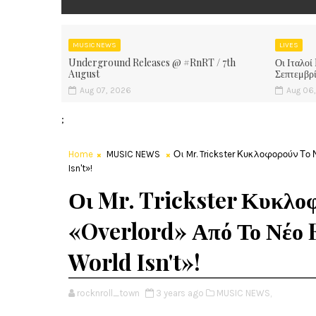
MUSIC NEWS
LIVES
Underground Releases @ #RnRT / 7th
Οι Ιταλοί
August
Σεπτεμβρ
Aug 07, 2026
Aug 06
;
Home
MUSIC NEWS
Οι Mr. Trickster Κυκλοφορούν Το 
Isn't»!
Οι Mr. Trickster Κυκλο
«Overlord» Από Το Νέο
World Isn't»!
rocknroll_town
3 years ago
MUSIC NEWS,