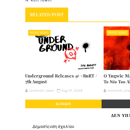
N' Roll Town!
RELATED POST
MUSIC NEWS
MUSIC NEWS
Underground Releases @ #RnRT /
Ο Yngwie Ma
7th August
Το Νέο Του 
rocknroll_town
Aug 07, 2026
rocknroll_to
BLOGGER
ΔΕΝ ΥΠ
Δημοσίευση σχολίου