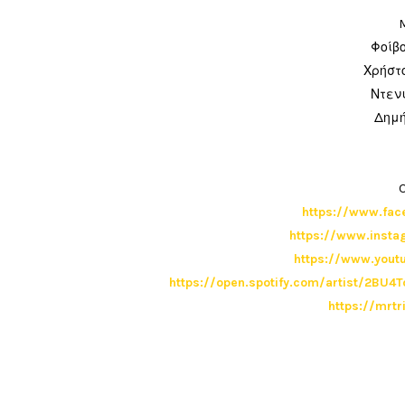
M
Φοίβ
Χρήστ
Ντεν
Δημή
O
https://www.fac
https://www.insta
https://www.yout
https://open.spotify.com/artist/2BU
https://mrt