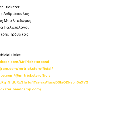
r. Trickster:
ος Ανδριόπουλος
ος Μπαλταδώρος
ια Παλαιολόγου
τρης Προβατάς
fficial Links:
ebook.com/MrTricksterband
gram.com/mrtricksterofficial/
ube.com/@mrtricksterofficial
4ToRqjNfdURx3fw1oj1?si=scA1usqDSkiODkspn5nXVQ
rickster.bandcamp.com/