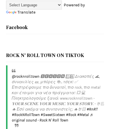
Powered by
Translate
Facebook
ROCK N' ROLL TOWN ON TIKTOK
@rocknroll.town
🆂🅴🅰🆂🅾🅽 1️⃣6️⃣ Διακοπές 🌊,
συναυλίες 🎫, μπύρες 🍻... τσεκ! ✅️
Επιστρέφουμε πιο δυνατοί, πιο rock, πιο metal
και έτοιμοι για νέα πράγματα! 💥 💻
Πληκτρολογούμε ξανά: www.rocknroll.town -
𝐘𝐎𝐔𝐑 𝐒𝐂𝐄𝐍𝐄. 𝐘𝐎𝐔𝐑 𝐌𝐔𝐒𝐈𝐂. 𝐘𝐎𝐔𝐑 𝐒𝐓𝐎𝐑𝐘. - 🤘🏻
🔥 Εσύ ακόμα να συντονιστείς; 🔥🤘🏻
#RnRT
#RockNRollTown
#SweetSixteen
#Rock
#Metal
♬
original sound - Rock N' Roll Town