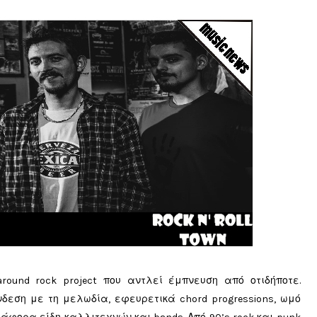
l-around rock project που αντλεί έμπνευση από οτιδήποτε.
δεση με τη μελωδία, εφευρετικά chord progressions, ωμό