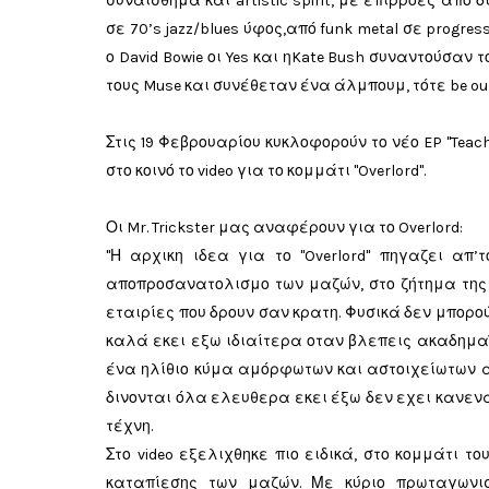
συναίσθημα και artistic spirit, με επιρροές από
σε 70’s jazz/blues ύφος,από funk metal σε progres
ο David Bowie οι Yes και ηKate Bush συναντούσαν το
τους Muse και συνέθεταν ένα άλμπουμ, τότε be our
Στις 19 Φεβρουαρίου κυκλοφορούν το νέο EP "Teach
στο κοινό το video για το κομμάτι "Overlord".
Οι Mr. Trickster μας αναφέρουν για το Overlord:
"Η αρχικη ιδεα για το "Overlord" πηγαζει απ
αποπροσανατολισμο των μαζών, στο ζήτημα της
εταιρίες που δρουν σαν κρατη. Φυσικά δεν μπορο
καλά εκει εξω ιδιαίτερα οταν βλεπεις ακαδημα
ένα ηλίθιο κύμα αμόρφωτων και αστοιχείωτων α
δινονται όλα ελευθερα εκει έξω δεν εχει κανεν
τέχνη.
Στο video εξελιχθηκε πιο ειδικά, στο κομμάτι το
καταπίεσης των μαζών. Με κύριο πρωταγωνι