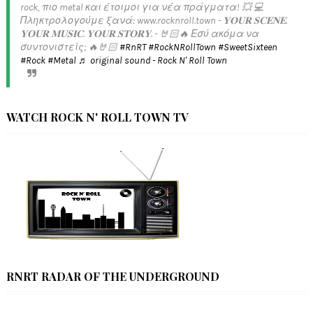
rock, πιο metal και έτοιμοι για νέα πράγματα! 💥 💻
Πληκτρολογούμε ξανά: www.rocknroll.town - 𝐘𝐎𝐔𝐑 𝐒𝐂𝐄𝐍𝐄.
𝐘𝐎𝐔𝐑 𝐌𝐔𝐒𝐈𝐂. 𝐘𝐎𝐔𝐑 𝐒𝐓𝐎𝐑𝐘. - 🤘🏻🔥 Εσύ ακόμα να
συντονιστείς; 🔥🤘🏻
#RnRT
#RockNRollTown
#SweetSixteen
#Rock
#Metal
♬ original sound - Rock N' Roll Town
WATCH ROCK N' ROLL TOWN TV
RNRT RADAR OF THE UNDERGROUND