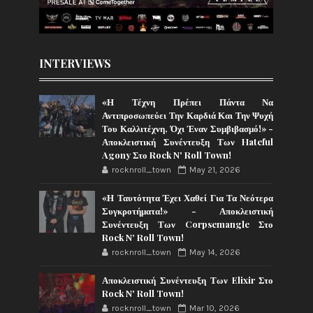
INTERVIEWS
«Η Τέχνη Πρέπει Πάντα Να
Αντιπροσωπεύει Την Καρδιά Και Την Ψυχή
Του Καλλιτέχνη, Όχι Έναν Συμβιβασμό!» -
Αποκλειστική Συνέντευξη Των Hateful
Agony Στο Rock N' Roll Town!
rocknroll_town
May 21, 2026
«Η Ταυτότητα Έχει Χαθεί Για Τα Νεότερα
Συγκροτήματα!» - Αποκλειστική
Συνέντευξη Των Corpsemangle Στο
Rock N' Roll Town!
rocknroll_town
May 14, 2026
Αποκλειστική Συνέντευξη Των Elixir Στο
Rock N' Roll Town!
rocknroll_town
Mar 10, 2026