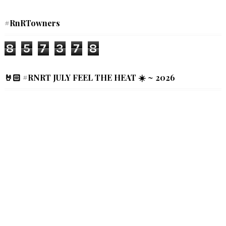
#RnRTowners
8
5
7
3
7
8
🤘🏻 #RNRT JULY FEEL THE HEAT ☀️ ~ 2026