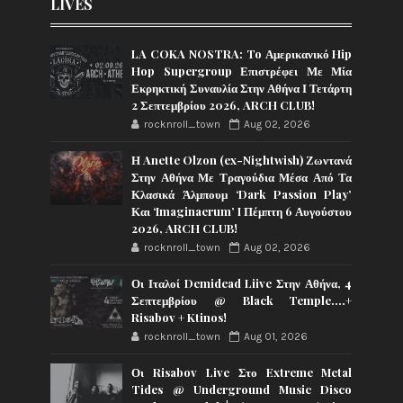
LIVES
LA COKA NOSTRA: To Αμερικανικό Hip
Hop Supergroup Επιστρέφει Με Μία
Εκρηκτική Συναυλία Στην Αθήνα Ι Τετάρτη
2 Σεπτεμβρίου 2026, ARCH CLUB!
rocknroll_town
Aug 02, 2026
Η Anette Olzon (ex-Nightwish) Ζωντανά
Στην Αθήνα Με Τραγούδια Μέσα Από Τα
Κλασικά Άλμπουμ ‘Dark Passion Play’
Και ‘Imaginaerum’ I Πέμπτη 6 Αυγούστου
2026, ARCH CLUB!
rocknroll_town
Aug 02, 2026
Οι Ιταλοί Demidead Liive Στην Αθήνα, 4
Σεπτεμβρίου @ Black Temple….+
Risabov + Ktinos!
rocknroll_town
Aug 01, 2026
Οι Risabov Live Στο Extreme Metal
Tides @ Underground Music Disco