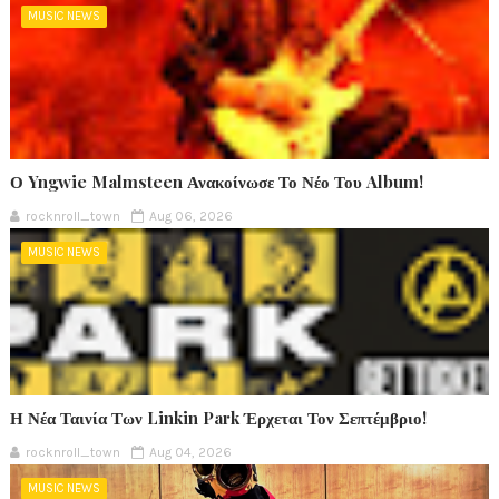
MUSIC NEWS
Ο Yngwie Malmsteen Ανακοίνωσε Το Νέο Του Album!
rocknroll_town
Aug 06, 2026
MUSIC NEWS
Η Νέα Ταινία Των Linkin Park Έρχεται Τον Σεπτέμβριο!
rocknroll_town
Aug 04, 2026
MUSIC NEWS