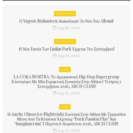
MUSIC NEWS
Ο Yngwie Malmsteen Ανακοίνωσε Το Νέο Του Album!
Aug 06, 2026
MUSIC NEWS
Η Νέα Ταινία Των Linkin Park Έρχεται Τον Σεπτέμβριο!
Aug 04, 2026
LIVES
LA COKA NOSTRA: To Αμερικανικό Hip Hop Supergroup
Επιστρέφει Με Μία Εκρηκτική Συναυλία Στην Αθήνα Ι Τετάρτη 2
Σεπτεμβρίου 2026, ARCH CLUB!
Aug 02, 2026
LIVES
Η Anette Olzon (ex-Nightwish) Ζωντανά Στην Αθήνα Με Τραγούδια
Μέσα Από Τα Κλασικά Άλμπουμ ‘Dark Passion Play’ Και
‘Imaginaerum’ I Πέμπτη 6 Αυγούστου 2026, ARCH CLUB!
Aug 02, 2026