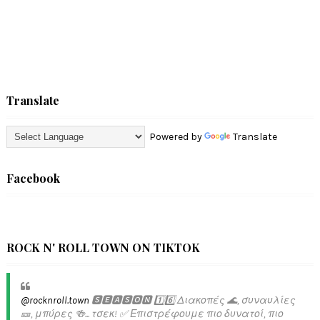
Translate
Powered by
Translate
Facebook
ROCK N' ROLL TOWN ON TIKTOK
@rocknroll.town
🆂🅴🅰🆂🅾🅽 1️⃣6️⃣ Διακοπές 🌊, συναυλίες
🎫, μπύρες 🍻... τσεκ! ✅️ Επιστρέφουμε πιο δυνατοί, πιο