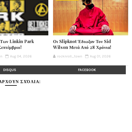
 Των Linkin Park
Οι Slipknot Έδιωξαν Τον Sid
Σεπτέμβριο!
Wilson Μετά Από 28 Χρόνια!
wn
Aug 04, 2026
rocknroll_town
Aug 01, 2026
DISQUS
FACEBOOK
ΆΡΧΟΥΝ ΣΧΌΛΙΑ: