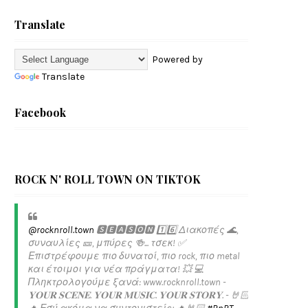
Translate
Powered by
Translate
Facebook
ROCK N' ROLL TOWN ON TIKTOK
@rocknroll.town
🆂🅴🅰🆂🅾🅽 1️⃣6️⃣ Διακοπές 🌊,
συναυλίες 🎫, μπύρες 🍻... τσεκ! ✅️
Επιστρέφουμε πιο δυνατοί, πιο rock, πιο metal
και έτοιμοι για νέα πράγματα! 💥 💻
Πληκτρολογούμε ξανά: www.rocknroll.town -
𝐘𝐎𝐔𝐑 𝐒𝐂𝐄𝐍𝐄. 𝐘𝐎𝐔𝐑 𝐌𝐔𝐒𝐈𝐂. 𝐘𝐎𝐔𝐑 𝐒𝐓𝐎𝐑𝐘. - 🤘🏻