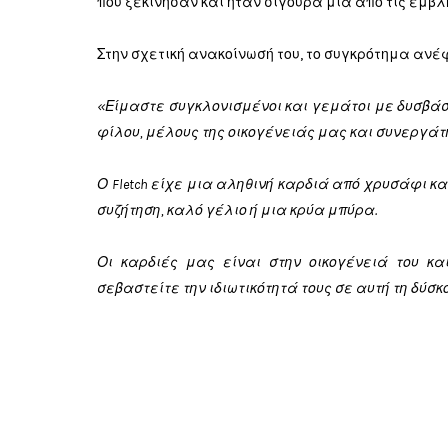
που ξεκίνησαν και ήταν σίγουρα μία από τις εμβ
Στην σχετική ανακοίνωσή του, το συγκρότημα ανέ
«Είμαστε συγκλονισμένοι και γεμάτοι με δυσβά
φίλου, μέλους της οικογένειάς μας και συνεργάτη στ
Ο Fletch είχε μια αληθινή καρδιά από χρυσάφι κα
συζήτηση, καλό γέλιο ή μια κρύα μπύρα.
Οι καρδιές μας είναι στην οικογένειά του κ
σεβαστείτε την ιδιωτικότητά τους σε αυτή τη δύσκ