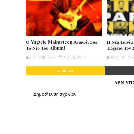
Ο Yngwie Malmsteen Ανακοίνωσε
Η Νέα Ταινία
Το Νέο Του Album!
Έρχεται Τον 
rocknroll_town
Aug 06, 2026
rocknroll_to
BLOGGER
ΔΕΝ ΥΠ
Δημοσίευση σχολίου