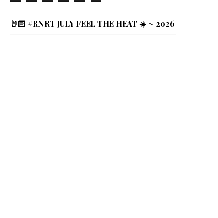
🤘🏻 #RNRT JULY FEEL THE HEAT ☀️ ~ 2026