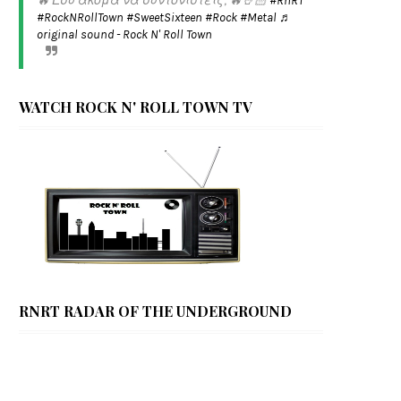
🔥 Εσύ ακόμα να συντονιστείς; 🔥🤘🏻
#RnRT
#RockNRollTown
#SweetSixteen
#Rock
#Metal
♬
original sound - Rock N' Roll Town
WATCH ROCK N' ROLL TOWN TV
RNRT RADAR OF THE UNDERGROUND