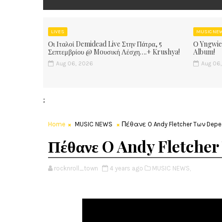
LIVES
MUSIC NE
Οι Ιταλοί Demidead Live Στην Πάτρα, 5
Ο Yngwie
Σεπτεμβρίου @ Moυσική Λέσχη….+ Krushya!
Album!
Aug 06, 2026
Aug 06
;
Home
MUSIC NEWS
Πέθανε O Andy Fletcher Tων Dep
Πέθανε O Andy Fletche
rocknroll_town
4 years ago
MUSIC NEWS,