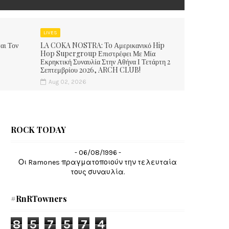
LIVES
αι Τον
LA COKA NOSTRA: To Αμερικανικό Hip
Hop Supergroup Επιστρέφει Με Μία
Εκρηκτική Συναυλία Στην Αθήνα Ι Τετάρτη 2
Σεπτεμβρίου 2026, ARCH CLUB!
Aug 02, 2026
ROCK TODAY
- 06/08/1996 -
Οι Ramones πραγματοποιούν την τελευταία
τους συναυλία.
#RnRTowners
8
5
7
5
7
4