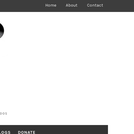
Home
About
Contact
toos
LOGS
DONATE