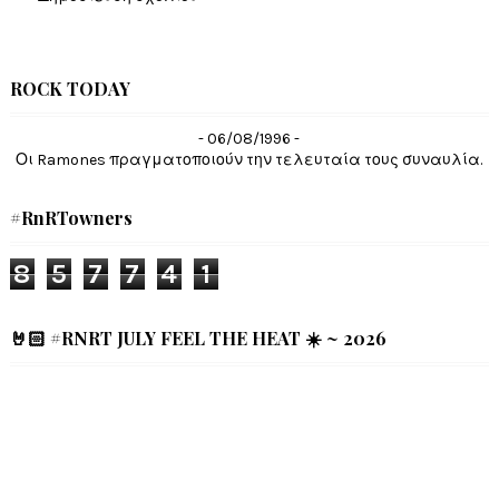
ROCK TODAY
- 06/08/1996 -
Οι Ramones πραγματοποιούν την τελευταία τους συναυλία.
#RnRTowners
8
5
7
7
4
1
🤘🏻 #RNRT JULY FEEL THE HEAT ☀️ ~ 2026