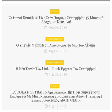
LIVES
Οι Ιταλοί Demidead Live Στην Πάτρα, 5 Σεπτεμβρίου @ Moυσική
Λέσχη….+ Krushya!
Aug 06, 2026
MUSIC NEWS
Ο Yngwie Malmsteen Ανακοίνωσε Το Νέο Του Album!
Aug 06, 2026
MUSIC NEWS
Η Νέα Ταινία Των Linkin Park Έρχεται Τον Σεπτέμβριο!
Aug 04, 2026
LIVES
LA COKA NOSTRA: To Αμερικανικό Hip Hop Supergroup
Επιστρέφει Με Μία Εκρηκτική Συναυλία Στην Αθήνα Ι Τετάρτη 2
Σεπτεμβρίου 2026, ARCH CLUB!
Aug 02, 2026