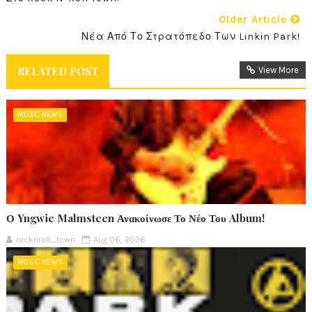
Older Article
Νέα Από Το Στρατόπεδο Των Linkin Park!
RELATED POST
View More
MUSIC NEWS
Ο Yngwie Malmsteen Ανακοίνωσε Το Νέο Του Album!
rocknroll_town
Aug 06, 2026
MUSIC NEWS