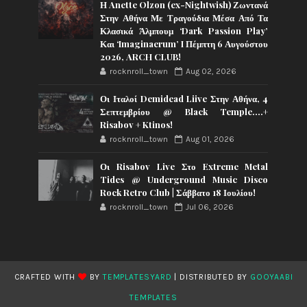
Η Anette Olzon (ex-Nightwish) Ζωντανά
Στην Αθήνα Με Τραγούδια Μέσα Από Τα
Κλασικά Άλμπουμ ‘Dark Passion Play’
Και ‘Imaginaerum’ I Πέμπτη 6 Αυγούστου
2026, ARCH CLUB!
rocknroll_town
Aug 02, 2026
Οι Ιταλοί Demidead Liive Στην Αθήνα, 4
Σεπτεμβρίου @ Black Temple….+
Risabov + Ktinos!
rocknroll_town
Aug 01, 2026
Οι Risabov Live Στο Extreme Metal
Tides @ Underground Music Disco
Rock Retro Club | Σάββατο 18 Ιουλίου!
rocknroll_town
Jul 06, 2026
CRAFTED WITH
BY
TEMPLATESYARD
| DISTRIBUTED BY
GOOYAABI
TEMPLATES