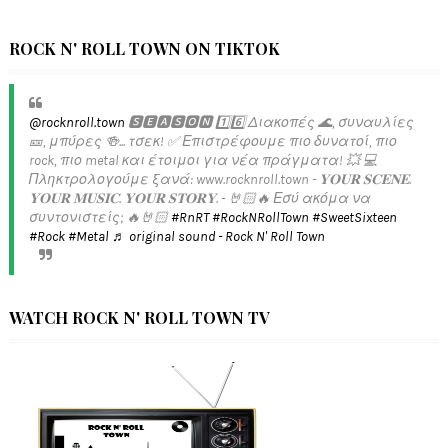
ROCK N' ROLL TOWN ON TIKTOK
@rocknroll.town
🆂🅴🅰🆂🅾🅽 1️⃣6️⃣ Διακοπές 🌊, συναυλίες
🎫, μπύρες 🍻... τσεκ! ✅️ Επιστρέφουμε πιο δυνατοί, πιο
rock, πιο metal και έτοιμοι για νέα πράγματα! 💥 💻
Πληκτρολογούμε ξανά: www.rocknroll.town - 𝐘𝐎𝐔𝐑 𝐒𝐂𝐄𝐍𝐄.
𝐘𝐎𝐔𝐑 𝐌𝐔𝐒𝐈𝐂. 𝐘𝐎𝐔𝐑 𝐒𝐓𝐎𝐑𝐘. - 🤘🏻🔥 Εσύ ακόμα να
συντονιστείς; 🔥🤘🏻
#RnRT
#RockNRollTown
#SweetSixteen
#Rock
#Metal
♬ original sound - Rock N' Roll Town
WATCH ROCK N' ROLL TOWN TV