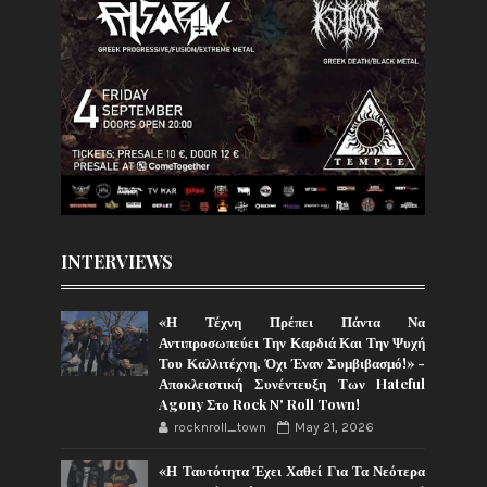
INTERVIEWS
«Η Τέχνη Πρέπει Πάντα Να
Αντιπροσωπεύει Την Καρδιά Και Την Ψυχή
Του Καλλιτέχνη, Όχι Έναν Συμβιβασμό!» -
Αποκλειστική Συνέντευξη Των Hateful
Agony Στο Rock N' Roll Town!
rocknroll_town
May 21, 2026
«Η Ταυτότητα Έχει Χαθεί Για Τα Νεότερα