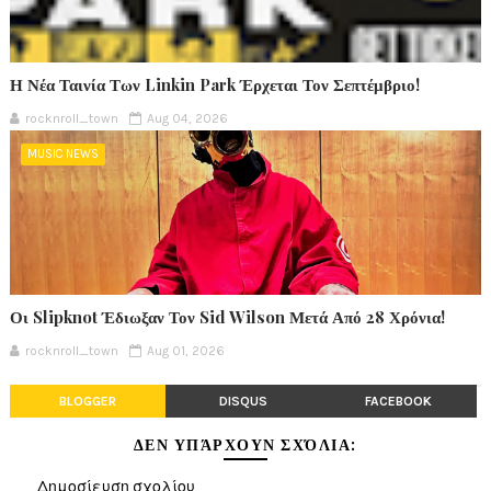
Η Νέα Ταινία Των Linkin Park Έρχεται Τον Σεπτέμβριο!
rocknroll_town
Aug 04, 2026
MUSIC NEWS
Οι Slipknot Έδιωξαν Τον Sid Wilson Μετά Από 28 Χρόνια!
rocknroll_town
Aug 01, 2026
BLOGGER
DISQUS
FACEBOOK
ΔΕΝ ΥΠΆΡΧΟΥΝ ΣΧΌΛΙΑ:
Δημοσίευση σχολίου