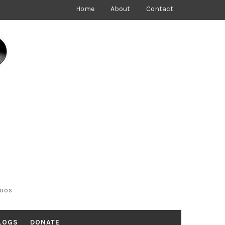
Home
About
Contact
toos
LOGS
DONATE