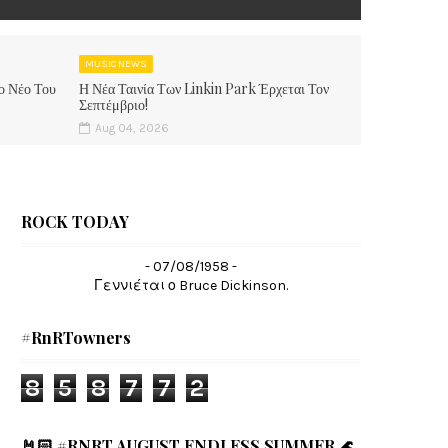
MUSIC NEWS
ο Νέο Του
Η Νέα Ταινία Των Linkin Park Έρχεται Τον
Σεπτέμβριο!
Aug 04, 2026
ROCK TODAY
- 07/08/1958 -
Γεννιέται ο Bruce Dickinson.
#RnRTowners
8
5
8
7
7
2
🤘🏻 #RNRT AUGUST ENDLESS SUMMER 🌊