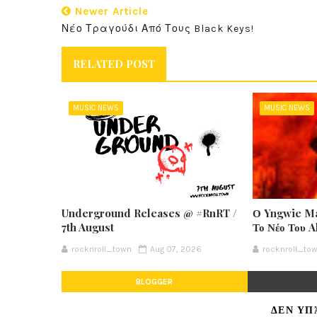
Newer Article
Νέο Τραγούδι Από Τους Black Keys!
RELATED POST
MUSIC NEWS
MUSIC NEWS
Underground Releases @ #RnRT /
Ο Yngwie Ma
7th August
Το Νέο Του 
rocknroll_town
Aug 07, 2026
rocknroll_to
BLOGGER
ΔΕΝ ΥΠ