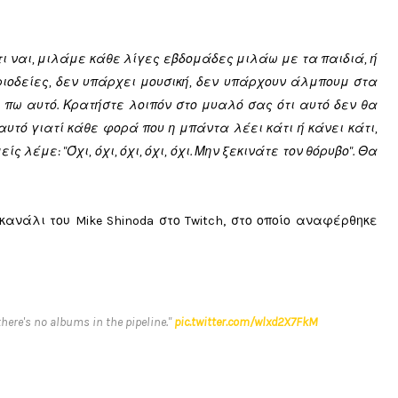
 ότι ναι, μιλάμε κάθε λίγες εβδομάδες μιλάω με τα παιδιά, ή
ριοδείες, δεν υπάρχει μουσική, δεν υπάρχουν άλμπουμ στα
ο πω αυτό. Κρατήστε λοιπόν στο μυαλό σας ότι αυτό δεν θα
αυτό γιατί κάθε φορά που η μπάντα λέει κάτι ή κάνει κάτι,
 λέμε: "Όχι, όχι, όχι, όχι, όχι. Μην ξεκινάτε τον θόρυβο". Θα
ανάλι του Mike Shinoda στο Twitch, στο οποίο αναφέρθηκε
there's no albums in the pipeline."
pic.twitter.com/wlxd2X7FkM