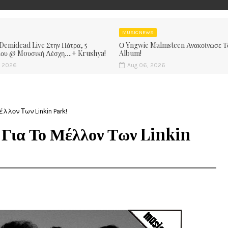
MUSIC NEWS
 Demidead Live Στην Πάτρα, 5
Ο Yngwie Malmsteen Ανακοίνωσε Τ
ίου @ Moυσική Λέσχη….+ Krushya!
Album!
, 2026
Aug 06, 2026
λλον Των Linkin Park!
Για Το Μέλλον Των Linkin