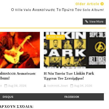
Older Article
Ο Ville Valo Ανακοίνωσε Το Πρώτο Του Solo Album!
View More
MUSIC NEWS
lmsteen Ανακοίνωσε
Η Νέα Ταινία Των Linkin Park
Album!
Έρχεται Τον Σεπτέμβριο!
wn
Aug 06, 2026
rocknroll_town
Aug 04, 2026
DISQUS
FACEBOOK
ΆΡΧΟΥΝ ΣΧΌΛΙΑ: