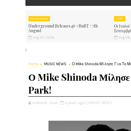
MUSIC NEWS
LIVES
Underground Releases @ #RnRT / 7th
Οι Ιταλοί
August
Σεπτεμβρ
Aug 07, 2026
Aug 06
;
Home
MUSIC NEWS
Ο Mike Shinoda Μίλησε Για Το Μέ
Ο Mike Shinoda Μίλησε 
Park!
rocknroll_town
4 years ago
MUSIC NEWS,