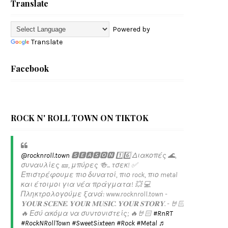
Translate
Powered by
Translate
Facebook
ROCK N' ROLL TOWN ON TIKTOK
@rocknroll.town
🆂🅴🅰🆂🅾🅽 1️⃣6️⃣ Διακοπές 🌊,
συναυλίες 🎫, μπύρες 🍻... τσεκ! ✅️
Επιστρέφουμε πιο δυνατοί, πιο rock, πιο metal
και έτοιμοι για νέα πράγματα! 💥 💻
Πληκτρολογούμε ξανά: www.rocknroll.town -
𝐘𝐎𝐔𝐑 𝐒𝐂𝐄𝐍𝐄. 𝐘𝐎𝐔𝐑 𝐌𝐔𝐒𝐈𝐂. 𝐘𝐎𝐔𝐑 𝐒𝐓𝐎𝐑𝐘. - 🤘🏻
🔥 Εσύ ακόμα να συντονιστείς; 🔥🤘🏻
#RnRT
#RockNRollTown
#SweetSixteen
#Rock
#Metal
♬