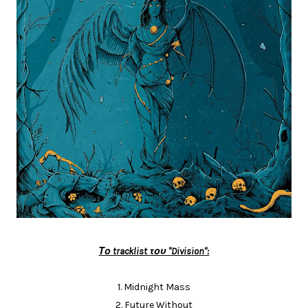
Το tracklist του "Division":
1.
Midnight Mass
2.
Future Without