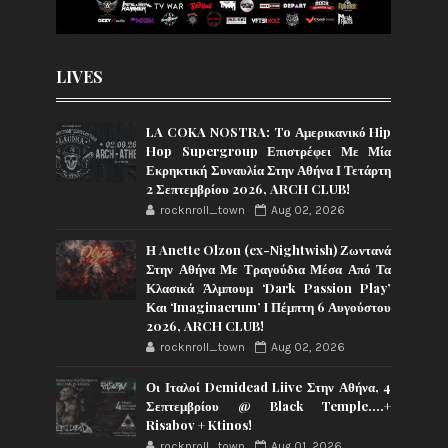
LIVES
LA COKA NOSTRA: To Αμερικανικό Hip
Hop Supergroup Επιστρέφει Με Μία
Εκρηκτική Συναυλία Στην Αθήνα Ι Τετάρτη
2 Σεπτεμβρίου 2026, ARCH CLUB!
rocknroll_town
Aug 02, 2026
Η Anette Olzon (ex-Nightwish) Ζωντανά
Στην Αθήνα Με Τραγούδια Μέσα Από Τα
Κλασικά Άλμπουμ ‘Dark Passion Play’
Και ‘Imaginaerum’ I Πέμπτη 6 Αυγούστου
2026, ARCH CLUB!
rocknroll_town
Aug 02, 2026
Οι Ιταλοί Demidead Liive Στην Αθήνα, 4
Σεπτεμβρίου @ Black Temple….+
Risabov + Ktinos!
rocknroll_town
Aug 01, 2026