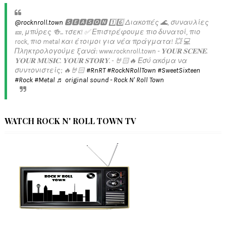
@rocknroll.town
🆂🅴🅰🆂🅾🅽 1️⃣6️⃣ Διακοπές 🌊, συναυλίες
🎫, μπύρες 🍻... τσεκ! ✅️ Επιστρέφουμε πιο δυνατοί, πιο
rock, πιο metal και έτοιμοι για νέα πράγματα! 💥 💻
Πληκτρολογούμε ξανά: www.rocknroll.town - 𝐘𝐎𝐔𝐑 𝐒𝐂𝐄𝐍𝐄.
𝐘𝐎𝐔𝐑 𝐌𝐔𝐒𝐈𝐂. 𝐘𝐎𝐔𝐑 𝐒𝐓𝐎𝐑𝐘. - 🤘🏻🔥 Εσύ ακόμα να
συντονιστείς; 🔥🤘🏻
#RnRT
#RockNRollTown
#SweetSixteen
#Rock
#Metal
♬ original sound - Rock N' Roll Town
WATCH ROCK N' ROLL TOWN TV