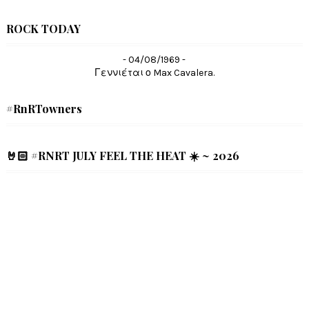
ROCK TODAY
- 04/08/1969 -
Γεννιέται ο Max Cavalera.
#RnRTowners
🤘🏻 #RNRT JULY FEEL THE HEAT ☀️ ~ 2026