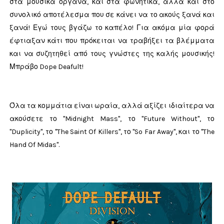
στα μουσικά όργανα, και στα φωνητικά, αλλά και στο
συνολικό αποτέλεσμα που σε κάνει να το ακούς ξανά και
ξανά! Εγώ τους βγάζω το καπέλο! Για ακόμα μία φορά
έφτιαξαν κάτι που πρόκειται να τραβήξει τα βλέμματα
και να συζητηθεί από τους γνώστες της καλής μουσικής!
Μπράβο Dope Deafult!
Όλα τα κομμάτια είναι ωραία, αλλά αξίζει ιδιαίτερα να
ακούσετε το "Midnight Mass", το "Future Without", το
"Duplicity", το "The Saint Of Killers", το "So Far Away", και το "The
Hand Of Midas".