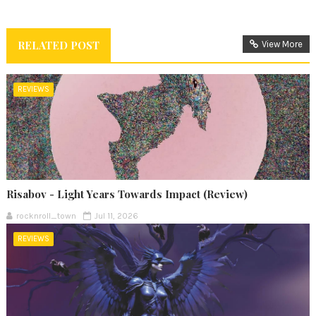
RELATED POST
View More
REVIEWS
Risabov - Light Years Towards Impact (Review)
rocknroll_town
Jul 11, 2026
REVIEWS