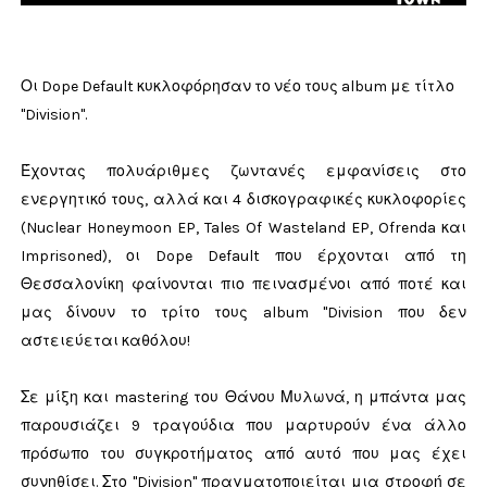
Οι Dope Default κυκλοφόρησαν το νέο τους album με τίτλο
"Division".
Έχοντας πολυάριθμες ζωντανές εμφανίσεις στο
ενεργητικό τους, αλλά και 4 δισκογραφικές κυκλοφορίες
(Nuclear Honeymoon EP, Tales Of Wasteland EP, Ofrenda και
Imprisoned), οι Dope Default που έρχονται από τη
Θεσσαλονίκη φαίνονται πιο πεινασμένοι από ποτέ και
μας δίνουν το τρίτο τους album "Division που δεν
αστειεύεται καθόλου!
Σε μίξη και mastering του Θάνου Μυλωνά, η μπάντα μας
παρουσιάζει 9 τραγούδια που μαρτυρούν ένα άλλο
πρόσωπο του συγκροτήματος από αυτό που μας έχει
συνηθίσει. Στο "Division" πραγματοποιείται μια στροφή σε