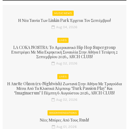
MUSIC NEWS
Η Νέα Ταινία Των Linkin Park Έρχεται Τον Σεπτέμβριο!
Aug 04, 2026
LIVES
LA COKA NOSTRA: To Αμερικανικό Hip Hop Supergroup
Επιστρέφει Με Μία Εκρηκτική Συναυλία Στην Αθήνα Ι Τετάρτη 2
Σεπτεμβρίου 2026, ARCH CLUB!
Aug 02, 2026
LIVES
Η Anette Olzon (ex-Nightwish) Ζωντανά Στην Αθήνα Με Τραγούδια
Μέσα Από Τα Κλασικά Άλμπουμ ‘Dark Passion Play’ Και
‘Imaginaerum’ I Πέμπτη 6 Αυγούστου 2026, ARCH CLUB!
Aug 02, 2026
RECOMMENDATIONS
Νέες Μπύρες Από Τους Rush!
Aug 01, 2026