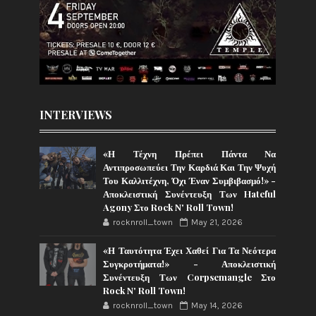
INTERVIEWS
«Η Τέχνη Πρέπει Πάντα Να
Αντιπροσωπεύει Την Καρδιά Και Την Ψυχή
Του Καλλιτέχνη, Όχι Έναν Συμβιβασμό!» -
Αποκλειστική Συνέντευξη Των Hateful
Agony Στο Rock N' Roll Town!
rocknroll_town
May 21, 2026
«Η Ταυτότητα Έχει Χαθεί Για Τα Νεότερα
Συγκροτήματα!» - Αποκλειστική
Συνέντευξη Των Corpsemangle Στο
Rock N' Roll Town!
rocknroll_town
May 14, 2026