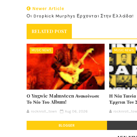
Newer Article
Οι Dropkick Murphys Έρχονται Στην Ελλάδα!
RELATED POST
MUSIC NEWS
MUSIC NEWS
Ο Yngwie Malmsteen Ανακοίνωσε
Η Νέα Ταινία
Το Νέο Του Album!
Έρχεται Τον 
rocknroll_town
Aug 06, 2026
rocknroll_to
BLOGGER