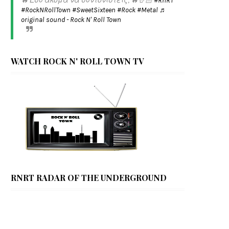
🔥 Εσύ ακόμα να συντονιστείς; 🔥🤘🏻
#RnRT
#RockNRollTown
#SweetSixteen
#Rock
#Metal
♬
original sound - Rock N' Roll Town
WATCH ROCK N' ROLL TOWN TV
RNRT RADAR OF THE UNDERGROUND