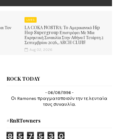
LIVES
αι Τον
LA COKA NOSTRA: To Αμερικανικό Hip
Hop Supergroup Επιστρέφει Με Μία
Εκρηκτική Συναυλία Στην Αθήνα Ι Τετάρτη 2
Σεπτεμβρίου 2026, ARCH CLUB!
Aug 02, 2026
ROCK TODAY
- 06/08/1996 -
Οι Ramones πραγματοποιούν την τελευταία
τους συναυλία.
#RnRTowners
8
5
7
5
3
0