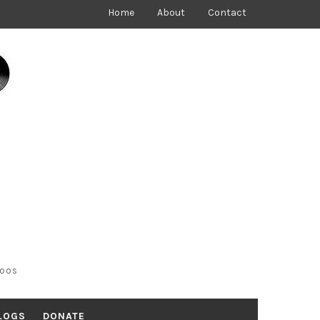
Home
About
Contact
toos
LOGS
DONATE