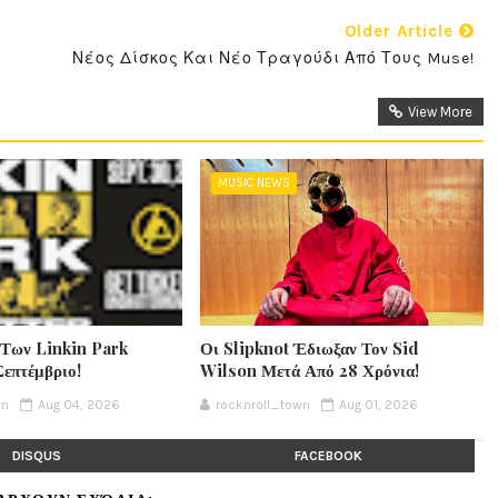
Older Article
Νέος Δίσκος Και Νέο Τραγούδι Από Τους Muse!
View More
MUSIC NEWS
 Των Linkin Park
Οι Slipknot Έδιωξαν Τον Sid
Σεπτέμβριο!
Wilson Μετά Από 28 Χρόνια!
wn
Aug 04, 2026
rocknroll_town
Aug 01, 2026
DISQUS
FACEBOOK