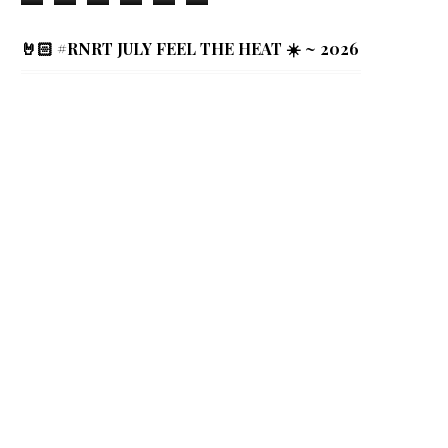
🤘🏻 #RNRT JULY FEEL THE HEAT ☀️ ~ 2026