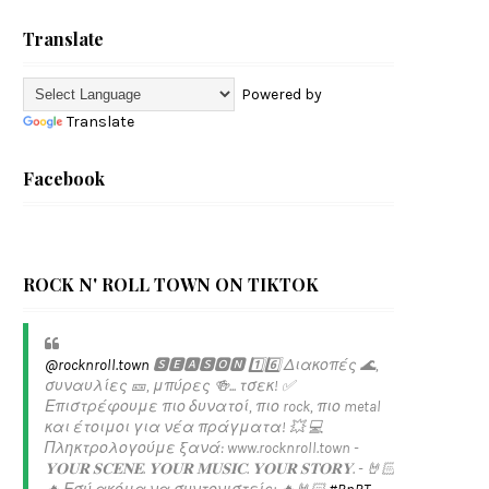
Translate
Powered by
Translate
Facebook
ROCK N' ROLL TOWN ON TIKTOK
@rocknroll.town
🆂🅴🅰🆂🅾🅽 1️⃣6️⃣ Διακοπές 🌊,
συναυλίες 🎫, μπύρες 🍻... τσεκ! ✅️
Επιστρέφουμε πιο δυνατοί, πιο rock, πιο metal
και έτοιμοι για νέα πράγματα! 💥 💻
Πληκτρολογούμε ξανά: www.rocknroll.town -
𝐘𝐎𝐔𝐑 𝐒𝐂𝐄𝐍𝐄. 𝐘𝐎𝐔𝐑 𝐌𝐔𝐒𝐈𝐂. 𝐘𝐎𝐔𝐑 𝐒𝐓𝐎𝐑𝐘. - 🤘🏻