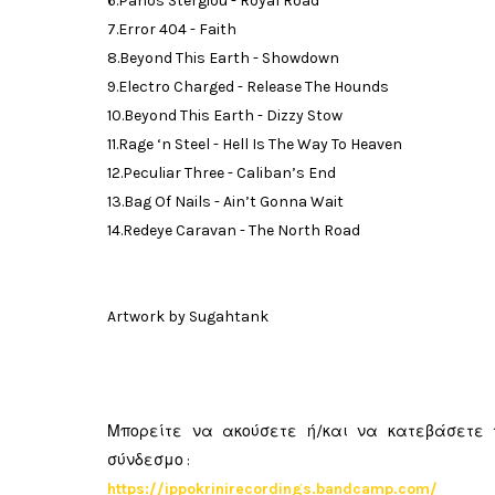
6.Panos Stergiou - Royal Road
7.Error 404 - Faith
8.Beyond This Earth - Showdown
9.Electro Charged - Release The Hounds
10.Beyond This Earth - Dizzy Stow
11.Rage ‘n Steel - Hell Is The Way To Heaven
12.Peculiar Three - Caliban’s End
13.Bag Of Nails - Ain’t Gonna Wait
14.Redeye Caravan - The North Road
Artwork by Sugahtank
Μπορείτε να ακούσετε ή/και να κατεβάσετε τ
σύνδεσμο :
https://ippokrinirecordings.bandcamp.com/