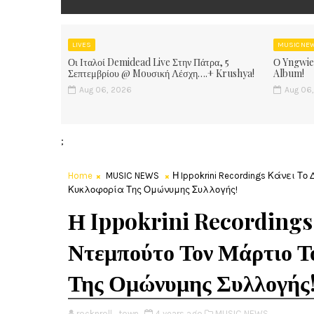
LIVES
MUSIC NE
Οι Ιταλοί Demidead Live Στην Πάτρα, 5
Ο Yngwie
Σεπτεμβρίου @ Moυσική Λέσχη….+ Krushya!
Album!
Aug 06, 2026
Aug 06
;
Home
MUSIC NEWS
Η Ippokrini Recordings Κάνει Τ
Κυκλοφορία Της Ομώνυμης Συλλογής!
Η Ippokrini Recordings
Ντεμπούτο Τον Μάρτιο Τ
Της Ομώνυμης Συλλογής
rocknroll_town
4 years ago
MUSIC NEWS,