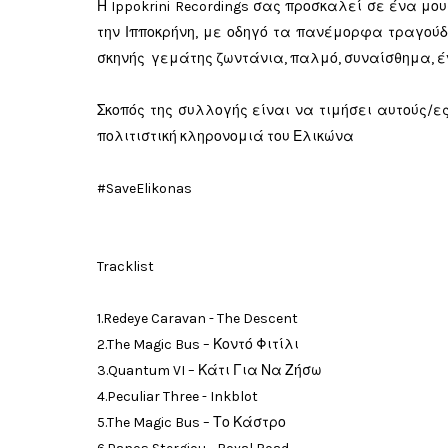
Η Ippokrini Recordings σας προσκαλεί σε ένα μου
την Ιπποκρήνη, με οδηγό τα πανέμορφα τραγούδι
σκηνής γεμάτης ζωντάνια, παλμό, συναίσθημα, έ
Σκοπός της συλλογής είναι να τιμήσει αυτούς/ε
πολιτιστική κληρονομιά του Ελικώνα
#SaveElikonas
Tracklist
1.Redeye Caravan - The Descent
2.The Magic Bus – Κοντό Φιτίλι
3.Quantum VI – Κάτι Για Να Ζήσω
4.Peculiar Three - Inkblot
5.The Magic Bus – Το Κάστρο