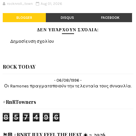
rocknroll_town
Aug 01, 2026
BLOGGER
DISQUS
FACEBOOK
ΔΕΝ ΥΠΆΡΧΟΥΝ ΣΧΌΛΙΑ:
Δημοσίευση σχολίου
ROCK TODAY
- 06/08/1996 -
Οι Ramones πραγματοποιούν την τελευταία τους συναυλία.
#RnRTowners
8
5
7
4
9
6
🤘🏻 #RNRT JULY FEEL THE HEAT ☀️ ~ 2026