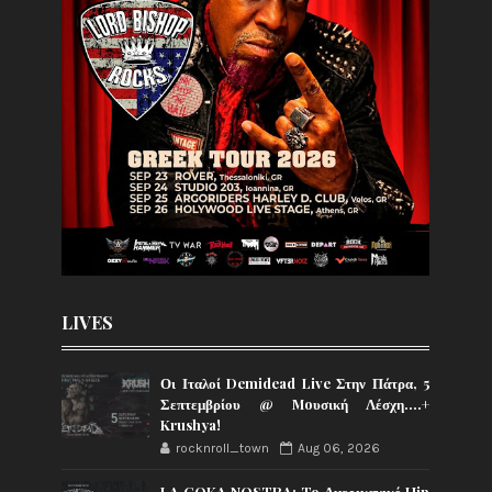
LIVES
Οι Ιταλοί Demidead Live Στην Πάτρα, 5
Σεπτεμβρίου @ Moυσική Λέσχη….+
Krushya!
rocknroll_town
Aug 06, 2026
LA COKA NOSTRA: To Αμερικανικό Hip