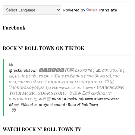
Powered by
Translate
Facebook
ROCK N' ROLL TOWN ON TIKTOK
@rocknroll.town
🆂🅴🅰🆂🅾🅽 1️⃣6️⃣ Διακοπές 🌊, συναυλίες
🎫, μπύρες 🍻... τσεκ! ✅️ Επιστρέφουμε πιο δυνατοί, πιο
rock, πιο metal και έτοιμοι για νέα πράγματα! 💥 💻
Πληκτρολογούμε ξανά: www.rocknroll.town - 𝐘𝐎𝐔𝐑 𝐒𝐂𝐄𝐍𝐄.
𝐘𝐎𝐔𝐑 𝐌𝐔𝐒𝐈𝐂. 𝐘𝐎𝐔𝐑 𝐒𝐓𝐎𝐑𝐘. - 🤘🏻🔥 Εσύ ακόμα να
συντονιστείς; 🔥🤘🏻
#RnRT
#RockNRollTown
#SweetSixteen
#Rock
#Metal
♬ original sound - Rock N' Roll Town
WATCH ROCK N' ROLL TOWN TV