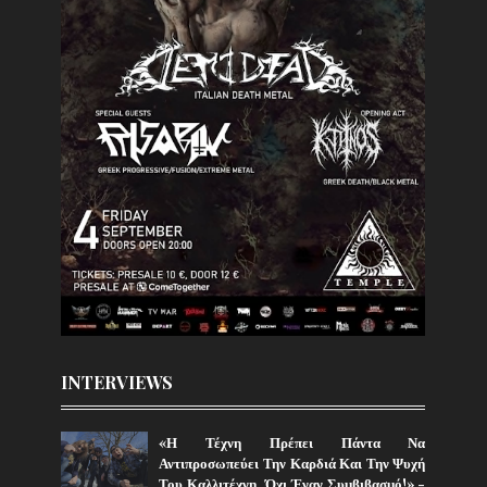
INTERVIEWS
«Η Τέχνη Πρέπει Πάντα Να
Αντιπροσωπεύει Την Καρδιά Και Την Ψυχή
Του Καλλιτέχνη, Όχι Έναν Συμβιβασμό!» -