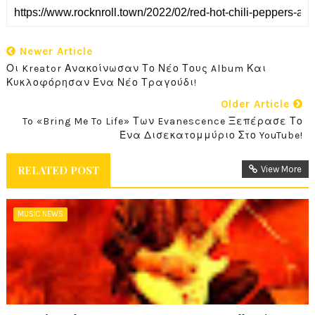
Newer Article
Οι Kreator Ανακοίνωσαν Το Νέο Τους Album Και
Κυκλοφόρησαν Ένα Νέο Τραγούδι!
Older Article
To «Bring Me To Life» Των Evanescence Ξεπέρασε Το
Ένα Δισεκατομμύριο Στο YouTube!
RELATED POST
View More
MUSIC NEWS