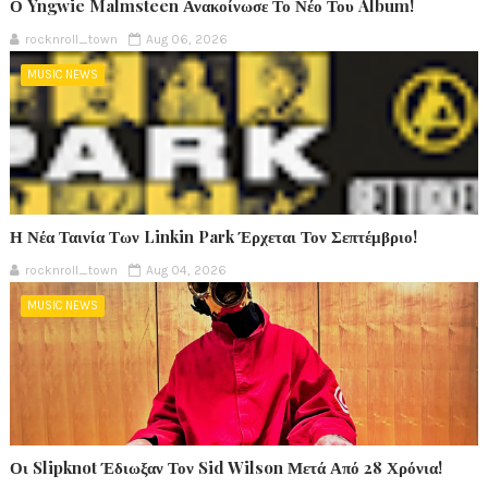
Ο Yngwie Malmsteen Ανακοίνωσε Το Νέο Του Album!
rocknroll_town
Aug 06, 2026
MUSIC NEWS
Η Νέα Ταινία Των Linkin Park Έρχεται Τον Σεπτέμβριο!
rocknroll_town
Aug 04, 2026
MUSIC NEWS
Οι Slipknot Έδιωξαν Τον Sid Wilson Μετά Από 28 Χρόνια!