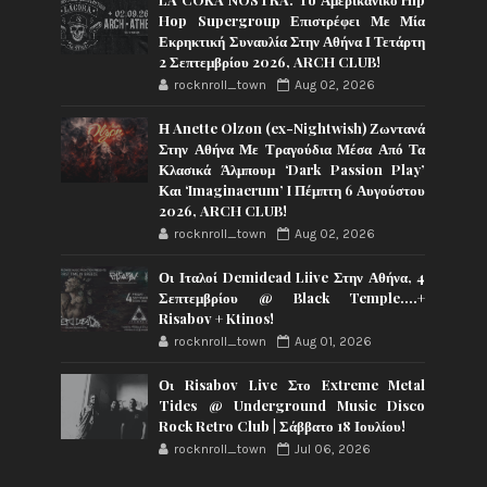
Hop Supergroup Επιστρέφει Με Μία
Εκρηκτική Συναυλία Στην Αθήνα Ι Τετάρτη
2 Σεπτεμβρίου 2026, ARCH CLUB!
rocknroll_town
Aug 02, 2026
Η Anette Olzon (ex-Nightwish) Ζωντανά
Στην Αθήνα Με Τραγούδια Μέσα Από Τα
Κλασικά Άλμπουμ ‘Dark Passion Play’
Και ‘Imaginaerum’ I Πέμπτη 6 Αυγούστου
2026, ARCH CLUB!
rocknroll_town
Aug 02, 2026
Οι Ιταλοί Demidead Liive Στην Αθήνα, 4
Σεπτεμβρίου @ Black Temple….+
Risabov + Ktinos!
rocknroll_town
Aug 01, 2026
Οι Risabov Live Στο Extreme Metal
Tides @ Underground Music Disco
Rock Retro Club | Σάββατο 18 Ιουλίου!
rocknroll_town
Jul 06, 2026