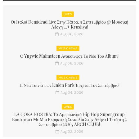
LIVES
Οι Ιταλοί Demidead Live Στην Πάτρα, 5 Σεπτεμβρίου @ Moυσική
Λέσχη….+ Krushya!
Aug 06, 2026
MUSIC NEWS
Ο Yngwie Malmsteen Ανακοίνωσε Το Νέο Του Album!
Aug 06, 2026
MUSIC NEWS
Η Νέα Ταινία Των Linkin Park Έρχεται Τον Σεπτέμβριο!
Aug 04, 2026
LIVES
LA COKA NOSTRA: To Αμερικανικό Hip Hop Supergroup
Επιστρέφει Με Μία Εκρηκτική Συναυλία Στην Αθήνα Ι Τετάρτη 2
Σεπτεμβρίου 2026, ARCH CLUB!
Aug 02, 2026