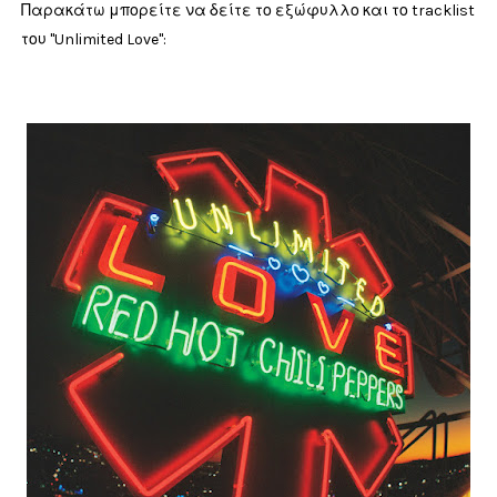
Παρακάτω μπορείτε να δείτε το εξώφυλλο και το tracklist
του "Unlimited Love":