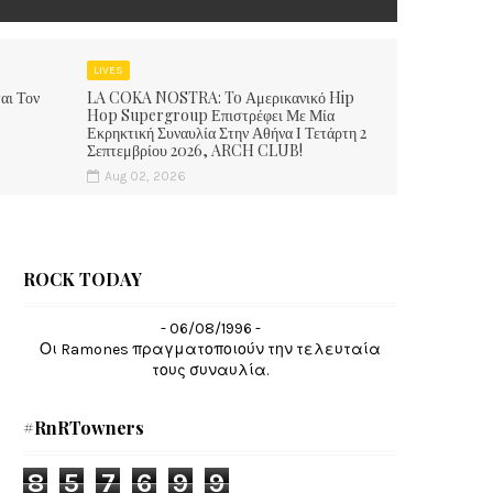
LIVES
αι Τον
LA COKA NOSTRA: To Αμερικανικό Hip
Hop Supergroup Επιστρέφει Με Μία
Εκρηκτική Συναυλία Στην Αθήνα Ι Τετάρτη 2
Σεπτεμβρίου 2026, ARCH CLUB!
Aug 02, 2026
ROCK TODAY
- 06/08/1996 -
Οι Ramones πραγματοποιούν την τελευταία
τους συναυλία.
#RnRTowners
8
5
7
6
9
9