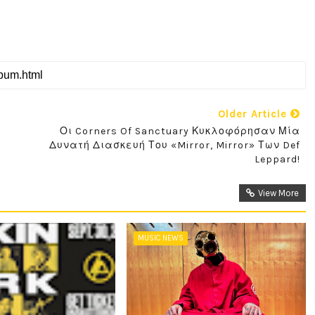
Older Article
Οι Corners Of Sanctuary Κυκλοφόρησαν Μία
Δυνατή Διασκευή Του «Mirror, Mirror» Των Def
Leppard!
View More
MUSIC NEWS