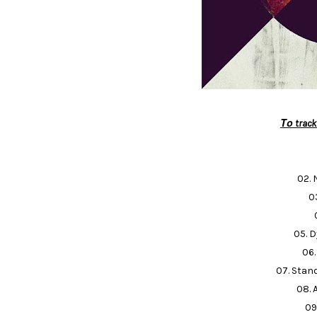
Το trackl
02. 
0
05. 
06.
07. Stan
08. 
09