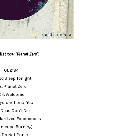
ist του "Planet Zero":
01. 2184
No Sleep Tonight
3. Planet Zero
04. Welcome
Dysfunctional You
 Dead Don't Die
dardized Experiences
America Burning
. Do Not Panic