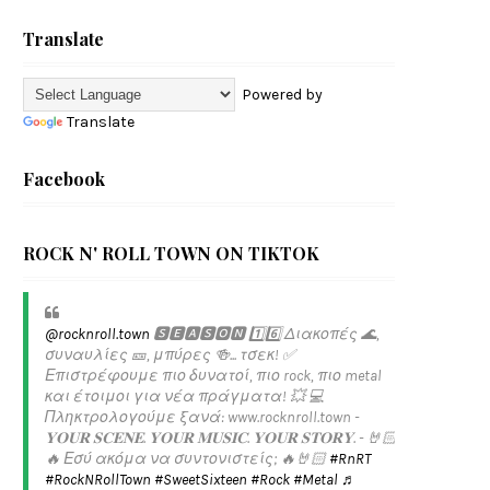
Translate
Powered by
Translate
Facebook
ROCK N' ROLL TOWN ON TIKTOK
@rocknroll.town
🆂🅴🅰🆂🅾🅽 1️⃣6️⃣ Διακοπές 🌊,
συναυλίες 🎫, μπύρες 🍻... τσεκ! ✅️
Επιστρέφουμε πιο δυνατοί, πιο rock, πιο metal
και έτοιμοι για νέα πράγματα! 💥 💻
Πληκτρολογούμε ξανά: www.rocknroll.town -
𝐘𝐎𝐔𝐑 𝐒𝐂𝐄𝐍𝐄. 𝐘𝐎𝐔𝐑 𝐌𝐔𝐒𝐈𝐂. 𝐘𝐎𝐔𝐑 𝐒𝐓𝐎𝐑𝐘. - 🤘🏻
🔥 Εσύ ακόμα να συντονιστείς; 🔥🤘🏻
#RnRT
#RockNRollTown
#SweetSixteen
#Rock
#Metal
♬