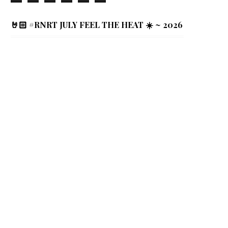
🤘🏻 #RNRT JULY FEEL THE HEAT ☀️ ~ 2026