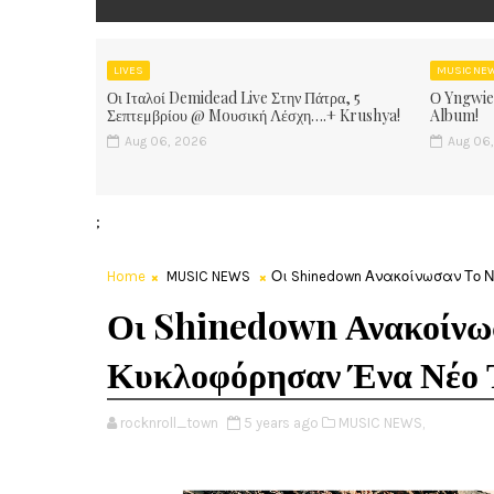
LIVES
MUSIC NE
Οι Ιταλοί Demidead Live Στην Πάτρα, 5
Ο Yngwie
Σεπτεμβρίου @ Moυσική Λέσχη….+ Krushya!
Album!
Aug 06, 2026
Aug 06
;
Home
MUSIC NEWS
Οι Shinedown Ανακοίνωσαν Το 
Οι Shinedown Ανακοίνω
Κυκλοφόρησαν Ένα Νέο 
rocknroll_town
5 years ago
MUSIC NEWS,