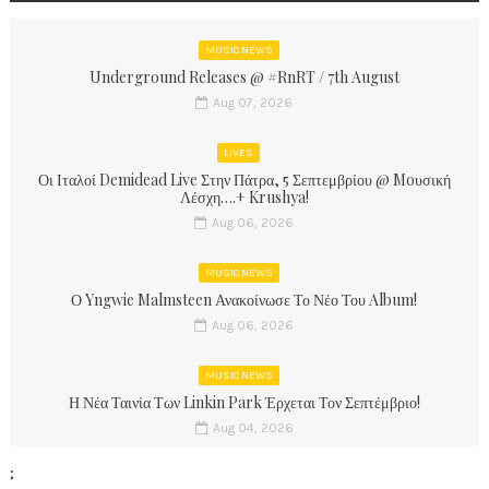
MUSIC NEWS
Underground Releases @ #RnRT / 7th August
Aug 07, 2026
LIVES
Οι Ιταλοί Demidead Live Στην Πάτρα, 5 Σεπτεμβρίου @ Moυσική
Λέσχη….+ Krushya!
Aug 06, 2026
MUSIC NEWS
Ο Yngwie Malmsteen Ανακοίνωσε Το Νέο Του Album!
Aug 06, 2026
MUSIC NEWS
Η Νέα Ταινία Των Linkin Park Έρχεται Τον Σεπτέμβριο!
Aug 04, 2026
;