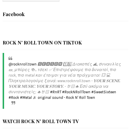
Facebook
ROCK N' ROLL TOWN ON TIKTOK
@rocknroll.town
🆂🅴🅰🆂🅾🅽 1️⃣6️⃣ Διακοπές 🌊, συναυλίες
🎫, μπύρες 🍻... τσεκ! ✅️ Επιστρέφουμε πιο δυνατοί, πιο
rock, πιο metal και έτοιμοι για νέα πράγματα! 💥 💻
Πληκτρολογούμε ξανά: www.rocknroll.town - 𝐘𝐎𝐔𝐑 𝐒𝐂𝐄𝐍𝐄.
𝐘𝐎𝐔𝐑 𝐌𝐔𝐒𝐈𝐂. 𝐘𝐎𝐔𝐑 𝐒𝐓𝐎𝐑𝐘. - 🤘🏻🔥 Εσύ ακόμα να
συντονιστείς; 🔥🤘🏻
#RnRT
#RockNRollTown
#SweetSixteen
#Rock
#Metal
♬ original sound - Rock N' Roll Town
WATCH ROCK N' ROLL TOWN TV