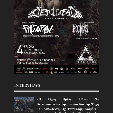
INTERVIEWS
«Η Τέχνη Πρέπει Πάντα Να
Αντιπροσωπεύει Την Καρδιά Και Την Ψυχή
Του Καλλιτέχνη, Όχι Έναν Συμβιβασμό!» -