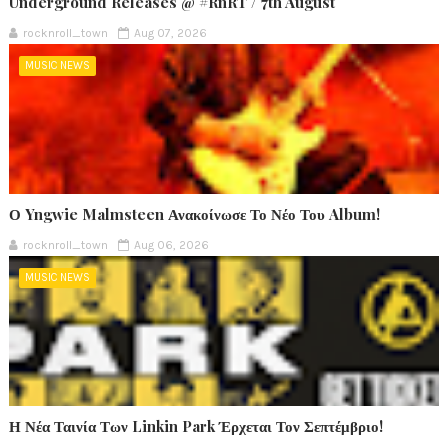
Underground Releases @ #RnRT / 7th August
rocknroll_town
Aug 07, 2026
MUSIC NEWS
Ο Yngwie Malmsteen Ανακοίνωσε Το Νέο Του Album!
rocknroll_town
Aug 06, 2026
MUSIC NEWS
Η Νέα Ταινία Των Linkin Park Έρχεται Τον Σεπτέμβριο!