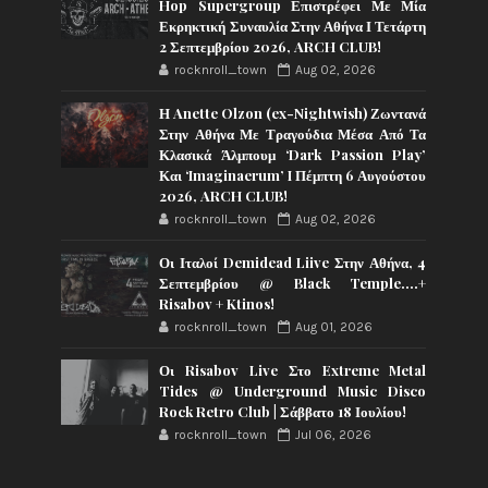
Hop Supergroup Επιστρέφει Με Μία
Εκρηκτική Συναυλία Στην Αθήνα Ι Τετάρτη
2 Σεπτεμβρίου 2026, ARCH CLUB!
rocknroll_town
Aug 02, 2026
Η Anette Olzon (ex-Nightwish) Ζωντανά
Στην Αθήνα Με Τραγούδια Μέσα Από Τα
Κλασικά Άλμπουμ ‘Dark Passion Play’
Και ‘Imaginaerum’ I Πέμπτη 6 Αυγούστου
2026, ARCH CLUB!
rocknroll_town
Aug 02, 2026
Οι Ιταλοί Demidead Liive Στην Αθήνα, 4
Σεπτεμβρίου @ Black Temple….+
Risabov + Ktinos!
rocknroll_town
Aug 01, 2026
Οι Risabov Live Στο Extreme Metal
Tides @ Underground Music Disco
Rock Retro Club | Σάββατο 18 Ιουλίου!
rocknroll_town
Jul 06, 2026