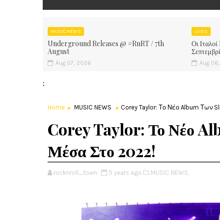
MUSIC NEWS
LIVES
Underground Releases @ #RnRT / 7th
Οι Ιταλοί
August
Σεπτεμβρ
Aug 07, 2026
Aug 06
;
Home
MUSIC NEWS
Corey Taylor: Το Νέο Album Των 
Corey Taylor: Το Νέο A
Μέσα Στο 2022!
rocknroll_town
5 years ago
MUSIC NEWS,