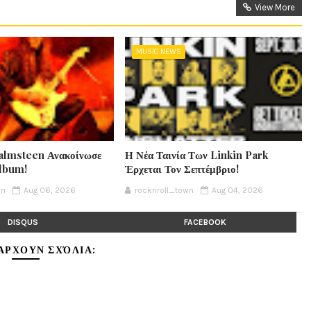
View More
MUSIC NEWS
lmsteen Ανακοίνωσε
Η Νέα Ταινία Των Linkin Park
Album!
Έρχεται Τον Σεπτέμβριο!
wn
Aug 06, 2026
rocknroll_town
Aug 04, 2026
DISQUS
FACEBOOK
ΆΡΧΟΥΝ ΣΧΌΛΙΑ: