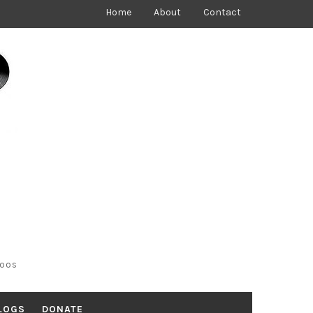
Home
About
Contact
toos
LOGS
DONATE