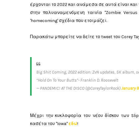
έρχονται το 2022 και ανάμεσα σε αυτά είναι και 
στην πολυαναμενόμενη ταινία "Zombie Versu
'homecoming' σχέδια που ετοιμάζει.
Παρακάτω μπορείτε να δείτε το tweet του Corey Tay
Big Shit Coming, 2022 edition: ZvN updates, SK album, se
“Hold On To Your Butts”- Franklin D. Roosevelt
— PANDEMIC! AT THE DISCO (@CoreyTaylorRock)
January 8
Μέχρι την κυκλοφορία του νέου δίσκου των Slip
κασέτα του "Iowa"
εδώ
!