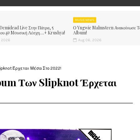
MUSIC NEWS
 Demidead Live Στην Πάτρα, 5
Ο Yngwie Malmsteen Ανακοίνωσε Τ
ίου @ Moυσική Λέσχη….+ Krushya!
Album!
, 2026
Aug 06, 2026
Slipknot Έρχεται Μέσα Στο 2022!
lbum Των Slipknot Έρχεται