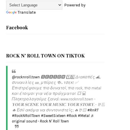
Powered by
Translate
Facebook
ROCK N' ROLL TOWN ON TIKTOK
@rocknroll.town
🆂🅴🅰🆂🅾🅽 1️⃣6️⃣ Διακοπές 🌊,
συναυλίες 🎫, μπύρες 🍻... τσεκ! ✅️
Επιστρέφουμε πιο δυνατοί, πιο rock, πιο metal
και έτοιμοι για νέα πράγματα! 💥 💻
Πληκτρολογούμε ξανά: www.rocknroll.town -
𝐘𝐎𝐔𝐑 𝐒𝐂𝐄𝐍𝐄. 𝐘𝐎𝐔𝐑 𝐌𝐔𝐒𝐈𝐂. 𝐘𝐎𝐔𝐑 𝐒𝐓𝐎𝐑𝐘. - 🤘🏻
🔥 Εσύ ακόμα να συντονιστείς; 🔥🤘🏻
#RnRT
#RockNRollTown
#SweetSixteen
#Rock
#Metal
♬
original sound - Rock N' Roll Town