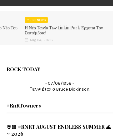
MUSIC NEWS
ο Νέο Του
Η Νέα Ταινία Των Linkin Park Έρχεται Τον
Σεπτέμβριο!
Aug 04, 2026
ROCK TODAY
- 07/08/1958 -
Γεννιέται ο Bruce Dickinson.
#RnRTowners
🤘🏻 #RNRT AUGUST ENDLESS SUMMER 🌊
~ 2026