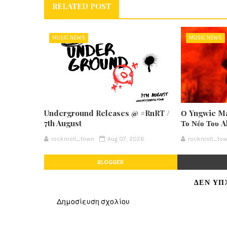
RELATED POST
MUSIC NEWS
MUSIC NEWS
Underground Releases @ #RnRT /
Ο Yngwie Ma
7th August
Το Νέο Του 
rocknroll_town
Aug 07, 2026
rocknroll_to
BLOGGER
ΔΕΝ ΥΠ
Δημοσίευση σχολίου