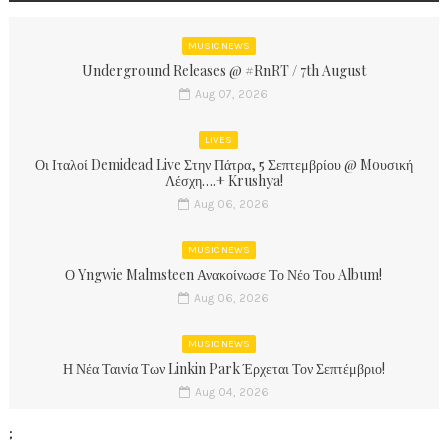
MUSIC NEWS
Underground Releases @ #RnRT / 7th August
Aug 07, 2026
LIVES
Οι Ιταλοί Demidead Live Στην Πάτρα, 5 Σεπτεμβρίου @ Moυσική
Λέσχη….+ Krushya!
Aug 06, 2026
MUSIC NEWS
Ο Yngwie Malmsteen Ανακοίνωσε Το Νέο Του Album!
Aug 06, 2026
MUSIC NEWS
Η Νέα Ταινία Των Linkin Park Έρχεται Τον Σεπτέμβριο!
Aug 04, 2026
;