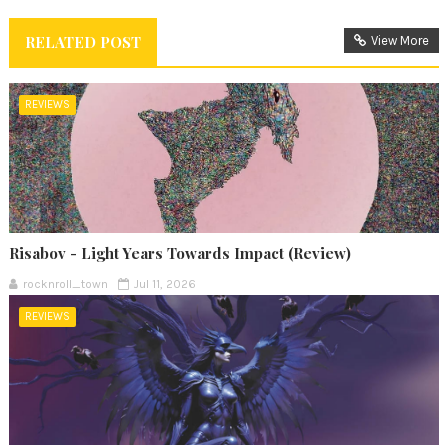
RELATED POST
View More
REVIEWS
Risabov - Light Years Towards Impact (Review)
rocknroll_town
Jul 11, 2026
REVIEWS