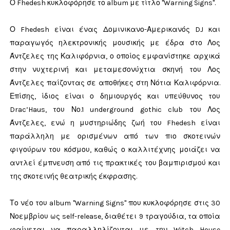
Ο Fhedesh κυκλοφόρησε το album με τίτλο "Warning Signs".
Ο Fhedesh είναι ένας Δομινικανο-Αμερικανός DJ και
παραγωγός ηλεκτρονικής μουσικής με έδρα στο Λος
Άντζελες της Καλιφόρνια, ο οποίος εμφανίστηκε αρχικά
στην νυχτερινή και μεταμεσονύχτια σκηνή του Λος
Άντζελες παίζοντας σε αποθήκες στη Νότια Καλιφόρνια.
Επίσης, ίδιος είναι ο δημιουργός και υπεύθυνος του
Drac’Haus, του Νο.1 underground gothic club του Λος
Άντζελες, ενώ η μυστηριώδης ζωή του Fhedesh είναι
παράλληλη με ορισμένων από των πιο σκοτεινών
φιγούρων του κόσμου, καθώς ο καλλιτέχνης μοιάζει να
αντλεί έμπνευση από τις πρακτικές του βαμπιρισμού και
της σκοτεινής θεατρικής έκφρασης.
Το νέο του album "Warning Signs" που κυκλοφόρησε στις 30
Νοεμβρίου ως self-release, διαθέτει 9 τραγούδια, τα οποία
φαίνεται να παραλληλίζονται με την Witch House