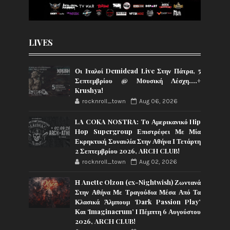
LIVES
Οι Ιταλοί Demidead Live Στην Πάτρα, 5
Σεπτεμβρίου @ Moυσική Λέσχη….+
Krushya!
rocknroll_town
Aug 06, 2026
LA COKA NOSTRA: To Αμερικανικό Hip
Hop Supergroup Επιστρέφει Με Μία
Εκρηκτική Συναυλία Στην Αθήνα Ι Τετάρτη
2 Σεπτεμβρίου 2026, ARCH CLUB!
rocknroll_town
Aug 02, 2026
Η Anette Olzon (ex-Nightwish) Ζωντανά
Στην Αθήνα Με Τραγούδια Μέσα Από Τα
Κλασικά Άλμπουμ ‘Dark Passion Play’
Και ‘Imaginaerum’ I Πέμπτη 6 Αυγούστου
2026, ARCH CLUB!