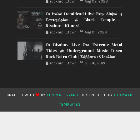
rocknroll_town
Aug 02, 2026
Οι Ιταλοί Demidead Liive Στην Αθήνα, 4
Σεπτεμβρίου @ Black Temple….+
Risabov + Ktinos!
rocknroll_town
Aug 01, 2026
Οι Risabov Live Στο Extreme Metal
Tides @ Underground Music Disco
Rock Retro Club | Σάββατο 18 Ιουλίου!
rocknroll_town
Jul 06, 2026
CRAFTED WITH
BY
TEMPLATESYARD
| DISTRIBUTED BY
GOOYAABI
TEMPLATES