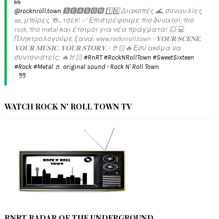
@rocknroll.town
🆂🅴🅰🆂🅾🅽 1️⃣6️⃣ Διακοπές 🌊, συναυλίες
🎫, μπύρες 🍻... τσεκ! ✅️ Επιστρέφουμε πιο δυνατοί, πιο
rock, πιο metal και έτοιμοι για νέα πράγματα! 💥 💻
Πληκτρολογούμε ξανά: www.rocknroll.town - 𝐘𝐎𝐔𝐑 𝐒𝐂𝐄𝐍𝐄.
𝐘𝐎𝐔𝐑 𝐌𝐔𝐒𝐈𝐂. 𝐘𝐎𝐔𝐑 𝐒𝐓𝐎𝐑𝐘. - 🤘🏻🔥 Εσύ ακόμα να
συντονιστείς; 🔥🤘🏻
#RnRT
#RockNRollTown
#SweetSixteen
#Rock
#Metal
♬ original sound - Rock N' Roll Town
WATCH ROCK N' ROLL TOWN TV
RNRT RADAR OF THE UNDERGROUND