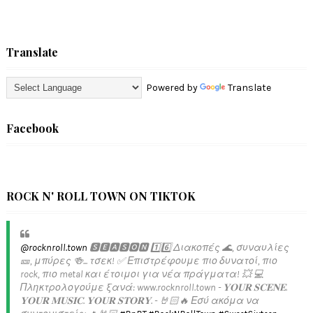
Translate
Powered by
Translate
Facebook
ROCK N' ROLL TOWN ON TIKTOK
@rocknroll.town
🆂🅴🅰🆂🅾🅽 1️⃣6️⃣ Διακοπές 🌊, συναυλίες
🎫, μπύρες 🍻... τσεκ! ✅️ Επιστρέφουμε πιο δυνατοί, πιο
rock, πιο metal και έτοιμοι για νέα πράγματα! 💥 💻
Πληκτρολογούμε ξανά: www.rocknroll.town - 𝐘𝐎𝐔𝐑 𝐒𝐂𝐄𝐍𝐄.
𝐘𝐎𝐔𝐑 𝐌𝐔𝐒𝐈𝐂. 𝐘𝐎𝐔𝐑 𝐒𝐓𝐎𝐑𝐘. - 🤘🏻🔥 Εσύ ακόμα να