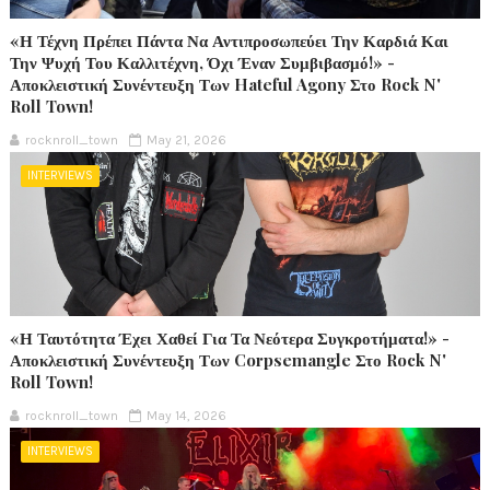
«Η Τέχνη Πρέπει Πάντα Να Αντιπροσωπεύει Την Καρδιά Και
Την Ψυχή Του Καλλιτέχνη, Όχι Έναν Συμβιβασμό!» -
Αποκλειστική Συνέντευξη Των Hateful Agony Στο Rock N'
Roll Town!
rocknroll_town
May 21, 2026
INTERVIEWS
«Η Ταυτότητα Έχει Χαθεί Για Τα Νεότερα Συγκροτήματα!» -
Αποκλειστική Συνέντευξη Των Corpsemangle Στο Rock N'
Roll Town!
rocknroll_town
May 14, 2026
INTERVIEWS