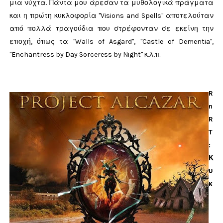
μια νύχτα. Πάντα μου άρεσαν τα μυθολογικά πράγματα
και η πρώτη κυκλοφορία "Visions and Spells" αποτελούταν
από πολλά τραγούδια που στρέφονταν σε εκείνη την
εποχή, όπως τα "Walls of Asgard", "Castle of Dementia",
"Enchantress by Day Sorceress by Night" κ.λ.π.
R
n
R
T
:
Κ
υ
κ