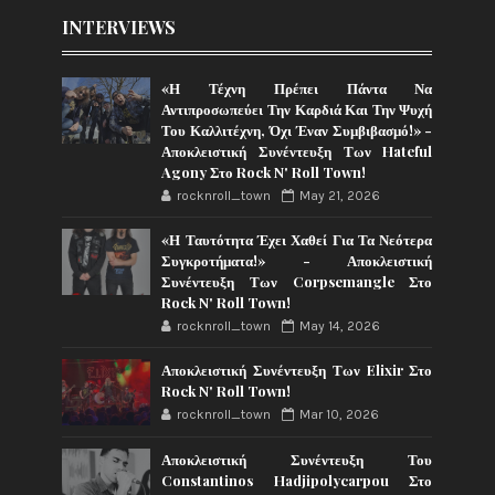
INTERVIEWS
«Η Τέχνη Πρέπει Πάντα Να
Αντιπροσωπεύει Την Καρδιά Και Την Ψυχή
Του Καλλιτέχνη, Όχι Έναν Συμβιβασμό!» -
Αποκλειστική Συνέντευξη Των Hateful
Agony Στο Rock N' Roll Town!
rocknroll_town
May 21, 2026
«Η Ταυτότητα Έχει Χαθεί Για Τα Νεότερα
Συγκροτήματα!» - Αποκλειστική
Συνέντευξη Των Corpsemangle Στο
Rock N' Roll Town!
rocknroll_town
May 14, 2026
Αποκλειστική Συνέντευξη Των Elixir Στο
Rock N' Roll Town!
rocknroll_town
Mar 10, 2026
Αποκλειστική Συνέντευξη Του
Constantinos Hadjipolycarpou Στο