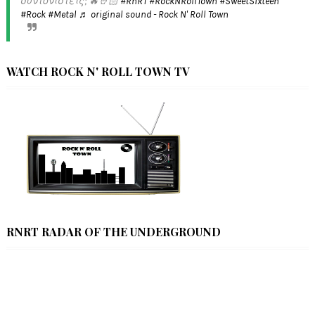
συντονιστείς; 🔥🤘🏻
#RnRT
#RockNRollTown
#SweetSixteen
#Rock
#Metal
♬ original sound - Rock N' Roll Town
WATCH ROCK N' ROLL TOWN TV
RNRT RADAR OF THE UNDERGROUND