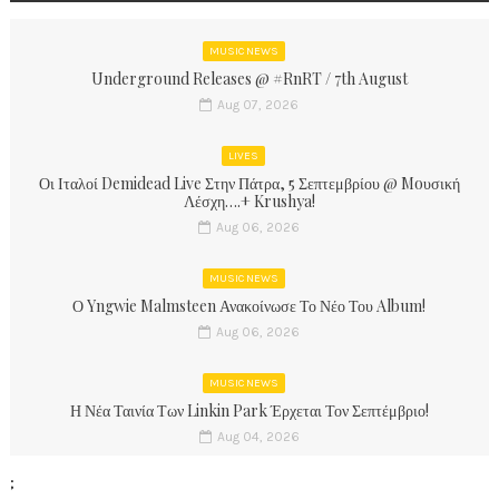
MUSIC NEWS
Underground Releases @ #RnRT / 7th August
Aug 07, 2026
LIVES
Οι Ιταλοί Demidead Live Στην Πάτρα, 5 Σεπτεμβρίου @ Moυσική
Λέσχη….+ Krushya!
Aug 06, 2026
MUSIC NEWS
Ο Yngwie Malmsteen Ανακοίνωσε Το Νέο Του Album!
Aug 06, 2026
MUSIC NEWS
Η Νέα Ταινία Των Linkin Park Έρχεται Τον Σεπτέμβριο!
Aug 04, 2026
;