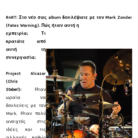
RnRT: Στο νέο σας album δουλέψατε με τον Mark Zonder
(Fates Warning). Πώς ήταν αυτή η
εμπειρία; Τι
κρατάτε από
αυτή τη
συνεργασία;
Project Alcazar
(
Chris
Steberl
)
:
Ήταν
ωραία να
δουλεύεις με τον
Mark.
Ήταν πολύ
ανοιχτός στις
ιδέες και τις
αλλαγές, καθώς