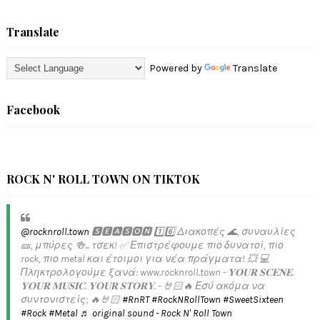
Translate
Powered by
Translate
Facebook
ROCK N' ROLL TOWN ON TIKTOK
@rocknroll.town
🆂🅴🅰🆂🅾🅽 1️⃣6️⃣ Διακοπές 🌊, συναυλίες
🎫, μπύρες 🍻... τσεκ! ✅️ Επιστρέφουμε πιο δυνατοί, πιο
rock, πιο metal και έτοιμοι για νέα πράγματα! 💥 💻
Πληκτρολογούμε ξανά: www.rocknroll.town - 𝐘𝐎𝐔𝐑 𝐒𝐂𝐄𝐍𝐄.
𝐘𝐎𝐔𝐑 𝐌𝐔𝐒𝐈𝐂. 𝐘𝐎𝐔𝐑 𝐒𝐓𝐎𝐑𝐘. - 🤘🏻🔥 Εσύ ακόμα να
συντονιστείς; 🔥🤘🏻
#RnRT
#RockNRollTown
#SweetSixteen
#Rock
#Metal
♬ original sound - Rock N' Roll Town