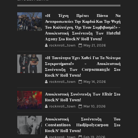
«Η Τέχνη Πρέπει Πάντα Να
Αντιπροσωπεύει Την Καρδιά Και Την Ψυχή
Του Καλλιτέχνη, Όχι Έναν Συμβιβασμό!» -
Αποκλειστική Συνέντευξη Των Hateful
Agony Στο Rock N' Roll Town!
rocknroll_town
May 21, 2026
«Η Ταυτότητα Έχει Χαθεί Για Τα Νεότερα
Συγκροτήματα!» - Αποκλειστική
Συνέντευξη Των Corpsemangle Στο
Rock N' Roll Town!
rocknroll_town
May 14, 2026
Αποκλειστική Συνέντευξη Των Elixir Στο
Rock N' Roll Town!
rocknroll_town
Mar 10, 2026
Αποκλειστική Συνέντευξη Του
Constantinos Hadjipolycarpou Στο
Rock N' Roll Town!
rocknroll_town
Feb 19, 2026