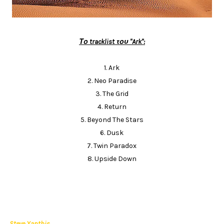
Το tracklist του "Ark":
1.
Ark
2. Neo Paradise
3. The Grid
4. Return
5. Beyond The Stars
6. Dusk
7. Twin Paradox
8. Upside Down
Steve Xanthis