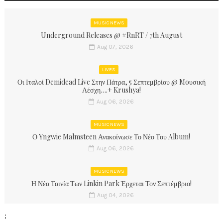
MUSIC NEWS
Underground Releases @ #RnRT / 7th August
Aug 07, 2026
LIVES
Οι Ιταλοί Demidead Live Στην Πάτρα, 5 Σεπτεμβρίου @ Moυσική
Λέσχη….+ Krushya!
Aug 06, 2026
MUSIC NEWS
Ο Yngwie Malmsteen Ανακοίνωσε Το Νέο Του Album!
Aug 06, 2026
MUSIC NEWS
Η Νέα Ταινία Των Linkin Park Έρχεται Τον Σεπτέμβριο!
Aug 04, 2026
;