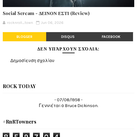
Social Scream - ΔΕΙΝΟΝ ΕΣΤΙ (Review)
rocknroll_town
Jun 06, 2026
BLOGGER
DISQUS
FACEBOOK
ΔΕΝ ΥΠΆΡΧΟΥΝ ΣΧΌΛΙΑ:
Δημοσίευση σχολίου
ROCK TODAY
- 07/08/1958 -
Γεννιέται ο Bruce Dickinson.
#RnRTowners
8
5
9
7
0
4