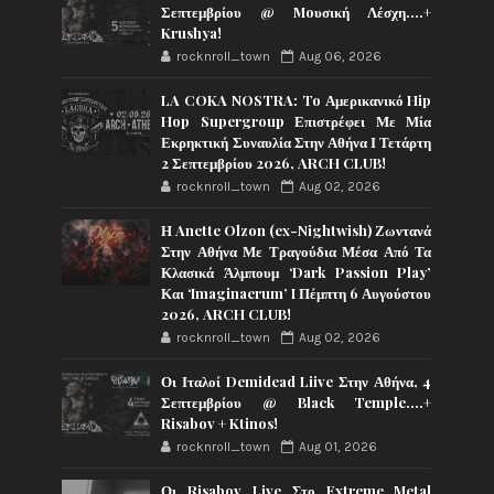
Σεπτεμβρίου @ Moυσική Λέσχη….+
Krushya!
rocknroll_town
Aug 06, 2026
LA COKA NOSTRA: To Αμερικανικό Hip
Hop Supergroup Επιστρέφει Με Μία
Εκρηκτική Συναυλία Στην Αθήνα Ι Τετάρτη
2 Σεπτεμβρίου 2026, ARCH CLUB!
rocknroll_town
Aug 02, 2026
Η Anette Olzon (ex-Nightwish) Ζωντανά
Στην Αθήνα Με Τραγούδια Μέσα Από Τα
Κλασικά Άλμπουμ ‘Dark Passion Play’
Και ‘Imaginaerum’ I Πέμπτη 6 Αυγούστου
2026, ARCH CLUB!
rocknroll_town
Aug 02, 2026
Οι Ιταλοί Demidead Liive Στην Αθήνα, 4
Σεπτεμβρίου @ Black Temple….+
Risabov + Ktinos!
rocknroll_town
Aug 01, 2026
Οι Risabov Live Στο Extreme Metal