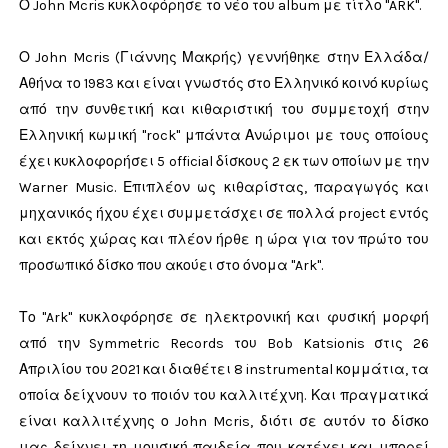
Ο John Mcris κυκλοφόρησε το νέο του album με τίτλο "ARK".
Ο John Mcris (Γιάννης Μακρής) γεννήθηκε στην Ελλάδα/
Αθήνα το 1983 και είναι γνωστός στο Ελληνικό κοινό κυρίως
από την συνθετική και κιθαριστική του συμμετοχή στην
Ελληνική κωμική "rock" μπάντα Ανώριμοι με τους οποίους
έχει κυκλοφορήσει 5 official δίσκους 2 εκ των οποίων με την
Warner Music. Επιπλέον ως κιθαρίστας, παραγωγός και
μηχανικός ήχου έχει συμμετάσχει σε πολλά project εντός
και εκτός χώρας και πλέον ήρθε η ώρα για τον πρώτο του
προσωπικό δίσκο που ακούει στο όνομα "Ark".
Το "Ark" κυκλοφόρησε σε ηλεκτρονική και φυσική μορφή
από την Symmetric Records του Bob Katsionis στις 26
Απριλίου του 2021 και διαθέτει 8 instrumental κομμάτια, τα
οποία δείχνουν το ποιόν του καλλιτέχνη. Και πραγματικά
είναι καλλιτέχνης ο John Mcris, διότι σε αυτόν το δίσκο
μας δείχνει τη μουσική παιδεία που κατέχει και μπορεί